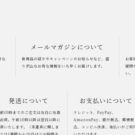
メールマガジンについて
行な
新商品の紹介やキャンペーンのお知らせなど、盛
お客
り沢山なお得な情報をいち早くお届けします。
疑問
い。
発送について
お支払いについて
前10時までのご注文は当日に当店
クレジット、PayPay、
出荷。午前10時以降は翌日以降に
AmazonPay、銀行振込、郵便振
荷いたします。（茶道具に関しま
込、コンビニ決済、後払いがご利
ては1週間から10日ほどお時間を
いただけます。