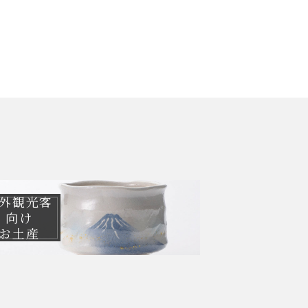
外観光客
向け
お土産