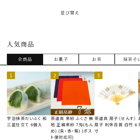
並び替え
人気商品
全商品
お菓子
お茶
抹茶そ
宇治抹茶だいふく 和
茶道具 帛紗 ふくさ 無
茶道具 扇子（せんす）
三盆仕立て 6個入
地 正絹帛紗 7匁(もん
扇子 利休百首 白竹 6
め) (朱・赤・紫) (ポス
寸
ト便対応可)