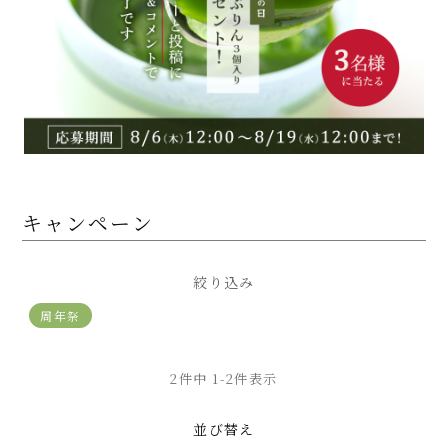
キャンペーン
絞り込み
周年祭
2
件中
1
-
2
件表示
並び替え