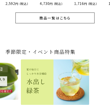
2,592
4,730
1,716
(税込)
(税込)
(税込)
商品一覧はこちら
季節限定・イベント商品特集
宇治抹茶だいふく 和
緑茶ティーパック（セ
宇治抹茶そば3袋・そ
老舗茶舗の宇治抹茶
茶道具 帛紗 ふくさ 無
お茶屋の京都 宇治抹
ありがとう メッセージ
宇治抹茶そば２袋・そ
宇治抹茶焼き菓子詰
茶道具 扇子（せんす）
近江米と日本酒の「み
【季節限定】水出し緑
【送料込み】宇治抹茶
老舗茶舗のひやひやス
おとなのお稽古セット
三盆仕立て 6個入
ンパックシリーズ） 5g
ばつゆ6袋（6人前）セ
かすていらと宇治冠煎
地 正絹帛紗 7匁(もん
茶サンド 3個入
付き緑茶ティーバッグ
ばつゆ４袋（４人前）
合せ 12個入
扇子 利休百首 白竹 6
ずかがみ」パウンドケ
茶詰合せ 気軽に愉し
そば160ｇ×2袋（4人
イーツセット 3種6個
女子用 裏千家 茶道具
×50袋
ット 化粧箱（カート
茶の詰合せ
め) (朱・赤・紫) (ポス
4g×2包
竹かごセット
～抹茶づくし～
寸
ーキ（カット）-単品-
むセット
前）＋特撰そばつゆ4
ン/ギフトボックス）
ト便対応可)
個（ポスト便）
2,592
4,112
1,743
4,511
540
3,356
(税込)
(税込)
(税込)
(税込)
(税込)
(税込)
864
3,032
4,730
410
2,278
1,716
1,420
2,028
16,500
(税込)
(税込)
(税込)
(税込)
(税込)
(税込)
(税込)
(税込)
(税込)
商品一覧はこちら
商品一覧はこちら
商品一覧はこちら
商品一覧はこちら
商品一覧はこちら