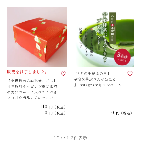
販売を終了しました。
【8月の千紀園の日】
宇治抹茶ぷりんが当たる
【会員様のみ無料サービス】
♪Instagramキャンペーン
お年賀用ラッピング※ご希望
の方はカートに入れてくださ
い（対象商品のみのサービス
となります）
110
税込
0
0
税込
税込
2
件中
1
-
2
件表示