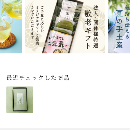
宇治抹茶だいふく 和
桜茶（さくら茶）28ｇ
宇治抹茶そば3袋・そ
老舗茶舗の宇治抹茶
茶道具 帛紗 ふくさ 無
お茶屋の京都 宇治抹
『釜炒りむぎ茶』 10g
【送料込み】宇治抹茶
宇治抹茶焼き菓子詰
茶道具 扇子（せんす）
宇治抹茶 濃チーズケ
緑茶ティーパック（セ
宇治抹茶そば２袋・そ
老舗茶舗のひやひやス
おとなのお稽古セット
三盆仕立て 6個入
（7人前後） ＊神奈川
ばつゆ6袋（6人前）セ
かすていらと宇治冠煎
地 正絹帛紗 7匁(もん
茶サンド 3個入
×51p
そば160ｇ×2袋（4人
合せ 12個入
扇子 利休百首 白竹 6
ーキ 『抹茶まる』 1セ
ンパックシリーズ） 5g
ばつゆ４袋（４人前）
イーツセット 3種6個
女子用 裏千家 茶道具
県小田原市の八重桜
ット 化粧箱（カート
茶の詰合せ
め) (朱・赤・紫) (ポス
前）＋特撰そばつゆ4
～抹茶づくし～
寸
ット6個入
×50袋
竹かごセット
です
ン/ギフトボックス）
ト便対応可)
個（ポスト便）
2,592
1,743
3,240
(税込)
(税込)
(税込)
454
3,032
4,112
4,730
324
2,028
4,511
1,716
864
2,278
3,356
16,500
(税込)
(税込)
(税込)
(税込)
(税込)
(税込)
(税込)
(税込)
(税込)
(税込)
(税込)
(税込)
商品一覧はこちら
商品一覧はこちら
商品一覧はこちら
商品一覧はこちら
商品一覧はこちら
最近チェックした商品