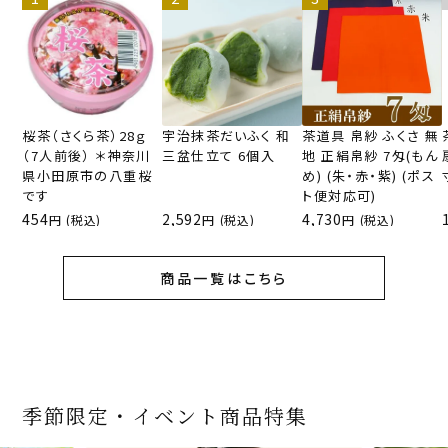
桜茶（さくら茶）28ｇ
宇治抹茶だいふく 和
茶道具 帛紗 ふくさ 無
（7人前後） ＊神奈川
三盆仕立て 6個入
地 正絹帛紗 7匁(もん
県小田原市の八重桜
め) (朱・赤・紫) (ポス
です
ト便対応可)
454
2,592
4,730
(税込)
(税込)
(税込)
商品一覧はこちら
季節限定・イベント商品特集