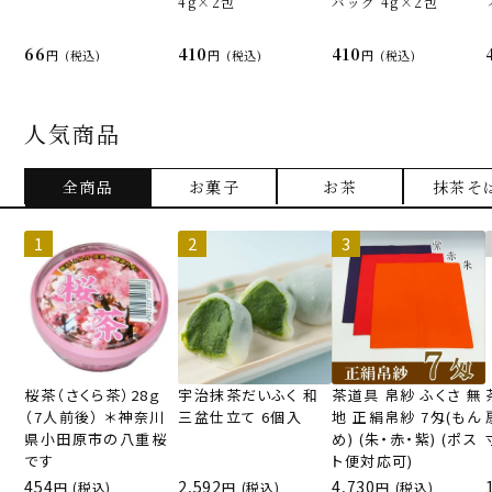
4g×2包
バッグ 4g×2包
66
410
410
(税込)
(税込)
(税込)
人気商品
全商品
お菓子
お茶
抹茶そ
桜茶（さくら茶）28ｇ
宇治抹茶だいふく 和
茶道具 帛紗 ふくさ 無
（7人前後） ＊神奈川
三盆仕立て 6個入
地 正絹帛紗 7匁(もん
県小田原市の八重桜
め) (朱・赤・紫) (ポス
です
ト便対応可)
454
2,592
4,730
(税込)
(税込)
(税込)