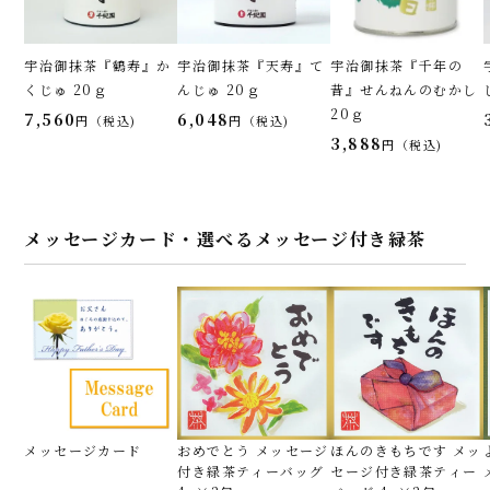
宇治御抹茶『鶴寿』か
宇治御抹茶『天寿』て
宇治御抹茶『千年の
くじゅ 20ｇ
んじゅ 20ｇ
昔』せんねんのむかし
20ｇ
7,560
6,048
税込
税込
3,888
税込
メッセージカード・選べるメッセージ付き緑茶
メッセージカード
おめでとう メッセージ
ほんのきもちです メッ
付き緑茶ティーバッグ
セージ付き緑茶ティー