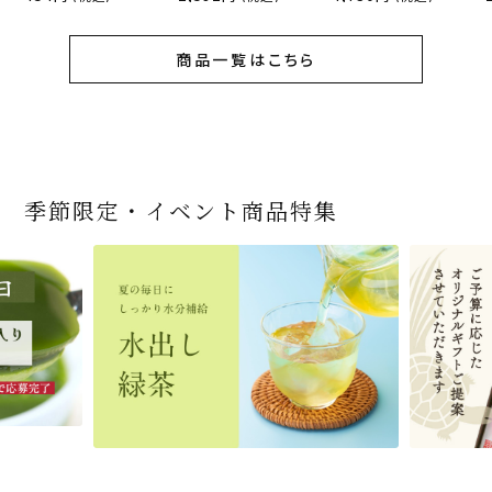
商品一覧はこちら
季節限定・イベント商品特集
宇治抹茶だいふく 和
桜茶（さくら茶）28ｇ
宇治抹茶そば3袋・そ
老舗茶舗の宇治抹茶
茶道具 帛紗 ふくさ 無
お茶屋の京都 宇治抹
『釜炒りむぎ茶』 10g
【送料込み】宇治抹茶
宇治抹茶焼き菓子詰
茶道具 扇子（せんす）
宇治抹茶 濃チーズケ
緑茶ティーパック（セ
宇治抹茶そば２袋・そ
老舗茶舗のひやひやス
おとなのお稽古セット
三盆仕立て 6個入
（7人前後） ＊神奈川
ばつゆ6袋（6人前）セ
かすていらと宇治冠煎
地 正絹帛紗 7匁(もん
茶サンド 3個入
×51p
そば160ｇ×2袋（4人
合せ 12個入
扇子 利休百首 白竹 6
ーキ 『抹茶まる』 1セ
ンパックシリーズ） 5g
ばつゆ４袋（４人前）
イーツセット 3種6個
女子用 裏千家 茶道具
県小田原市の八重桜
ット 化粧箱（カート
茶の詰合せ
め) (朱・赤・紫) (ポス
前）＋特撰そばつゆ4
～抹茶づくし～
寸
ット6個入
×50袋
竹かごセット
です
ン/ギフトボックス）
ト便対応可)
個（ポスト便）
2,592
1,743
3,240
(税込)
(税込)
(税込)
454
3,032
4,112
4,730
324
2,028
4,511
1,716
864
2,278
3,356
16,500
(税込)
(税込)
(税込)
(税込)
(税込)
(税込)
(税込)
(税込)
(税込)
(税込)
(税込)
(税込)
商品一覧はこちら
商品一覧はこちら
商品一覧はこちら
商品一覧はこちら
商品一覧はこちら