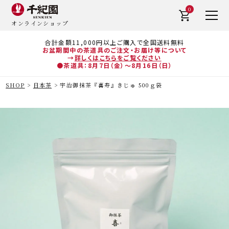
0
オンラインショップ
合計金額11,000円以上ご購入で全国送料無料
お盆期間中の茶道具のご注文・お届け等について
→
詳しくはこちらをご覧ください
●茶道具：8月7日（金）～8月16日（日）
SHOP
日本茶
宇治御抹茶『喜寿』きじゅ 500ｇ袋