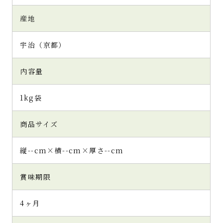
産地
宇治（京都）
内容量
1kg袋
商品サイズ
縦--cm×横--cm×厚さ--cm
賞味期限
4ヶ月