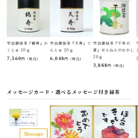
宇治御抹茶『鶴寿』か
宇治御抹茶『天寿』て
宇治御抹茶『千年の
くじゅ 20ｇ
んじゅ 20ｇ
昔』せんねんのむかし
20ｇ
7,560
6,048
税込
税込
3,888
税込
メッセージカード・選べるメッセージ付き緑茶