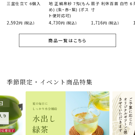
三盆仕立て 6個入
地 正絹帛紗 7匁(もん
扇子 利休百首 白竹 6
め) (朱・赤・紫) (ポス
寸
ト便対応可)
2,592
4,730
1,716
(税込)
(税込)
(税込)
商品一覧はこちら
季節限定・イベント商品特集
宇治抹茶だいふく 和
緑茶ティーパック（セ
宇治抹茶そば3袋・そ
老舗茶舗の宇治抹茶
茶道具 帛紗 ふくさ 無
お茶屋の京都 宇治抹
ありがとう メッセージ
宇治抹茶そば２袋・そ
宇治抹茶焼き菓子詰
茶道具 扇子（せんす）
近江米と日本酒の「み
【季節限定】水出し緑
【送料込み】宇治抹茶
老舗茶舗のひやひやス
茶道具 抹茶茶碗（まっ
三盆仕立て 6個入
ンパックシリーズ） 5g
ばつゆ6袋（6人前）セ
かすていらと宇治冠煎
地 正絹帛紗 7匁(もん
茶サンド 3個入
付き緑茶ティーバッグ
ばつゆ４袋（４人前）
合せ 12個入
扇子 利休百首 白竹 6
ずかがみ」パウンドケ
茶詰合せ 気軽に愉し
そば160ｇ×2袋（4人
イーツセット 3種6個
ちゃちゃわん） 刷毛目
×50袋
ット 化粧箱（カート
茶の詰合せ
め) (朱・赤・紫) (ポス
4g×2包
竹かごセット
～抹茶づくし～
寸
ーキ（カット）-単品-
むセット
前）＋特撰そばつゆ4
茶碗 前田 瑞雲
ン/ギフトボックス）
ト便対応可)
個（ポスト便）
2,592
4,112
1,743
4,511
540
3,356
(税込)
(税込)
(税込)
(税込)
(税込)
(税込)
864
3,032
4,730
410
2,278
1,716
1,420
2,028
4,290
(税込)
(税込)
(税込)
(税込)
(税込)
(税込)
(税込)
(税込)
(税込)
商品一覧はこちら
商品一覧はこちら