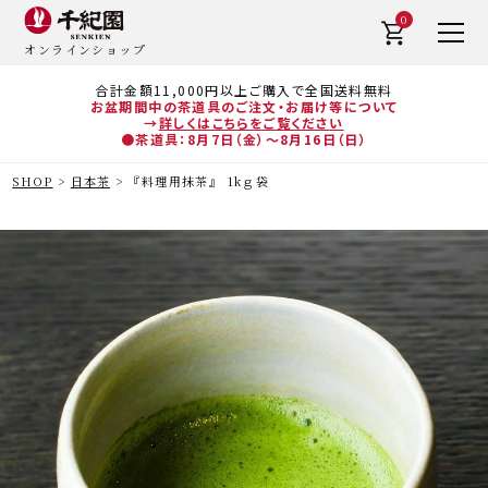
0
オンラインショップ
合計金額11,000円以上ご購入で全国送料無料
お盆期間中の茶道具のご注文・お届け等について
→
詳しくはこちらをご覧ください
●茶道具：8月7日（金）～8月16日（日）
SHOP
日本茶
『料理用抹茶』 1kｇ袋