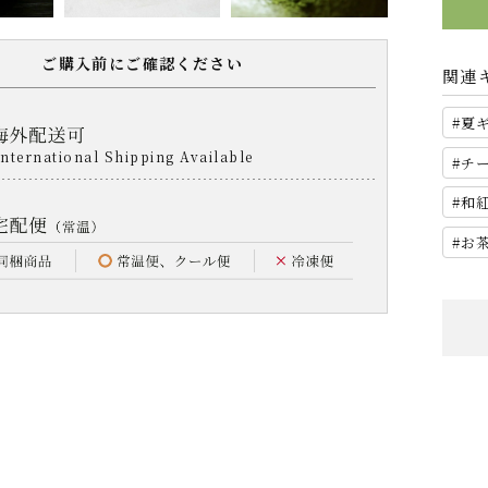
ご購入前にご確認ください
関連
夏
チ
和
お