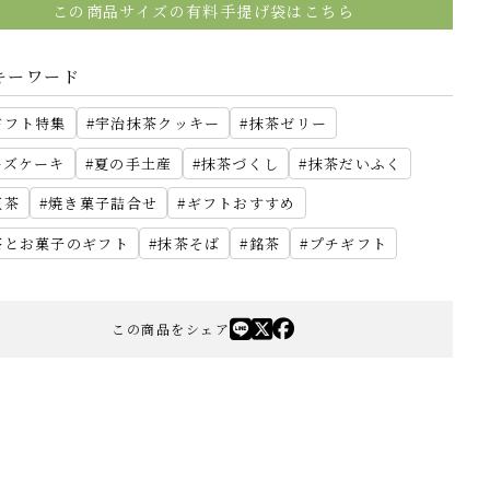
この商品サイズの有料手提げ袋はこちら
キーワード
ギフト特集
宇治抹茶クッキー
抹茶ゼリー
ーズケーキ
夏の手土産
抹茶づくし
抹茶だいふく
紅茶
焼き菓子詰合せ
ギフトおすすめ
茶とお菓子のギフト
抹茶そば
銘茶
プチギフト
この商品をシェア