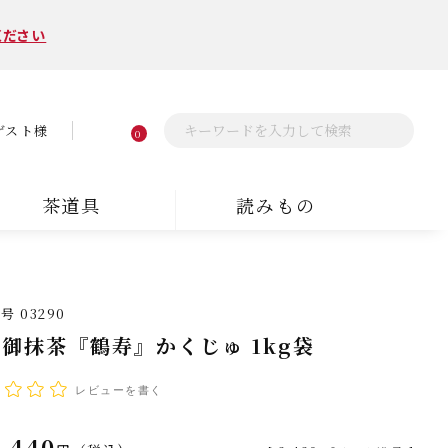
ください
ゲスト様
0
茶道具
読みもの
番号
03290
御抹茶『鶴寿』かくじゅ 1kg袋
レビューを書く
,440