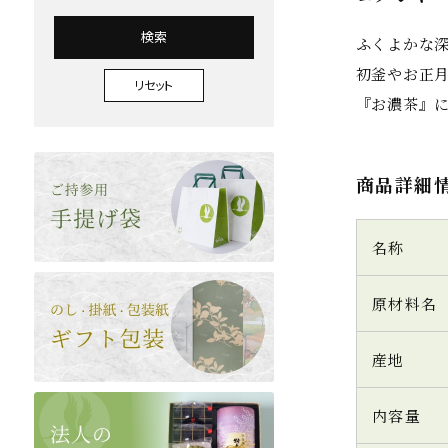
検索
ふくよかな
初釜やお正
リセット
『お濃茶』
商品詳細
名称
原材料名
産地
内容量