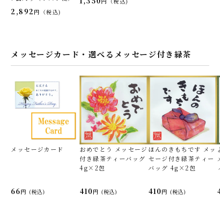
1,350
税込
2,892
税込
メッセージカード・選べるメッセージ付き緑茶
メッセージカード
おめでとう メッセージ
ほんのきもちです メッ
付き緑茶ティーバッグ
セージ付き緑茶ティー
4g×2包
バッグ 4g×2包
66
410
410
(税込)
(税込)
(税込)