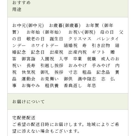
おすすめ
用途
お中元(御中元) お歳暮(御歳暮) お年賀（御年
賀） お年始（御年始） お祝い(御祝) 母の日 父
の日 敬老の日 誕生日 クリスマス バレンタイ
ンデー ホワイトデー 結婚祝 寿 引き出物 結
婚記念 記念日 出産祝 出産内祝 ギフト 贈
答 御宮詣 入園祝 入学 卒業 就職 成人のお
祝い 長寿 引越し挨拶 おみやげ 手みやげ 内
祝 快気祝 御礼 挨拶 寸志 粗品 記念品 賞
品 運動会 お見舞い 御供 満中陰志 志 仏
事 お悔やみ 粗供養 香典返し 年忌
お届けについて
宅配便配送
ご希望の配送日時にお届けします。地域によりご希
望に添えない場合もございます。