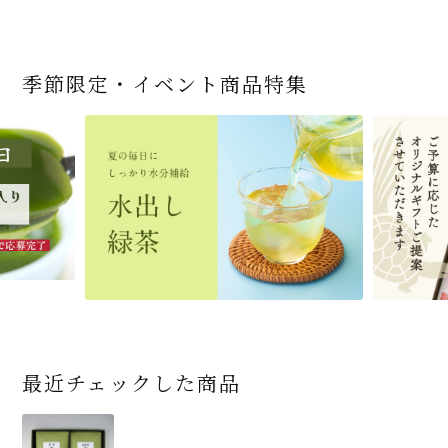
季節限定・イベント商品特集
宇治抹茶だいふく 和
桜茶（さくら茶）28ｇ
宇治抹茶そば3袋・そ
老舗茶舗の宇治抹茶
茶道具 帛紗 ふくさ 無
お茶屋の京都 宇治抹
『釜炒りむぎ茶』 10g
【送料込み】宇治抹茶
宇治抹茶焼き菓子詰
茶道具 扇子（せんす）
宇治抹茶 濃チーズケ
緑茶ティーパック（セ
宇治抹茶そば２袋・そ
老舗茶舗のひやひやス
おとなのお稽古セット
三盆仕立て 6個入
（7人前後） ＊神奈川
ばつゆ6袋（6人前）セ
かすていらと宇治冠煎
地 正絹帛紗 7匁(もん
茶サンド 3個入
×51p
そば160ｇ×2袋（4人
合せ 12個入
扇子 利休百首 白竹 6
ーキ 『抹茶まる』 1セ
ンパックシリーズ） 5g
ばつゆ４袋（４人前）
イーツセット 3種6個
女子用 裏千家 茶道具
県小田原市の八重桜
ット 化粧箱（カート
茶の詰合せ
め) (朱・赤・紫) (ポス
前）＋特撰そばつゆ4
～抹茶づくし～
寸
ット6個入
×50袋
竹かごセット
です
ン/ギフトボックス）
ト便対応可)
個（ポスト便）
2,592
1,743
3,240
(税込)
(税込)
(税込)
454
3,032
4,112
4,730
324
2,028
4,511
1,716
864
2,278
3,356
16,500
(税込)
(税込)
(税込)
(税込)
(税込)
(税込)
(税込)
(税込)
(税込)
(税込)
(税込)
(税込)
商品一覧はこちら
商品一覧はこちら
商品一覧はこちら
商品一覧はこちら
商品一覧はこちら
最近チェックした商品