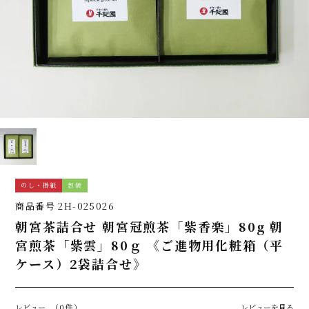
のし・掛紙
包装
商品番号
2H-025026
朝宮茶詰合せ 朝宮冠煎茶「紫香楽」80g 朝
宮煎茶「紫雲」80ｇ 《ご進物用化粧箱（平
ケース）2袋詰合せ》
レビュー
（0件）
レビューを見る