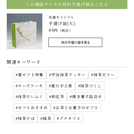
この商品サイズの有料手提げ袋はこちら
当店オリジナル
手提げ袋(大)
44
円（税込）
他の手提げ袋を見る
関連キーワード
夏ギフト特集
宇治抹茶クッキー
抹茶ゼリー
チーズケーキ
夏の手土産
抹茶づくし
抹茶だいふく
和紅茶
焼き菓子詰合せ
ギフトおすすめ
お茶とお菓子のギフト
抹茶そば
銘茶
プチギフト