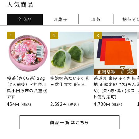
人気商品
全商品
お菓子
お茶
抹茶そ
桜茶（さくら茶）28ｇ
宇治抹茶だいふく 和
茶道具 帛紗 ふくさ 無
（7人前後） ＊神奈川
三盆仕立て 6個入
地 正絹帛紗 7匁(もん
県小田原市の八重桜
め) (朱・赤・紫) (ポス
です
ト便対応可)
454
2,592
4,730
(税込)
(税込)
(税込)
商品一覧はこちら