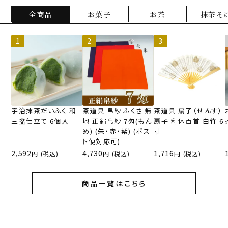
全商品
お菓子
お茶
抹茶そ
宇治抹茶だいふく 和
茶道具 帛紗 ふくさ 無
茶道具 扇子（せんす）
三盆仕立て 6個入
地 正絹帛紗 7匁(もん
扇子 利休百首 白竹 6
め) (朱・赤・紫) (ポス
寸
ト便対応可)
2,592
4,730
1,716
(税込)
(税込)
(税込)
商品一覧はこちら