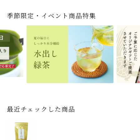
季節限定・イベント商品特集
宇治抹茶だいふく 和
緑茶ティーパック（セ
宇治抹茶そば3袋・そ
老舗茶舗の宇治抹茶
茶道具 帛紗 ふくさ 無
お茶屋の京都 宇治抹
ありがとう メッセージ
宇治抹茶そば２袋・そ
宇治抹茶焼き菓子詰
茶道具 扇子（せんす）
近江米と日本酒の「み
【季節限定】水出し緑
【送料込み】宇治抹茶
老舗茶舗のひやひやス
茶道具 抹茶茶碗（まっ
三盆仕立て 6個入
ンパックシリーズ） 5g
ばつゆ6袋（6人前）セ
かすていらと宇治冠煎
地 正絹帛紗 7匁(もん
茶サンド 3個入
付き緑茶ティーバッグ
ばつゆ４袋（４人前）
合せ 12個入
扇子 利休百首 白竹 6
ずかがみ」パウンドケ
茶詰合せ 気軽に愉し
そば160ｇ×2袋（4人
イーツセット 3種6個
ちゃちゃわん） 刷毛目
×50袋
ット 化粧箱（カート
茶の詰合せ
め) (朱・赤・紫) (ポス
4g×2包
竹かごセット
～抹茶づくし～
寸
ーキ（カット）-単品-
むセット
前）＋特撰そばつゆ4
茶碗 前田 瑞雲
ン/ギフトボックス）
ト便対応可)
個（ポスト便）
2,592
4,112
1,743
4,511
540
3,356
(税込)
(税込)
(税込)
(税込)
(税込)
(税込)
864
3,032
4,730
410
2,278
1,716
1,420
2,028
4,290
(税込)
(税込)
(税込)
(税込)
(税込)
(税込)
(税込)
(税込)
(税込)
商品一覧はこちら
商品一覧はこちら
商品一覧はこちら
商品一覧はこちら
商品一覧はこちら
最近チェックした商品