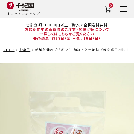
0
オンラインショップ
合計金額11,000円以上ご購入で全国送料無料
お盆期間中の茶道具のご注文・お届け等について
→
詳しくはこちらをご覧ください
●茶道具：8月7日（金）～8月16日（日）
SHOP
お菓子
老舗茶舗のプチギフト 和紅茶と宇治抹茶焼き菓子2種2個