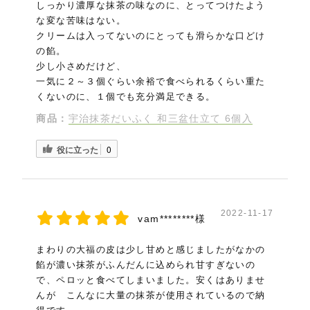
しっかり濃厚な抹茶の味なのに、とってつけたよう
な変な苦味はない。
クリームは入ってないのにとっても滑らかな口どけ
の餡。
少し小さめだけど、
一気に２～３個ぐらい余裕で食べられるくらい重た
くないのに、１個でも充分満足できる。
商品：
宇治抹茶だいふく 和三盆仕立て 6個入
役に立った
0
2022-11-17
vam********様
まわりの大福の皮は少し甘めと感じましたがなかの
餡が濃い抹茶がふんだんに込められ甘すぎないの
で、ペロッと食べてしまいました。安くはありませ
んが こんなに大量の抹茶が使用されているので納