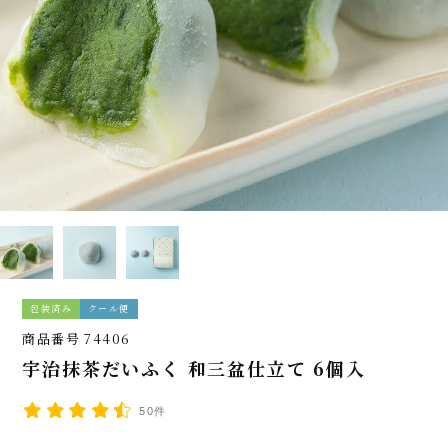
包装済み
クール便
商品番号
74406
宇治抹茶だいふく 和三盆仕立て 6個入
50件