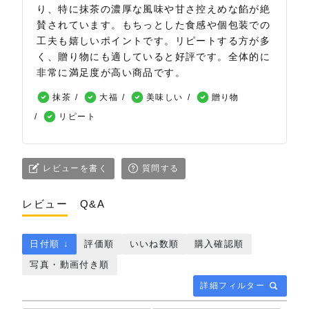
り、特に抹茶の濃厚な風味や甘さ控えめな餡が絶
賛されています。もちっとした食感や個包装での
工夫も嬉しいポイントです。リピートする方が多
く、贈り物にも適していると好評です。全体的に
非常に満足度が高い商品です。
抹茶
大福
美味しい
贈り物
リピート
レビューを書く
質問する
レビュー
Q&A
日付順 ↓
評価順
いいね数順
購入確認順
写真・動画付き順
詳細フィルター