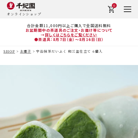
0
オンラインショップ
合計金額11,000円以上ご購入で全国送料無料
お盆期間中の茶道具のご注文・お届け等について
→
詳しくはこちらをご覧ください
●茶道具：8月7日（金）～8月16日（日）
SHOP
お菓子
宇治抹茶だいふく 和三盆仕立て 6個入