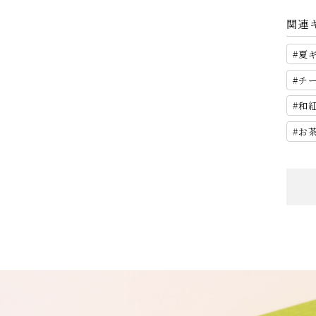
関連
夏
チ
和
お