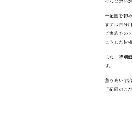
そんな想い
千紀園を初
まずは自分
ご家族での
こうした皆
また、特別
す。
薫り高い宇
千紀園のこ