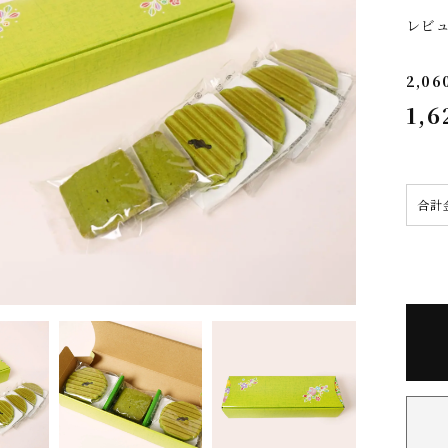
レビ
2,06
1,6
合計