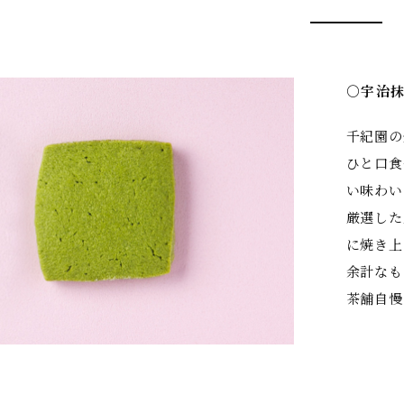
○宇治
千紀園の
ひと口食
い味わい
厳選した
に焼き上
余計なも
茶舗自慢