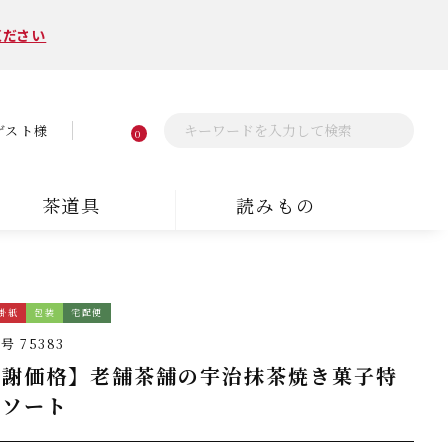
ください
ゲスト様
0
茶道具
読みもの
掛紙
包装
宅配便
番号
75383
感謝価格】老舗茶舗の宇治抹茶焼き菓子特
アソート