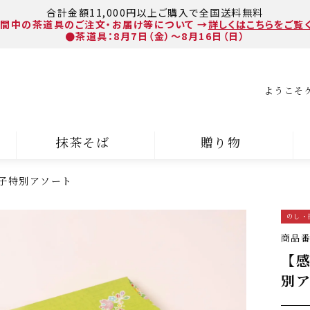
合計金額11,000円以上ご購入で全国送料無料
間中の茶道具のご注文・お届け等について
→
詳しくはこちらをご覧
●茶道具：8月7日（金）～8月16日（日）
ようこそ
抹茶そば
贈り物
子特別アソート
のし・
商品
【
別