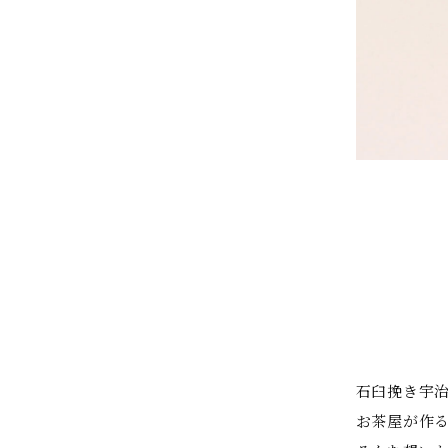
石臼挽き宇
お茶屋が作