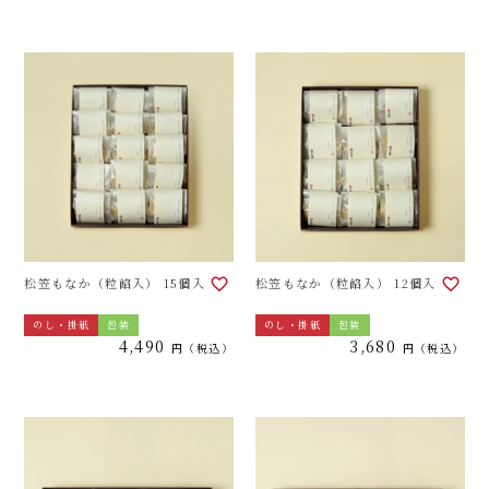
松笠もなか（粒餡入） 15個入
松笠もなか（粒餡入） 12個入
のし・掛紙
包装
のし・掛紙
包装
4,490
3,680
税込
税込