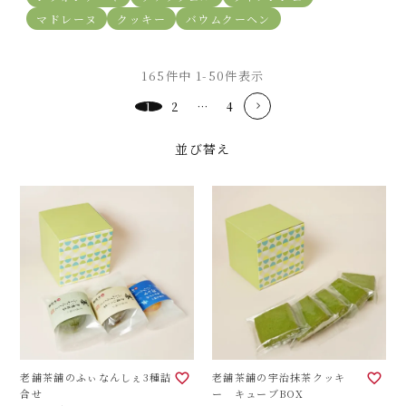
マドレーヌ
クッキー
バウムクーヘン
165
件中
1
-
50
件表示
1
2
…
4
並び替え
老舗茶舗のふぃなんしぇ3種詰
老舗茶舗の宇治抹茶クッキ
合せ
ー キューブBOX