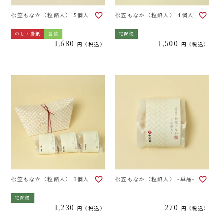
松笠もなか（粒餡入） 5個入
松笠もなか（粒餡入） 4個入
のし・掛紙
包装
宅配便
1,680
1,500
税込
税込
松笠もなか（粒餡入） 3個入
松笠もなか（粒餡入） -単品-
宅配便
1,230
270
税込
税込