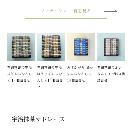
フィナンシェ 一覧を見る
老舗茶舗の宇治
老舗茶舗の宇治
みずかがみ 酒か
老舗茶舗のふぃ
抹茶ふぃなんし
ほうじ茶ふぃな
すふぃなんしぇ
なんしぇ2種14個
ぇ 14個詰合せ
んしぇ14個詰合
14個詰合せ
詰合せ
せ
宇治抹茶マドレーヌ