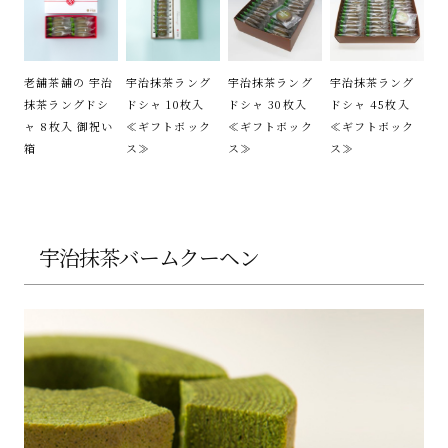
老舗茶舗の 宇治
宇治抹茶ラング
宇治抹茶ラング
宇治抹茶ラング
抹茶ラングドシ
ドシャ 10枚入
ドシャ 30枚入
ドシャ 45枚入
ャ 8枚入 御祝い
≪ギフトボック
≪ギフトボック
≪ギフトボック
箱
ス≫
ス≫
ス≫
宇治抹茶バームクーヘン