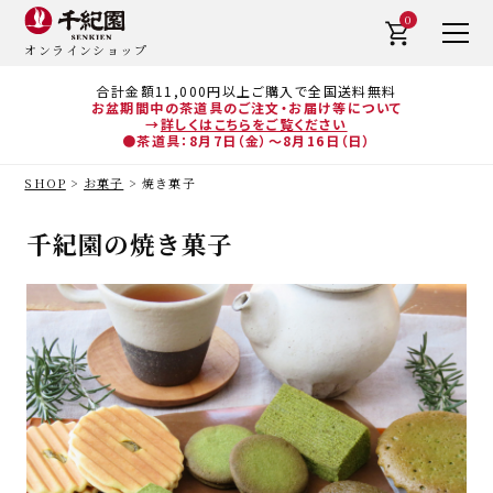
0
オンラインショップ
合計金額11,000円以上ご購入で全国送料無料
お盆期間中の茶道具のご注文・お届け等について
→
詳しくはこちらをご覧ください
●茶道具：8月7日（金）～8月16日（日）
SHOP
お菓子
焼き菓子
千紀園の焼き菓子