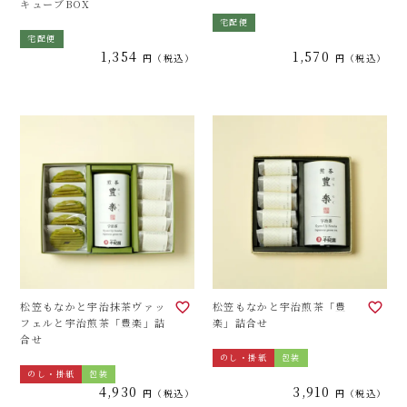
キューブBOX
宅配便
宅配便
1,354
1,570
税込
税込
松笠もなかと宇治抹茶ヴァッ
松笠もなかと宇治煎茶「豊
フェルと宇治煎茶「豊楽」詰
楽」詰合せ
合せ
のし・掛紙
包装
のし・掛紙
包装
4,930
3,910
税込
税込