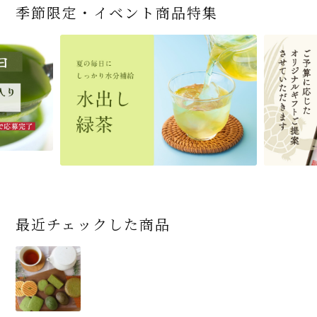
季節限定・イベント商品特集
宇治抹茶だいふく 和
桜茶（さくら茶）28ｇ
宇治抹茶そば3袋・そ
老舗茶舗の宇治抹茶
茶道具 帛紗 ふくさ 無
お茶屋の京都 宇治抹
『釜炒りむぎ茶』 10g
【送料込み】宇治抹茶
宇治抹茶焼き菓子詰
茶道具 扇子（せんす）
宇治抹茶 濃チーズケ
緑茶ティーパック（セ
宇治抹茶そば２袋・そ
老舗茶舗のひやひやス
おとなのお稽古セット
三盆仕立て 6個入
（7人前後） ＊神奈川
ばつゆ6袋（6人前）セ
かすていらと宇治冠煎
地 正絹帛紗 7匁(もん
茶サンド 3個入
×51p
そば160ｇ×2袋（4人
合せ 12個入
扇子 利休百首 白竹 6
ーキ 『抹茶まる』 1セ
ンパックシリーズ） 5g
ばつゆ４袋（４人前）
イーツセット 3種6個
女子用 裏千家 茶道具
県小田原市の八重桜
ット 化粧箱（カート
茶の詰合せ
め) (朱・赤・紫) (ポス
前）＋特撰そばつゆ4
～抹茶づくし～
寸
ット6個入
×50袋
竹かごセット
です
ン/ギフトボックス）
ト便対応可)
個（ポスト便）
2,592
1,743
3,240
(税込)
(税込)
(税込)
454
3,032
4,112
4,730
324
2,028
4,511
1,716
864
2,278
3,356
16,500
(税込)
(税込)
(税込)
(税込)
(税込)
(税込)
(税込)
(税込)
(税込)
(税込)
(税込)
(税込)
商品一覧はこちら
商品一覧はこちら
商品一覧はこちら
商品一覧はこちら
商品一覧はこちら
最近チェックした商品