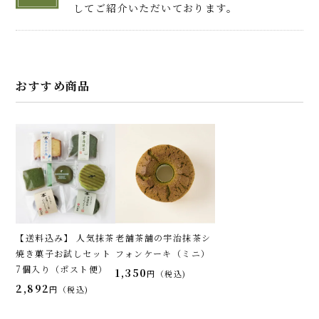
してご紹介いただいております。
おすすめ商品
【送料込み】 人気抹茶
老舗茶舗の宇治抹茶シ
焼き菓子お試しセット
フォンケーキ（ミニ）
7個入り（ポスト便）
1,350
税込
2,892
税込