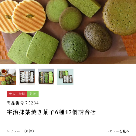
のし・掛紙
包装
商品番号
75234
宇治抹茶焼き菓子6種47個詰合せ
レビュー
（0件）
レビューを見る