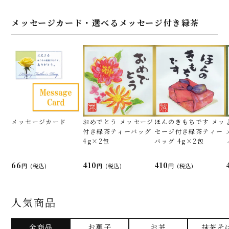
メッセージカード・選べるメッセージ付き緑茶
メッセージカード
おめでとう メッセージ
ほんのきもちです メッ
付き緑茶ティーバッグ
セージ付き緑茶ティー
4g×2包
バッグ 4g×2包
66
410
410
(税込)
(税込)
(税込)
人気商品
全商品
お菓子
お茶
抹茶そ