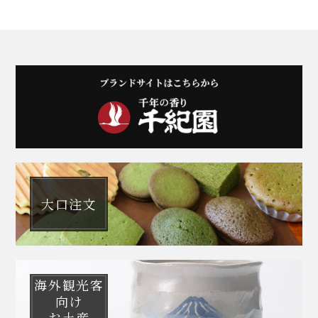
大口注文
海外観光客
向け
お土産