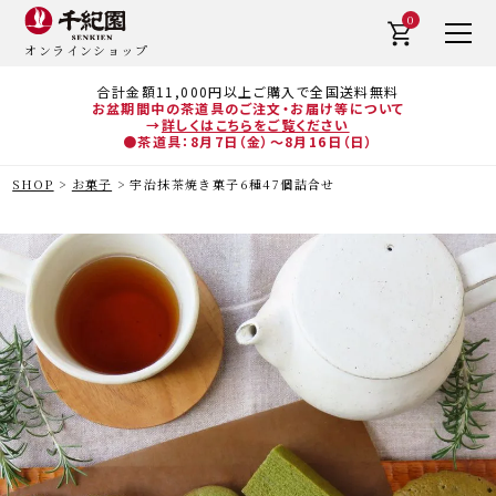
0
オンラインショップ
合計金額11,000円以上ご購入で全国送料無料
お盆期間中の茶道具のご注文・お届け等について
→
詳しくはこちらをご覧ください
●茶道具：8月7日（金）～8月16日（日）
SHOP
お菓子
宇治抹茶焼き菓子6種47個詰合せ