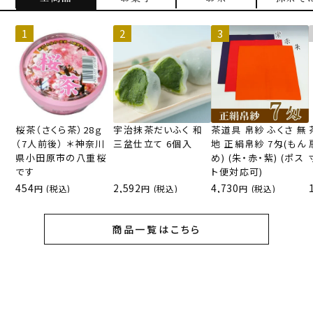
桜茶（さくら茶）28ｇ
宇治抹茶だいふく 和
茶道具 帛紗 ふくさ 無
（7人前後） ＊神奈川
三盆仕立て 6個入
地 正絹帛紗 7匁(もん
県小田原市の八重桜
め) (朱・赤・紫) (ポス
です
ト便対応可)
454
2,592
4,730
(税込)
(税込)
(税込)
商品一覧はこちら