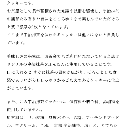
クッキーです。
お茶屋として長年蓄積された知識や技術を駆使し、宇治抹茶
の馥郁たる香りや旨味をこころゆくまで楽しんでいただける
上質で濃厚な1枚となっています。
ここまで宇治抹茶を味わえるクッキーは他にはないと自負し
ています。
美味しさの秘密は、お茶会でもご利用いただいている当店オ
リジナルの高級抹茶をふんだんに使用していることです。
口に入れると すぐに抹茶の風味が広がり、ほろっとした食
感でありながらもしっかりかみごたえのあるクッキーに仕上
がっています。
また、この宇治抹茶クッキーは、保存料や着色料、添加物を
使用していません。
原材料は、「小麦粉、無塩バター、砂糖、アーモンドプード
ル、生クリーム、全卵、 京都 宇治抹茶、塩」と、とてもシ