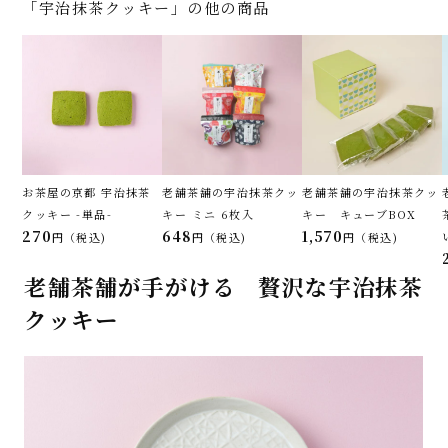
「宇治抹茶クッキー」の他の商品
お茶屋の京都 宇治抹茶
老舗茶舗の宇治抹茶クッ
老舗茶舗の宇治抹茶クッ
クッキー -単品-
キー ミニ 6枚入
キー キューブBOX
270
648
1,570
税込
税込
税込
老舗茶舗が手がける 贅沢な宇治抹茶
クッキー