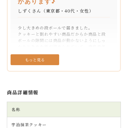
があります♪
しずくさん（東京都・40代・女性）
少し大きめの段ボールで届きました。
クッキーと割れやすい商品だからか商品と段
ボールの隙間には商品が動かないようにしっ
かりと丸めた紙が詰められていて、商品自体
もしっかりとプチプチに包まれていました。
もっと見る
プチプチを外すと高級感のあるしっかりとし
た包装紙で、贈り物にもピッタリ！
箱を開けると緑色の綺麗なクッキーが綺麗に
並べられていて、見ているだけでテンションが
商品詳細情報
上がってしまいます。
名称
個包装のクッキーにはそれぞれに原材料名や
賞味期限などが書かれたシールが貼ってある
ので、数枚をちょっとプレゼントしたいときに
宇治抹茶クッキー