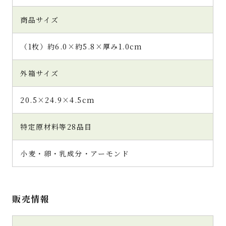
です
商品サイズ
きなこ２４さん（長崎県・40代・女性）
（1枚）約6.0×約5.8×厚み1.0cm
指定通りの日時に、とても丁寧な梱包で届き
ました。上品で趣のある印象の包装紙で包ま
外箱サイズ
れており、原材料や賞味期限が記載されたシ
ールもきちんと貼られていて分かりやすいと
20.5×24.9×4.5cm
感じました。
箱がクッキーを守る構造になっていて、中身
のクッキーに割れは一切ありませんでした。
特定原材料等28品目
安心して注文出来る印象です。
同封されているリーフレットも高級感があり、
小麦・卵・乳成分・アーモンド
実際に食べる前に読むと商品への期待感が湧
く内容だと感じました。
個包装になっており開封した時に、ほんのり
販売情報
抹茶の香りが漂います。ひと口食べると、本物
の抹茶だと感じる味わいが広がって嬉しい驚
きを感じました。これまで食べた事のある抹