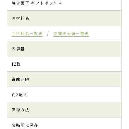
も便利です。
焼き菓子 ギフトボックス
クッキーはとても綺麗な緑色。
保存料や添加物はもちろん、着色料も使われ
原材料名
ていないので、純粋な抹茶の色です。
1枚は想像していたよりも大きく手で持つとし
原材料名一覧表
/
栄養成分値一覧表
っかりしているので硬めかと思いきや、中は
ほろっとした食感。
内容量
甘さもちょうどよく素朴な味わいの中に抹茶
の苦みなどを感じ、とても美味しいクッキー
です。
12枚
抹茶の苦みがまあり得意ではない旦那さんに
はちょっと苦みが強すぎるようですが、抹茶
賞味期限
好きな方には喜ばれるクッキーだと思います。
約3週間
保存方法
(5)
冷暗所に保存
贅沢感のある味わいと美味しさ