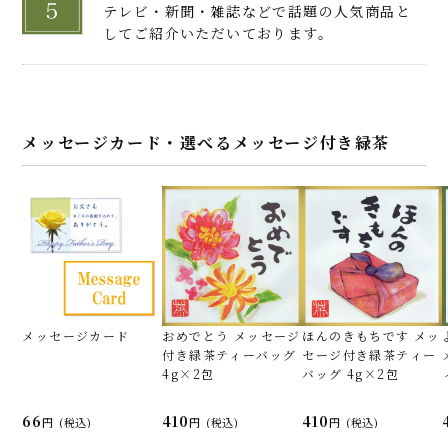
手のひらにおさまるちょうど良い小ぶり感。
テレビ・新聞・雑誌などで話題の人気商品と
実際に頂いてみると、厚みもあり１枚のクッ
してご紹介いただいております。
キーの存在力の凄さを感じました。
まず、口の中に入れた瞬間にすーっと入ってい
く宇治抹茶の香り。
この香りがしばらく余韻で楽しめます。
メッセージカード・選べるメッセージ付き緑茶
次に、ほろほろ感。
崩れて食べづらいということはなく、滑らか
になっていく舌触りの良い生地です。
初めて「抹茶風」ではなく「本物の抹茶」の
菓子と出会えました。主張しすぎることのな
い見た目、お味。
贈り物としてもぴったりです。
メッセージカード
おめでとう メッセージ
ほんのきもちです メッ
付き緑茶ティーバッグ
セージ付き緑茶ティー
4g×2包
バッグ 4g×2包
66
410
410
(税込)
(税込)
(税込)