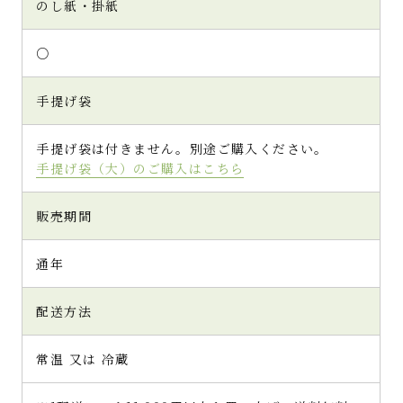
のし紙・掛紙
茶クッキーとは格段に違う品質の高さが感じ
られます。
○
厚みがあり、外側はざくっとした食感でいな
がら内側はしっとり感のある食べ心地で１枚
でも十分な満足感があると思いました。
手提げ袋
よく見るとクッキーの縁の部分に砂糖の結晶
手提げ袋は付きません。別途ご購入ください。
が細やかに輝いており、ひとつひとつ丁寧に
手提げ袋（大）のご購入はこちら
作られている印象を受けました。
保存料や着色料などの気になる添加物が不使
用なところも安心感があり、大切なお客様へ
販売期間
のおもてなしや、お世話になった方への贈り
物にもピッタリだと思います。
通年
ほっとひと息つきたい時にも食べたい、魅力
的なクッキーだと感じました。
配送方法
常温 又は 冷蔵
(5)