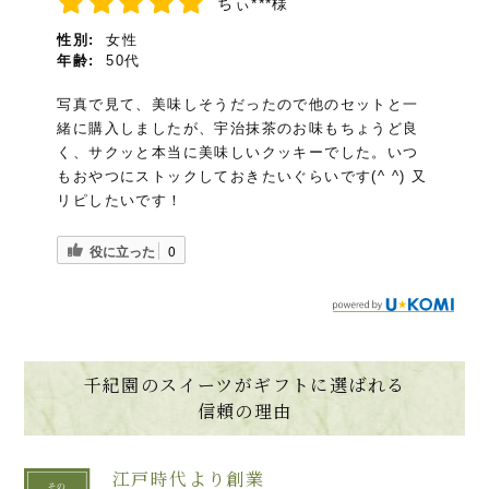
ちぃ***様
まず、包装紙が「千年の香り」抹茶へのこだわ
りを感じさせ、店名が鮮やかなシールに圧倒
性別:
女性
年齢:
50代
されました。
早速、包装紙とシールが商品と合わせて写り
写真で見て、美味しそうだったので他のセットと一
込むように、工夫して撮影しました。
緒に購入しましたが、宇治抹茶のお味もちょうど良
同封された商品カタログもなんて重厚、上品
く、サクッと本当に美味しいクッキーでした。いつ
なんでしょう！
もおやつにストックしておきたいぐらいです(^ ^) 又
リピしたいです！
撮影を終えて、大好きな熱々の抹茶入り玄米
茶と一緒にクッキーをいただきます。
役に立った
0
こんなに一枚が大きくて重厚で威風堂々とし
た抹茶クッキーは初めてです！
外側はカリッとしていますが、厚みがあるので
中はもっちり、とても食べがいがあります。
抹茶スイーツを色々試してきましたが、家族に
千紀園のスイーツがギフトに選ばれる
もでも、ギフトとしても、この商品なら本当
信頼の理由
の抹茶味が楽しめると自信を持ってお勧めで
きます。 コスパも申し分ありません、ご馳走
様でした！
江戸時代より創業