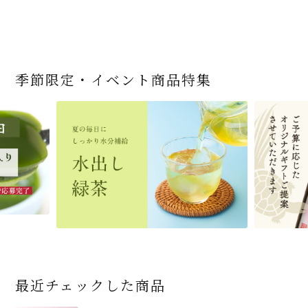
季節限定・イベント商品特集
宇治抹茶だいふく 和
緑茶ティーパック（セ
宇治抹茶そば3袋・そ
老舗茶舗の宇治抹茶
茶道具 帛紗 ふくさ 無
お茶屋の京都 宇治抹
ありがとう メッセージ
宇治抹茶そば２袋・そ
宇治抹茶焼き菓子詰
茶道具 扇子（せんす）
近江米と日本酒の「み
【季節限定】水出し緑
【送料込み】宇治抹茶
老舗茶舗のひやひやス
茶道具 抹茶茶碗（まっ
三盆仕立て 6個入
ンパックシリーズ） 5g
ばつゆ6袋（6人前）セ
かすていらと宇治冠煎
地 正絹帛紗 7匁(もん
茶サンド 3個入
付き緑茶ティーバッグ
ばつゆ４袋（４人前）
合せ 12個入
扇子 利休百首 白竹 6
ずかがみ」パウンドケ
茶詰合せ 気軽に愉し
そば160ｇ×2袋（4人
イーツセット 3種6個
ちゃちゃわん） 刷毛目
×50袋
ット 化粧箱（カート
茶の詰合せ
め) (朱・赤・紫) (ポス
4g×2包
竹かごセット
～抹茶づくし～
寸
ーキ（カット）-単品-
むセット
前）＋特撰そばつゆ4
茶碗 前田 瑞雲
ン/ギフトボックス）
ト便対応可)
個（ポスト便）
2,592
4,112
1,743
4,511
540
3,356
(税込)
(税込)
(税込)
(税込)
(税込)
(税込)
864
3,032
4,730
410
2,278
1,716
1,420
2,028
4,290
(税込)
(税込)
(税込)
(税込)
(税込)
(税込)
(税込)
(税込)
(税込)
商品一覧はこちら
商品一覧はこちら
商品一覧はこちら
商品一覧はこちら
商品一覧はこちら
最近チェックした商品