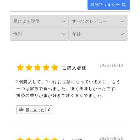
本物の高級抹茶だけを使用されているよう
詳細フィルター
で、こだわりを持って作られているからこ
そ、この美味しさが出せるんだろうなと感じ
ました。保存料や着色料、添加物は不使用な
ことも、嬉しいポイントです。
また、丁寧な梱包、お上品な包装紙であるこ
とから、プレゼントにも喜ばれること間違いな
いなと思いました。
2021-10-13
ご購入者様
2個購入して、1つはお世話になっている方に、もう
一つは家族で食べました。凄く美味しかったです。
(5)
抹茶の香りが娘が好きで凄く喜んでました。
重量感あふれ威風堂々とした抹
役に立った
0
茶クッキー
食いしん坊さん（東京都・60代・女性）
2020-09-25