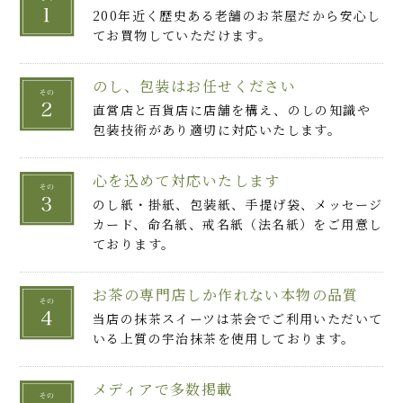
200年近く歴史ある老舗のお茶屋だから安心し
てお買物していただけます。
のし、包装はお任せください
(5)
直営店と百貨店に店舗を構え、のしの知識や
「抹茶菓子」の印象を変えてく
包装技術があり適切に対応いたします。
れた本物の味
心を込めて対応いたします
えりんぎさん（埼玉県・30代・女性）
のし紙・掛紙、包装紙、手提げ袋、メッセージ
カード、命名紙、戒名紙（法名紙）をご用意し
綺麗な抹茶色のクッキー、箱を開けた瞬間から
ております。
感動です。
保存料／着色料／添加物が一切入っていない
お茶の専門店しか作れない本物の品質
体に優しいクッキー。
挽き茶であり且つ宇治抹茶という贅沢な組み
当店の抹茶スイーツは茶会でご利用いただいて
合わせ。
いる上質の宇治抹茶を使用しております。
クッキーの鮮やかさを見ただけでも、宇治抹
茶がたっぷり使用されていることが伺えます。
メディアで多数掲載