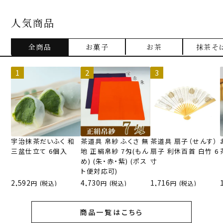
人気商品
全商品
お菓子
お茶
抹茶そ
宇治抹茶だいふく 和
茶道具 帛紗 ふくさ 無
茶道具 扇子（せんす）
三盆仕立て 6個入
地 正絹帛紗 7匁(もん
扇子 利休百首 白竹 6
め) (朱・赤・紫) (ポス
寸
ト便対応可)
2,592
4,730
1,716
(税込)
(税込)
(税込)
商品一覧はこちら