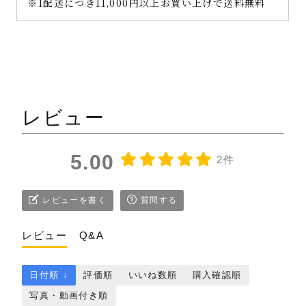
※1配送につき11,000円以上お買い上げで送料無料
高級感あふれる抹茶クッキー！
感動です。
かおりんごさん（兵庫県・30代・女性）
抹茶が好きで、抹茶を使ったスイーツときく
レビュー
と、ついつい手を出してしまいます。しかし、
いざ食べてみると、…本来の抹茶の美味しさ
を感じられないものが多くあります。
5.00
2件
今回いただいたこちらの商品！！食べて感動
です！！
レビューを書く
質問する
抹茶の本来の美味しさを感じられるクッキー
で、口にいれた瞬間、抹茶の苦味がすーっと口
レビュー
Q&A
に広がり、美味しすぎて感動しました。ま
た、鮮やかな緑色のクッキーは、思っていた
よりも厚みがあり、サクッ！ほろっ！食感で、
日付順 ↓
評価順
いいね数順
購入確認順
食べ応えがあります。製菓用の抹茶ではなく、
写真・動画付き順
伝統の製法である石臼挽きによって精製した