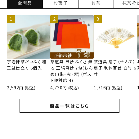
全商品
お菓子
お茶
抹茶そ
宇治抹茶だいふく 和
茶道具 帛紗 ふくさ 無
茶道具 扇子（せんす）
三盆仕立て 6個入
地 正絹帛紗 7匁(もん
扇子 利休百首 白竹 6
め) (朱・赤・紫) (ポス
寸
ト便対応可)
2,592
4,730
1,716
(税込)
(税込)
(税込)
商品一覧はこちら