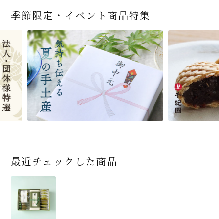
季節限定・イベント商品特集
宇治抹茶だいふく 和
緑茶ティーパック（セ
宇治抹茶そば3袋・そ
老舗茶舗の宇治抹茶
茶道具 帛紗 ふくさ 無
お茶屋の京都 宇治抹
ありがとう メッセージ
宇治抹茶そば２袋・そ
宇治抹茶焼き菓子詰
茶道具 扇子（せんす）
近江米と日本酒の「み
【季節限定】水出し緑
【送料込み】宇治抹茶
老舗茶舗のひやひやス
茶道具 抹茶茶碗（まっ
三盆仕立て 6個入
ンパックシリーズ） 5g
ばつゆ6袋（6人前）セ
かすていらと宇治冠煎
地 正絹帛紗 7匁(もん
茶サンド 3個入
付き緑茶ティーバッグ
ばつゆ４袋（４人前）
合せ 12個入
扇子 利休百首 白竹 6
ずかがみ」パウンドケ
茶詰合せ 気軽に愉し
そば160ｇ×2袋（4人
イーツセット 3種6個
ちゃちゃわん） 刷毛目
×50袋
ット 化粧箱（カート
茶の詰合せ
め) (朱・赤・紫) (ポス
4g×2包
竹かごセット
～抹茶づくし～
寸
ーキ（カット）-単品-
むセット
前）＋特撰そばつゆ4
茶碗 前田 瑞雲
ン/ギフトボックス）
ト便対応可)
個（ポスト便）
2,592
4,112
1,743
4,511
540
3,356
(税込)
(税込)
(税込)
(税込)
(税込)
(税込)
864
3,032
4,730
410
2,278
1,716
1,420
2,028
4,290
(税込)
(税込)
(税込)
(税込)
(税込)
(税込)
(税込)
(税込)
(税込)
商品一覧はこちら
商品一覧はこちら
商品一覧はこちら
商品一覧はこちら
商品一覧はこちら
最近チェックした商品