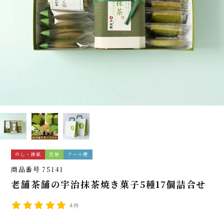
のし・掛紙
包装
クール便
商品番号
75141
老舗茶舗の宇治抹茶焼き菓子5種17個詰合せ
4件