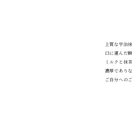
上質な宇治
口に運んだ
ミルクと抹
濃厚であり
ご自分への