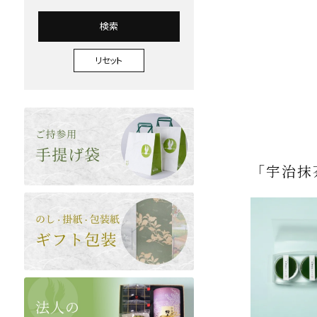
検索
リセット
「宇治抹