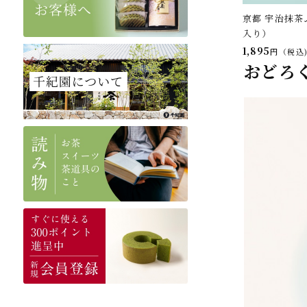
京都 宇治抹茶
入り）
1,895
税込
おどろ