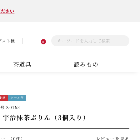
ください
ゲスト様
0
茶道具
読みもの
掛紙
クール便
番号
80153
 宇治抹茶ぷりん（3個入り）
ュー
レビューを見る
（0件）