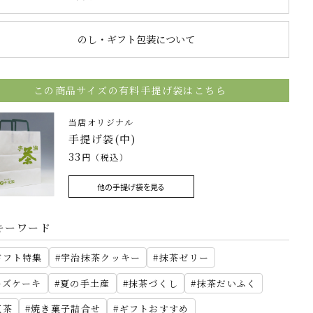
のし・ギフト包装について
この商品サイズの有料手提げ袋はこちら
当店オリジナル
手提げ袋(中)
33
円（税込）
他の手提げ袋を見る
キーワード
ギフト特集
宇治抹茶クッキー
抹茶ゼリー
ーズケーキ
夏の手土産
抹茶づくし
抹茶だいふく
紅茶
焼き菓子詰合せ
ギフトおすすめ