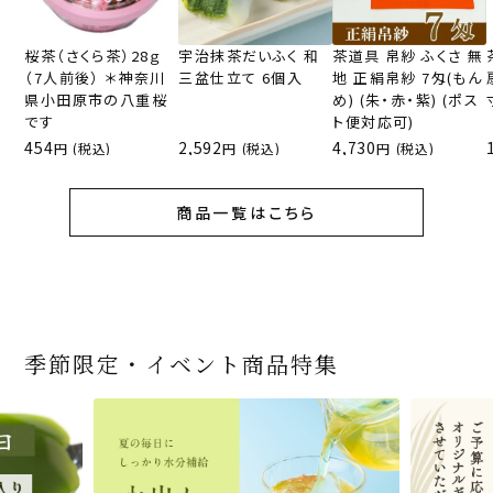
桜茶（さくら茶）28ｇ
宇治抹茶だいふく 和
茶道具 帛紗 ふくさ 無
（7人前後） ＊神奈川
三盆仕立て 6個入
地 正絹帛紗 7匁(もん
県小田原市の八重桜
め) (朱・赤・紫) (ポス
です
ト便対応可)
454
2,592
4,730
(税込)
(税込)
(税込)
商品一覧はこちら
季節限定・イベント商品特集
宇治抹茶だいふく 和
桜茶（さくら茶）28ｇ
宇治抹茶そば3袋・そ
老舗茶舗の宇治抹茶
茶道具 帛紗 ふくさ 無
お茶屋の京都 宇治抹
『釜炒りむぎ茶』 10g
【送料込み】宇治抹茶
宇治抹茶焼き菓子詰
茶道具 扇子（せんす）
宇治抹茶 濃チーズケ
緑茶ティーパック（セ
宇治抹茶そば２袋・そ
老舗茶舗のひやひやス
おとなのお稽古セット
三盆仕立て 6個入
（7人前後） ＊神奈川
ばつゆ6袋（6人前）セ
かすていらと宇治冠煎
地 正絹帛紗 7匁(もん
茶サンド 3個入
×51p
そば160ｇ×2袋（4人
合せ 12個入
扇子 利休百首 白竹 6
ーキ 『抹茶まる』 1セ
ンパックシリーズ） 5g
ばつゆ４袋（４人前）
イーツセット 3種6個
女子用 裏千家 茶道具
県小田原市の八重桜
ット 化粧箱（カート
茶の詰合せ
め) (朱・赤・紫) (ポス
前）＋特撰そばつゆ4
～抹茶づくし～
寸
ット6個入
×50袋
竹かごセット
です
ン/ギフトボックス）
ト便対応可)
個（ポスト便）
2,592
1,743
3,240
(税込)
(税込)
(税込)