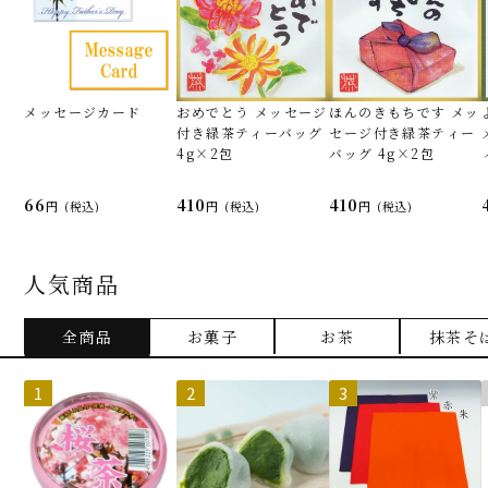
メッセージカード
おめでとう メッセージ
ほんのきもちです メッ
付き緑茶ティーバッグ
セージ付き緑茶ティー
4g×2包
バッグ 4g×2包
66
410
410
(税込)
(税込)
(税込)
人気商品
全商品
お菓子
お茶
抹茶そ