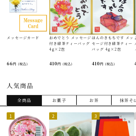
メッセージカード
おめでとう メッセージ
ほんのきもちです メッ
付き緑茶ティーバッグ
セージ付き緑茶ティー
4g×2包
バッグ 4g×2包
66
410
410
(税込)
(税込)
(税込)
人気商品
全商品
お菓子
お茶
抹茶そ