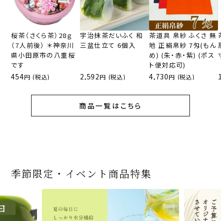
桜茶（さくら茶）28ｇ
宇治抹茶だいふく 和
茶道具 帛紗 ふくさ 無
（7人前後） ＊神奈川
三盆仕立て 6個入
地 正絹帛紗 7匁(もん
県小田原市の八重桜
め) (朱・赤・紫) (ポス
です
ト便対応可)
454
2,592
4,730
(税込)
(税込)
(税込)
商品一覧はこちら
季節限定・イベント商品特集
宇治抹茶だいふく 和
桜茶（さくら茶）28ｇ
宇治抹茶そば3袋・そ
老舗茶舗の宇治抹茶
茶道具 帛紗 ふくさ 無
お茶屋の京都 宇治抹
『釜炒りむぎ茶』 10g
【送料込み】宇治抹茶
宇治抹茶焼き菓子詰
茶道具 扇子（せんす）
宇治抹茶 濃チーズケ
緑茶ティーパック（セ
宇治抹茶そば２袋・そ
老舗茶舗のひやひやス
おとなのお稽古セット
三盆仕立て 6個入
（7人前後） ＊神奈川
ばつゆ6袋（6人前）セ
かすていらと宇治冠煎
地 正絹帛紗 7匁(もん
茶サンド 3個入
×51p
そば160ｇ×2袋（4人
合せ 12個入
扇子 利休百首 白竹 6
ーキ 『抹茶まる』 1セ
ンパックシリーズ） 5g
ばつゆ４袋（４人前）
イーツセット 3種6個
女子用 裏千家 茶道具
県小田原市の八重桜
ット 化粧箱（カート
茶の詰合せ
め) (朱・赤・紫) (ポス
前）＋特撰そばつゆ4
～抹茶づくし～
寸
ット6個入
×50袋
竹かごセット
です
ン/ギフトボックス）
ト便対応可)
個（ポスト便）