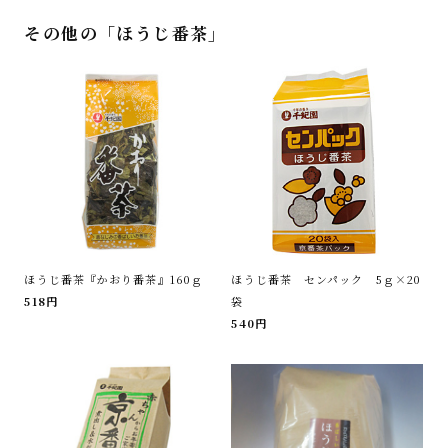
その他の「ほうじ番茶」
ほうじ番茶『かおり番茶』160ｇ
ほうじ番茶 センパック 5ｇ×20
518円
袋
540円