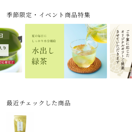
季節限定・イベント商品特集
宇治抹茶だいふく 和
緑茶ティーパック（セ
宇治抹茶そば3袋・そ
老舗茶舗の宇治抹茶
茶道具 帛紗 ふくさ 無
お茶屋の京都 宇治抹
ありがとう メッセージ
宇治抹茶そば２袋・そ
宇治抹茶焼き菓子詰
茶道具 扇子（せんす）
近江米と日本酒の「み
【季節限定】水出し緑
【送料込み】宇治抹茶
老舗茶舗のひやひやス
おとなのお稽古セット
三盆仕立て 6個入
ンパックシリーズ） 5g
ばつゆ6袋（6人前）セ
かすていらと宇治冠煎
地 正絹帛紗 7匁(もん
茶サンド 3個入
付き緑茶ティーバッグ
ばつゆ４袋（４人前）
合せ 12個入
扇子 利休百首 白竹 6
ずかがみ」パウンドケ
茶詰合せ 気軽に愉し
そば160ｇ×2袋（4人
イーツセット 3種6個
女子用 裏千家 茶道具
×50袋
ット 化粧箱（カート
茶の詰合せ
め) (朱・赤・紫) (ポス
4g×2包
竹かごセット
～抹茶づくし～
寸
ーキ（カット）-単品-
むセット
前）＋特撰そばつゆ4
ン/ギフトボックス）
ト便対応可)
個（ポスト便）
2,592
4,112
1,743
4,511
540
3,356
(税込)
(税込)
(税込)
(税込)
(税込)
(税込)
864
3,032
4,730
410
2,278
1,716
1,420
2,028
16,500
(税込)
(税込)
(税込)
(税込)
(税込)
(税込)
(税込)
(税込)
(税込)
商品一覧はこちら
商品一覧はこちら
商品一覧はこちら
商品一覧はこちら
商品一覧はこちら
最近チェックした商品