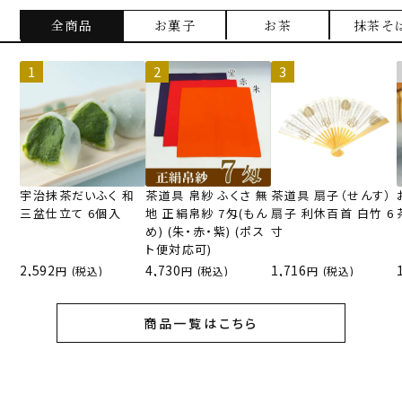
全商品
お菓子
お茶
抹茶そ
宇治抹茶だいふく 和
茶道具 帛紗 ふくさ 無
茶道具 扇子（せんす）
三盆仕立て 6個入
地 正絹帛紗 7匁(もん
扇子 利休百首 白竹 6
め) (朱・赤・紫) (ポス
寸
ト便対応可)
2,592
4,730
1,716
(税込)
(税込)
(税込)
商品一覧はこちら