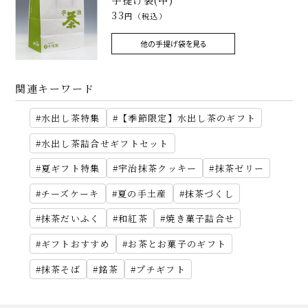
手提げ袋(中)
33
円（税込）
他の手提げ袋を見る
関連キーワード
水出し茶特集
【季節限定】水出し茶のギフト
水出し茶詰合せギフトセット
夏ギフト特集
宇治抹茶クッキー
抹茶ゼリー
チーズケーキ
夏の手土産
抹茶づくし
抹茶だいふく
和紅茶
焼き菓子詰合せ
ギフトおすすめ
お茶とお菓子のギフト
抹茶そば
銘茶
プチギフト