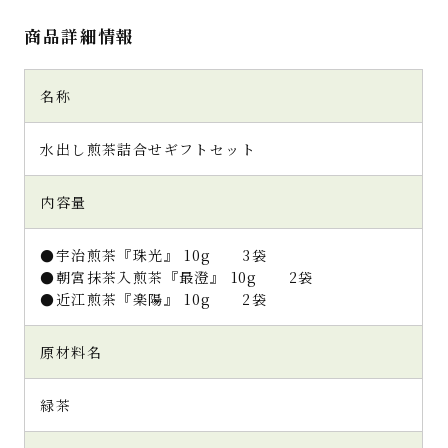
商品詳細情報
名称
水出し煎茶詰合せギフトセット
内容量
●宇治煎茶『珠光』 10g 3袋
●朝宮抹茶入煎茶『最澄』 10g 2袋
●近江煎茶『楽陽』 10g 2袋
原材料名
緑茶