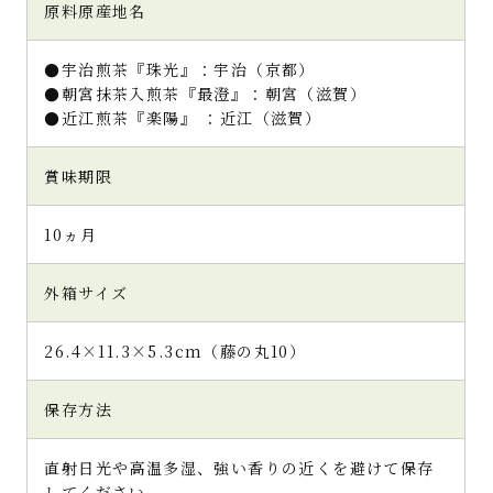
原料原産地名
●宇治煎茶『珠光』：宇治（京都）
●朝宮抹茶入煎茶『最澄』：朝宮（滋賀）
●近江煎茶『楽陽』 ：近江（滋賀）
賞味期限
10ヵ月
外箱サイズ
26.4×11.3×5.3cm（藤の丸10）
保存方法
直射日光や高温多湿、強い香りの近くを避けて保存
してください。