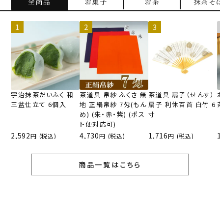
全商品
お菓子
お茶
抹茶そ
宇治抹茶だいふく 和
茶道具 帛紗 ふくさ 無
茶道具 扇子（せんす）
三盆仕立て 6個入
地 正絹帛紗 7匁(もん
扇子 利休百首 白竹 6
め) (朱・赤・紫) (ポス
寸
ト便対応可)
2,592
4,730
1,716
(税込)
(税込)
(税込)
商品一覧はこちら