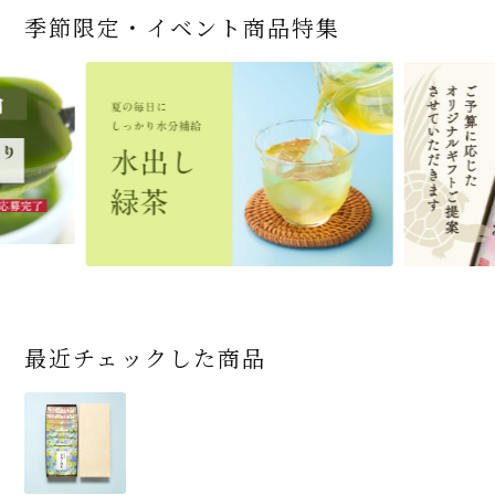
季節限定・イベント商品特集
宇治抹茶だいふく 和
緑茶ティーパック（セ
宇治抹茶そば3袋・そ
老舗茶舗の宇治抹茶
茶道具 帛紗 ふくさ 無
お茶屋の京都 宇治抹
ありがとう メッセージ
宇治抹茶そば２袋・そ
宇治抹茶焼き菓子詰
茶道具 扇子（せんす）
近江米と日本酒の「み
【季節限定】水出し緑
【送料込み】宇治抹茶
老舗茶舗のひやひやス
茶道具 抹茶茶碗（まっ
三盆仕立て 6個入
ンパックシリーズ） 5g
ばつゆ6袋（6人前）セ
かすていらと宇治冠煎
地 正絹帛紗 7匁(もん
茶サンド 3個入
付き緑茶ティーバッグ
ばつゆ４袋（４人前）
合せ 12個入
扇子 利休百首 白竹 6
ずかがみ」パウンドケ
茶詰合せ 気軽に愉し
そば160ｇ×2袋（4人
イーツセット 3種6個
ちゃちゃわん） 刷毛目
×50袋
ット 化粧箱（カート
茶の詰合せ
め) (朱・赤・紫) (ポス
4g×2包
竹かごセット
～抹茶づくし～
寸
ーキ（カット）-単品-
むセット
前）＋特撰そばつゆ4
茶碗 前田 瑞雲
ン/ギフトボックス）
ト便対応可)
個（ポスト便）
2,592
4,112
1,743
4,511
540
3,356
(税込)
(税込)
(税込)
(税込)
(税込)
(税込)
864
3,032
4,730
410
2,278
1,716
1,420
2,028
4,290
(税込)
(税込)
(税込)
(税込)
(税込)
(税込)
(税込)
(税込)
(税込)
商品一覧はこちら
商品一覧はこちら
商品一覧はこちら
商品一覧はこちら
商品一覧はこちら
最近チェックした商品