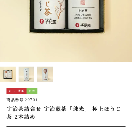
のし・掛紙
包装
商品番号
29701
宇治茶詰合せ 宇治煎茶「珠光」 極上ほうじ
茶 2本詰め