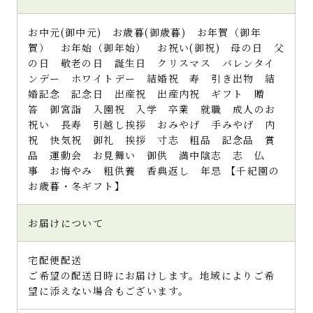
お中元(御中元) お歳暮(御歳暮) お年賀（御年
賀） お年始（御年始） お祝い(御祝) 母の日 父
の日 敬老の日 誕生日 クリスマス バレンタイ
ンデー ホワイトデー 結婚祝 寿 引き出物 結
婚記念 記念日 出産祝 出産内祝 ギフト 贈
答 御宮詣 入園祝 入学 卒業 就職 成人のお
祝い 長寿 引越し挨拶 おみやげ 手みやげ 内
祝 快気祝 御礼 挨拶 寸志 粗品 記念品 賞
品 運動会 お見舞い 御供 満中陰志 志 仏
事 お悔やみ 粗供養 香典返し 年忌 【千紀園の
お歳暮・冬ギフト】
お届けについて
宅配便配送
ご希望の配送日時にお届けします。地域によりご希
望に添えない場合もございます。