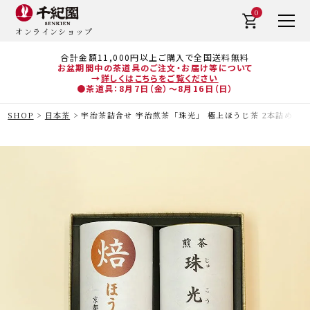
0
オンラインショップ
合計金額11,000円以上ご購入で全国送料無料
お盆期間中の茶道具のご注文・お届け等について
→
詳しくはこちらをご覧ください
●茶道具：8月7日（金）～8月16日（日）
SHOP
日本茶
宇治茶詰合せ 宇治煎茶「珠光」 極上ほうじ茶 2本詰め