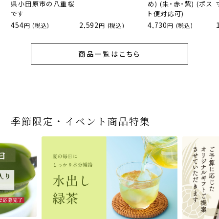
県小田原市の八重桜
め) (朱・赤・紫) (ポス
です
ト便対応可)
454
2,592
4,730
(税込)
(税込)
(税込)
商品一覧はこちら
季節限定・イベント商品特集
宇治抹茶だいふく 和
桜茶（さくら茶）28ｇ
宇治抹茶そば3袋・そ
老舗茶舗の宇治抹茶
茶道具 帛紗 ふくさ 無
お茶屋の京都 宇治抹
『釜炒りむぎ茶』 10g
【送料込み】宇治抹茶
宇治抹茶焼き菓子詰
茶道具 扇子（せんす）
宇治抹茶 濃チーズケ
緑茶ティーパック（セ
宇治抹茶そば２袋・そ
老舗茶舗のひやひやス
おとなのお稽古セット
三盆仕立て 6個入
（7人前後） ＊神奈川
ばつゆ6袋（6人前）セ
かすていらと宇治冠煎
地 正絹帛紗 7匁(もん
茶サンド 3個入
×51p
そば160ｇ×2袋（4人
合せ 12個入
扇子 利休百首 白竹 6
ーキ 『抹茶まる』 1セ
ンパックシリーズ） 5g
ばつゆ４袋（４人前）
イーツセット 3種6個
女子用 裏千家 茶道具
県小田原市の八重桜
ット 化粧箱（カート
茶の詰合せ
め) (朱・赤・紫) (ポス
前）＋特撰そばつゆ4
～抹茶づくし～
寸
ット6個入
×50袋
竹かごセット
です
ン/ギフトボックス）
ト便対応可)
個（ポスト便）
2,592
1,743
3,240
(税込)
(税込)
(税込)
454
3,032
4,112
4,730
324
2,028
4,511
1,716
864
2,278
3,356
16,500
(税込)
(税込)
(税込)
(税込)
(税込)
(税込)
(税込)
(税込)
(税込)
(税込)
(税込)
(税込)
商品一覧はこちら
商品一覧はこちら
商品一覧はこちら
商品一覧はこちら
商品一覧はこちら