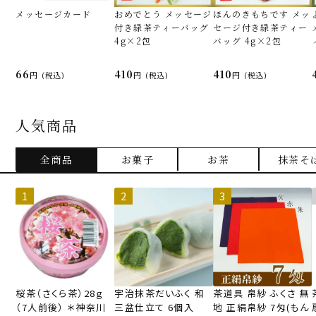
メッセージカード
おめでとう メッセージ
ほんのきもちです メッ
付き緑茶ティーバッグ
セージ付き緑茶ティー
4g×2包
バッグ 4g×2包
66
410
410
(税込)
(税込)
(税込)
人気商品
全商品
お菓子
お茶
抹茶そ
桜茶（さくら茶）28ｇ
宇治抹茶だいふく 和
茶道具 帛紗 ふくさ 無
（7人前後） ＊神奈川
三盆仕立て 6個入
地 正絹帛紗 7匁(もん