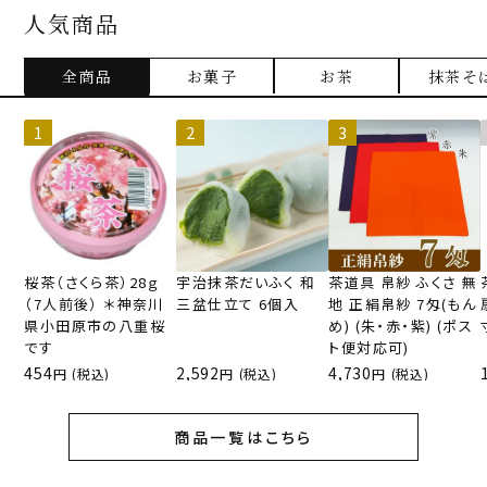
人気商品
全商品
お菓子
お茶
抹茶そ
桜茶（さくら茶）28ｇ
宇治抹茶だいふく 和
茶道具 帛紗 ふくさ 無
（7人前後） ＊神奈川
三盆仕立て 6個入
地 正絹帛紗 7匁(もん
県小田原市の八重桜
め) (朱・赤・紫) (ポス
です
ト便対応可)
454
2,592
4,730
(税込)
(税込)
(税込)
商品一覧はこちら