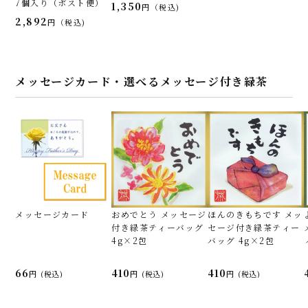
7個入り（ポスト便）
1,350
税込
2,892
税込
メッセージカード・選べるメッセージ付き緑茶
メッセージカード
おめでとう メッセージ
ほんのきもちです メッ
付き緑茶ティーバッグ
セージ付き緑茶ティー
4g×2包
バッグ 4g×2包
66
410
410
(税込)
(税込)
(税込)