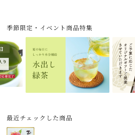
季節限定・イベント商品特集
宇治抹茶だいふく 和
桜茶（さくら茶）28ｇ
宇治抹茶そば3袋・そ
老舗茶舗の宇治抹茶
茶道具 帛紗 ふくさ 無
お茶屋の京都 宇治抹
『釜炒りむぎ茶』 10g
【送料込み】宇治抹茶
宇治抹茶焼き菓子詰
茶道具 扇子（せんす）
宇治抹茶 濃チーズケ
緑茶ティーパック（セ
宇治抹茶そば２袋・そ
老舗茶舗のひやひやス
おとなのお稽古セット
三盆仕立て 6個入
（7人前後） ＊神奈川
ばつゆ6袋（6人前）セ
かすていらと宇治冠煎
地 正絹帛紗 7匁(もん
茶サンド 3個入
×51p
そば160ｇ×2袋（4人
合せ 12個入
扇子 利休百首 白竹 6
ーキ 『抹茶まる』 1セ
ンパックシリーズ） 5g
ばつゆ４袋（４人前）
イーツセット 3種6個
女子用 裏千家 茶道具
県小田原市の八重桜
ット 化粧箱（カート
茶の詰合せ
め) (朱・赤・紫) (ポス
前）＋特撰そばつゆ4
～抹茶づくし～
寸
ット6個入
×50袋
竹かごセット
です
ン/ギフトボックス）
ト便対応可)
個（ポスト便）
2,592
1,743
3,240
(税込)
(税込)
(税込)
454
3,032
4,112
4,730
324
2,028
4,511
1,716
864
2,278
3,356
16,500
(税込)
(税込)
(税込)
(税込)
(税込)
(税込)
(税込)
(税込)
(税込)
(税込)
(税込)
(税込)
商品一覧はこちら
商品一覧はこちら
商品一覧はこちら
商品一覧はこちら
商品一覧はこちら
最近チェックした商品