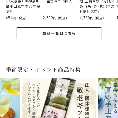
（7人前後） ＊神奈川
三盆仕立て 6個入
地 正絹帛紗 7匁(もん
県小田原市の八重桜
め) (朱・赤・紫) (ポス
です
ト便対応可)
454
2,592
4,730
(税込)
(税込)
(税込)
商品一覧はこちら
季節限定・イベント商品特集
宇治抹茶だいふく 和
桜茶（さくら茶）28ｇ
宇治抹茶そば3袋・そ
老舗茶舗の宇治抹茶
茶道具 帛紗 ふくさ 無
お茶屋の京都 宇治抹
『釜炒りむぎ茶』 10g
【送料込み】宇治抹茶
宇治抹茶焼き菓子詰
茶道具 扇子（せんす）
宇治抹茶 濃チーズケ
緑茶ティーパック（セ
宇治抹茶そば２袋・そ
老舗茶舗のひやひやス
おとなのお稽古セット
三盆仕立て 6個入
（7人前後） ＊神奈川
ばつゆ6袋（6人前）セ
かすていらと宇治冠煎
地 正絹帛紗 7匁(もん
茶サンド 3個入
×51p
そば160ｇ×2袋（4人
合せ 12個入
扇子 利休百首 白竹 6
ーキ 『抹茶まる』 1セ
ンパックシリーズ） 5g
ばつゆ４袋（４人前）
イーツセット 3種6個
女子用 裏千家 茶道具
県小田原市の八重桜
ット 化粧箱（カート
茶の詰合せ
め) (朱・赤・紫) (ポス
前）＋特撰そばつゆ4
～抹茶づくし～
寸
ット6個入
×50袋
竹かごセット
です
ン/ギフトボックス）
ト便対応可)
個（ポスト便）
2,592
1,743
3,240
(税込)
(税込)
(税込)
454
3,032
4,112
4,730
324
2,028
4,511
1,716
864
2,278
3,356
16,500
(税込)
(税込)
(税込)
(税込)
(税込)
(税込)
(税込)
(税込)
(税込)
(税込)
(税込)
(税込)
商品一覧はこちら
商品一覧はこちら
商品一覧はこちら
商品一覧はこちら
商品一覧はこちら