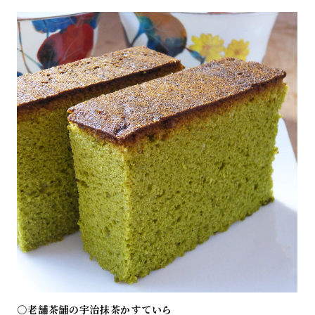
○老舗茶舗の宇治抹茶かすていら