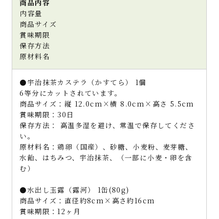
商品内容
内容量
商品サイズ
賞味期限
保存方法
原材料名
●宇治抹茶カステラ（かすてら） 1個
6等分にカットされています。
商品サイズ：縦 12.0cm×横 8.0cm×高さ 5.5cm
賞味期限：30日
保存方法： 高温多湿を避け、常温で保存してくださ
い。
原材料名：鶏卵（国産）、砂糖、小麦粉、麦芽糖、
水飴、はちみつ、宇治抹茶、（一部に小麦・卵を含
む）
●水出し玉露（露河） 1缶(80g)
商品サイズ：直径約8cm×高さ約16cm
賞味期限：12ヶ月