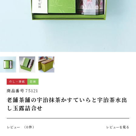
のし・掛紙
包装
商品番号
75121
老舗茶舗の宇治抹茶かすていらと宇治茶水出
し玉露詰合せ
レビュー
（0件）
レビューを見る