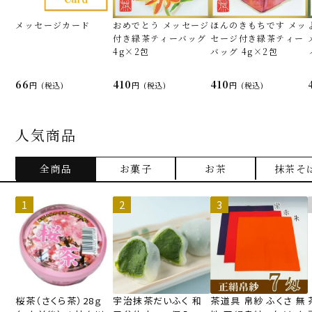
メッセージカード
おめでとう メッセージ
ほんのきもちです メッ
付き緑茶ティーバッグ
セージ付き緑茶ティー
4g×2包
バッグ 4g×2包
66
410
410
(税込)
(税込)
(税込)
人気商品
全商品
お菓子
お茶
抹茶そ
桜茶（さくら茶）28ｇ
宇治抹茶だいふく 和
茶道具 帛紗 ふくさ 無