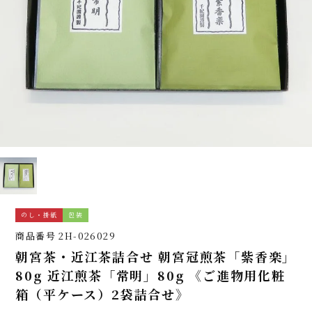
のし・掛紙
包装
商品番号
2H-026029
朝宮茶・近江茶詰合せ 朝宮冠煎茶「紫香楽」
80g 近江煎茶「常明」80g 《ご進物用化粧
箱（平ケース）2袋詰合せ》