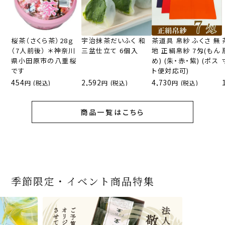
桜茶（さくら茶）28ｇ
宇治抹茶だいふく 和
茶道具 帛紗 ふくさ 無
（7人前後） ＊神奈川
三盆仕立て 6個入
地 正絹帛紗 7匁(もん
県小田原市の八重桜
め) (朱・赤・紫) (ポス
です
ト便対応可)
454
2,592
4,730
(税込)
(税込)
(税込)
商品一覧はこちら
季節限定・イベント商品特集
宇治抹茶だいふく 和
桜茶（さくら茶）28ｇ
宇治抹茶そば3袋・そ
老舗茶舗の宇治抹茶
茶道具 帛紗 ふくさ 無
お茶屋の京都 宇治抹
『釜炒りむぎ茶』 10g
【送料込み】宇治抹茶
宇治抹茶焼き菓子詰
茶道具 扇子（せんす）
宇治抹茶 濃チーズケ
緑茶ティーパック（セ
宇治抹茶そば２袋・そ
老舗茶舗のひやひやス
おとなのお稽古セット
三盆仕立て 6個入
（7人前後） ＊神奈川
ばつゆ6袋（6人前）セ
かすていらと宇治冠煎
地 正絹帛紗 7匁(もん
茶サンド 3個入
×51p
そば160ｇ×2袋（4人
合せ 12個入
扇子 利休百首 白竹 6
ーキ 『抹茶まる』 1セ
ンパックシリーズ） 5g
ばつゆ４袋（４人前）
イーツセット 3種6個
女子用 裏千家 茶道具
県小田原市の八重桜
ット 化粧箱（カート
茶の詰合せ
め) (朱・赤・紫) (ポス
前）＋特撰そばつゆ4
～抹茶づくし～
寸
ット6個入
×50袋
竹かごセット