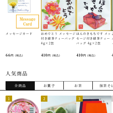
メッセージカード
おめでとう メッセージ
ほんのきもちです メッ
付き緑茶ティーバッグ
セージ付き緑茶ティー
4g×2包
バッグ 4g×2包
66
410
410
(税込)
(税込)
(税込)
人気商品
全商品
お菓子
お茶
抹茶そ