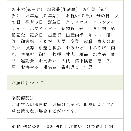
お中元(御中元) お歳暮(御歳暮) お年賀（御年
賀） お年始（御年始） お祝い(御祝) 母の日 父
の日 敬老の日 誕生日 クリスマス バレンタイ
ンデー ホワイトデー 結婚祝 寿 引き出物 結
婚記念 記念日 出産祝 出産内祝 ギフト 贈
答 御宮詣 入園祝 入学 卒業 就職 成人のお
祝い 長寿 引越し挨拶 おみやげ 手みやげ 内
祝 快気祝 御礼 挨拶 寸志 粗品 記念品 賞
品 運動会 お見舞い 御供 満中陰志 志 仏
事 お悔やみ 粗供養 香典返し 年忌
お届けについて
宅配便配送
ご希望の配送日時にお届けします。地域によりご希
望に添えない場合もございます。
※1配送につき11,000円以上お買い上げで送料無料