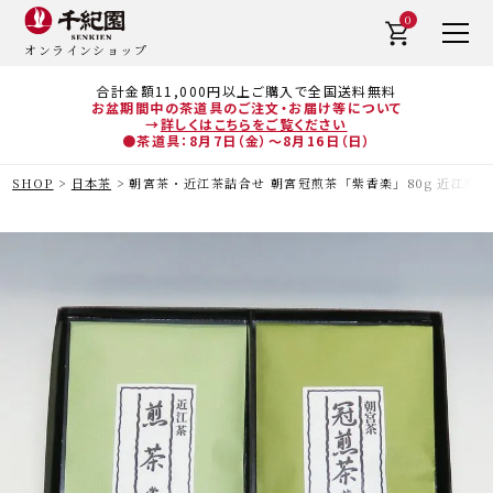
0
オンラインショップ
合計金額11,000円以上ご購入で全国送料無料
お盆期間中の茶道具のご注文・お届け等について
→
詳しくはこちらをご覧ください
●茶道具：8月7日（金）～8月16日（日）
SHOP
日本茶
朝宮茶・近江茶詰合せ 朝宮冠煎茶「紫香楽」80g 近江煎茶