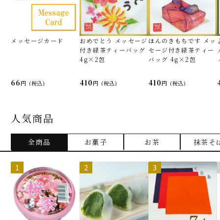
メッセージカード
おめでとう メッセージ
ほんのきもちです メッ
付き緑茶ティーバッグ
セージ付き緑茶ティー
4g×2包
バッグ 4g×2包
66
410
410
(税込)
(税込)
(税込)
人気商品
全商品
お菓子
お茶
抹茶そ