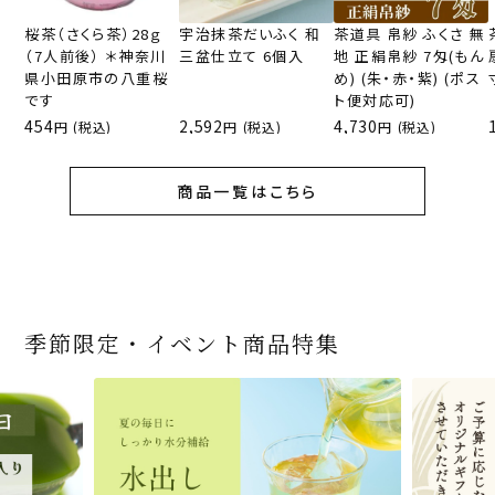
桜茶（さくら茶）28ｇ
宇治抹茶だいふく 和
茶道具 帛紗 ふくさ 無
（7人前後） ＊神奈川
三盆仕立て 6個入
地 正絹帛紗 7匁(もん
県小田原市の八重桜
め) (朱・赤・紫) (ポス
です
ト便対応可)
454
2,592
4,730
(税込)
(税込)
(税込)
商品一覧はこちら
季節限定・イベント商品特集
宇治抹茶だいふく 和
桜茶（さくら茶）28ｇ
宇治抹茶そば3袋・そ
老舗茶舗の宇治抹茶
茶道具 帛紗 ふくさ 無
お茶屋の京都 宇治抹
『釜炒りむぎ茶』 10g
【送料込み】宇治抹茶
宇治抹茶焼き菓子詰
茶道具 扇子（せんす）
宇治抹茶 濃チーズケ
緑茶ティーパック（セ
宇治抹茶そば２袋・そ
老舗茶舗のひやひやス
おとなのお稽古セット
三盆仕立て 6個入
（7人前後） ＊神奈川
ばつゆ6袋（6人前）セ
かすていらと宇治冠煎
地 正絹帛紗 7匁(もん
茶サンド 3個入
×51p
そば160ｇ×2袋（4人
合せ 12個入
扇子 利休百首 白竹 6
ーキ 『抹茶まる』 1セ
ンパックシリーズ） 5g
ばつゆ４袋（４人前）
イーツセット 3種6個
女子用 裏千家 茶道具
県小田原市の八重桜
ット 化粧箱（カート
茶の詰合せ
め) (朱・赤・紫) (ポス
前）＋特撰そばつゆ4
～抹茶づくし～
寸
ット6個入
×50袋
竹かごセット
です
ン/ギフトボックス）
ト便対応可)
個（ポスト便）
2,592
1,743
3,240
(税込)
(税込)
(税込)
454
3,032
4,112
4,730
324
2,028
4,511
1,716
864
2,278
3,356
16,500
(税込)
(税込)
(税込)
(税込)
(税込)
(税込)
(税込)
(税込)
(税込)
(税込)
(税込)
(税込)