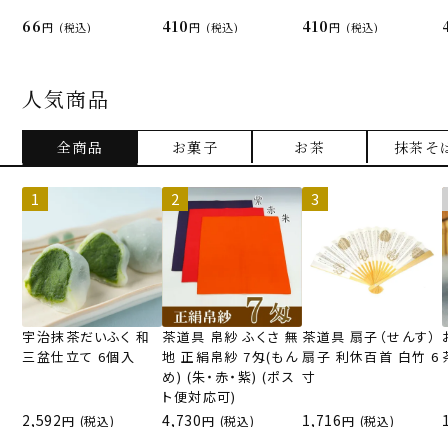
66
410
410
(税込)
(税込)
(税込)
人気商品
全商品
お菓子
お茶
抹茶そ
宇治抹茶だいふく 和
茶道具 帛紗 ふくさ 無
茶道具 扇子（せんす）
三盆仕立て 6個入
地 正絹帛紗 7匁(もん
扇子 利休百首 白竹 6
め) (朱・赤・紫) (ポス
寸
ト便対応可)
2,592
4,730
1,716
(税込)
(税込)
(税込)