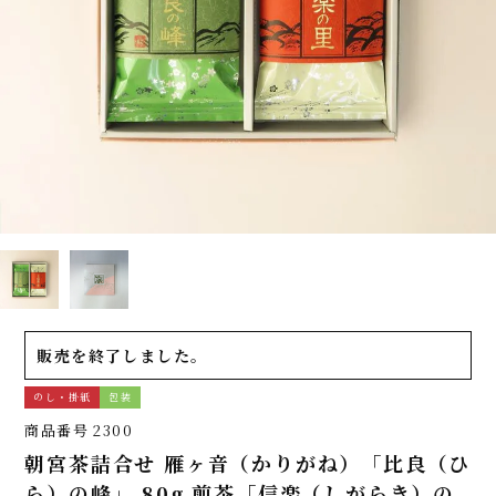
販売を終了しました。
のし・掛紙
包装
商品番号
2300
朝宮茶詰合せ 雁ヶ音（かりがね）「比良（ひ
ら）の峰」 80g 煎茶「信楽（しがらき）の