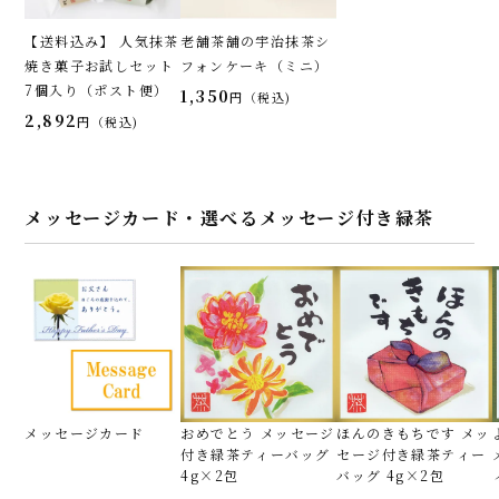
【送料込み】 人気抹茶
老舗茶舗の宇治抹茶シ
焼き菓子お試しセット
フォンケーキ（ミニ）
7個入り（ポスト便）
1,350
税込
2,892
税込
メッセージカード・選べるメッセージ付き緑茶
メッセージカード
おめでとう メッセージ
ほんのきもちです メッ
付き緑茶ティーバッグ
セージ付き緑茶ティー
4g×2包
バッグ 4g×2包