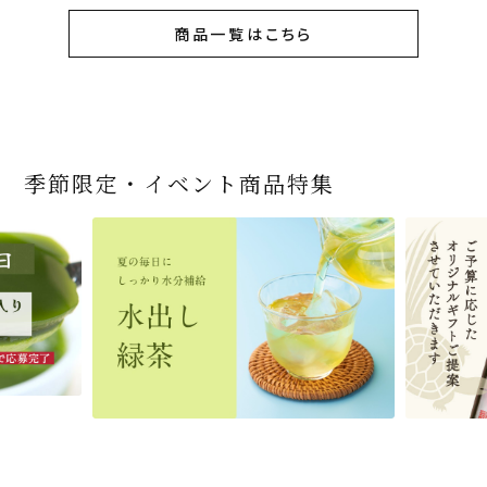
商品一覧はこちら
季節限定・イベント商品特集
宇治抹茶だいふく 和
緑茶ティーパック（セ
宇治抹茶そば3袋・そ
老舗茶舗の宇治抹茶
茶道具 帛紗 ふくさ 無
お茶屋の京都 宇治抹
ありがとう メッセージ
宇治抹茶そば２袋・そ
宇治抹茶焼き菓子詰
茶道具 扇子（せんす）
近江米と日本酒の「み
【季節限定】水出し緑
【送料込み】宇治抹茶
老舗茶舗のひやひやス
おとなのお稽古セット
三盆仕立て 6個入
ンパックシリーズ） 5g
ばつゆ6袋（6人前）セ
かすていらと宇治冠煎
地 正絹帛紗 7匁(もん
茶サンド 3個入
付き緑茶ティーバッグ
ばつゆ４袋（４人前）
合せ 12個入
扇子 利休百首 白竹 6
ずかがみ」パウンドケ
茶詰合せ 気軽に愉し
そば160ｇ×2袋（4人
イーツセット 3種6個
女子用 裏千家 茶道具
×50袋
ット 化粧箱（カート
茶の詰合せ
め) (朱・赤・紫) (ポス
4g×2包
竹かごセット
～抹茶づくし～
寸
ーキ（カット）-単品-
むセット
前）＋特撰そばつゆ4
ン/ギフトボックス）
ト便対応可)
個（ポスト便）
2,592
4,112
1,743
4,511
540
3,356
(税込)
(税込)
(税込)
(税込)
(税込)
(税込)
864
3,032
4,730
410
2,278
1,716
1,420
2,028
16,500
(税込)
(税込)
(税込)
(税込)
(税込)
(税込)
(税込)
(税込)
(税込)
商品一覧はこちら
商品一覧はこちら
商品一覧はこちら
商品一覧はこちら
商品一覧はこちら