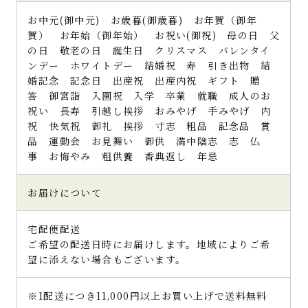
お中元(御中元) お歳暮(御歳暮) お年賀（御年
賀） お年始（御年始） お祝い(御祝) 母の日 父
の日 敬老の日 誕生日 クリスマス バレンタイ
ンデー ホワイトデー 結婚祝 寿 引き出物 結
婚記念 記念日 出産祝 出産内祝 ギフト 贈
答 御宮詣 入園祝 入学 卒業 就職 成人のお
祝い 長寿 引越し挨拶 おみやげ 手みやげ 内
祝 快気祝 御礼 挨拶 寸志 粗品 記念品 賞
品 運動会 お見舞い 御供 満中陰志 志 仏
事 お悔やみ 粗供養 香典返し 年忌
お届けについて
宅配便配送
ご希望の配送日時にお届けします。地域によりご希
望に添えない場合もございます。
※1配送につき11,000円以上お買い上げで送料無料