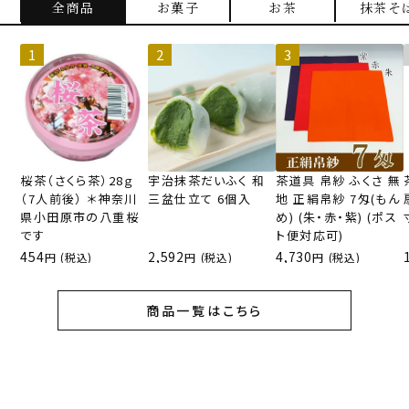
全商品
お菓子
お茶
抹茶そ
桜茶（さくら茶）28ｇ
宇治抹茶だいふく 和
茶道具 帛紗 ふくさ 無
（7人前後） ＊神奈川
三盆仕立て 6個入
地 正絹帛紗 7匁(もん
県小田原市の八重桜
め) (朱・赤・紫) (ポス
です
ト便対応可)
454
2,592
4,730
(税込)
(税込)
(税込)
商品一覧はこちら