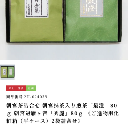
のし・掛紙
包装
商品番号
2H-024039
朝宮茶詰合せ 朝宮抹茶入り煎茶「最澄」80
ｇ 朝宮冠雁ヶ音「秀麗」80ｇ 《ご進物用化
粧箱（平ケース）2袋詰合せ》