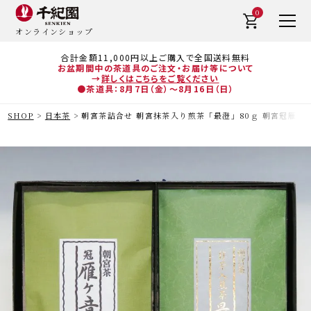
0
オンラインショップ
合計金額11,000円以上ご購入で全国送料無料
お盆期間中の茶道具のご注文・お届け等について
→
詳しくはこちらをご覧ください
●茶道具：8月7日（金）～8月16日（日）
SHOP
日本茶
朝宮茶詰合せ 朝宮抹茶入り煎茶「最澄」80ｇ 朝宮冠雁ヶ