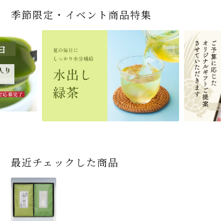
季節限定・イベント商品特集
宇治抹茶だいふく 和
桜茶（さくら茶）28ｇ
宇治抹茶そば3袋・そ
老舗茶舗の宇治抹茶
茶道具 帛紗 ふくさ 無
お茶屋の京都 宇治抹
『釜炒りむぎ茶』 10g
【送料込み】宇治抹茶
宇治抹茶焼き菓子詰
茶道具 扇子（せんす）
宇治抹茶 濃チーズケ
緑茶ティーパック（セ
宇治抹茶そば２袋・そ
老舗茶舗のひやひやス
おとなのお稽古セット
三盆仕立て 6個入
（7人前後） ＊神奈川
ばつゆ6袋（6人前）セ
かすていらと宇治冠煎
地 正絹帛紗 7匁(もん
茶サンド 3個入
×51p
そば160ｇ×2袋（4人
合せ 12個入
扇子 利休百首 白竹 6
ーキ 『抹茶まる』 1セ
ンパックシリーズ） 5g
ばつゆ４袋（４人前）
イーツセット 3種6個
女子用 裏千家 茶道具
県小田原市の八重桜
ット 化粧箱（カート
茶の詰合せ
め) (朱・赤・紫) (ポス
前）＋特撰そばつゆ4
～抹茶づくし～
寸
ット6個入
×50袋
竹かごセット
です
ン/ギフトボックス）
ト便対応可)
個（ポスト便）
2,592
1,743
3,240
(税込)
(税込)
(税込)
454
3,032
4,112
4,730
324
2,028
4,511
1,716
864
2,278
3,356
16,500
(税込)
(税込)
(税込)
(税込)
(税込)
(税込)
(税込)
(税込)
(税込)
(税込)
(税込)
(税込)
商品一覧はこちら
商品一覧はこちら
商品一覧はこちら
商品一覧はこちら
商品一覧はこちら
最近チェックした商品