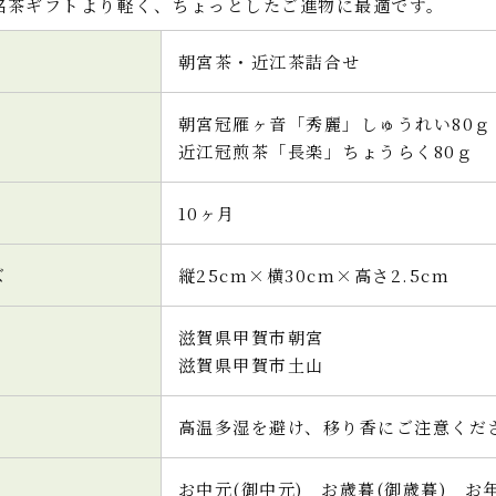
銘茶ギフトより軽く、ちょっとしたご進物に最適です。
朝宮茶・近江茶詰合せ
朝宮冠雁ヶ音「秀麗」しゅうれい80ｇ
近江冠煎茶「長楽」ちょうらく80ｇ
10ヶ月
ズ
縦25cm×横30cm×高さ2.5cm
滋賀県甲賀市朝宮
滋賀県甲賀市土山
高温多湿を避け、移り香にご注意くだ
お中元(御中元) お歳暮(御歳暮) 