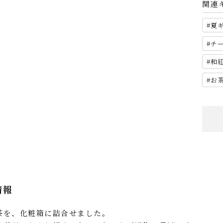
関連
夏
チ
和
お
情報
茶を、化粧箱に詰合せました。