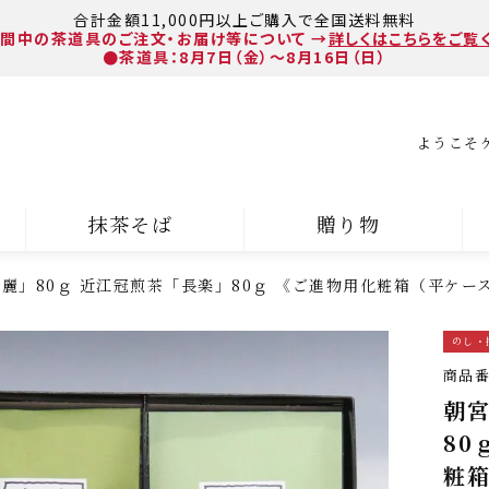
合計金額11,000円以上ご購入で全国送料無料
間中の茶道具のご注文・お届け等について
→
詳しくはこちらをご覧
●茶道具：8月7日（金）～8月16日（日）
ようこそ
抹茶そば
贈り物
麗」80ｇ 近江冠煎茶「長楽」80ｇ 《ご進物用化粧箱（平ケー
のし・
商品
朝
80
粧