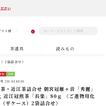
ください
ゲスト様
0
茶道具
読みもの
ス）2袋詰合せ》
掛紙
包装
番号
2H-024030
宮茶・近江茶詰合せ 朝宮冠雁ヶ音「秀麗」
ｇ 近江冠煎茶「長楽」80ｇ 《ご進物用化
箱（平ケース）2袋詰合せ》