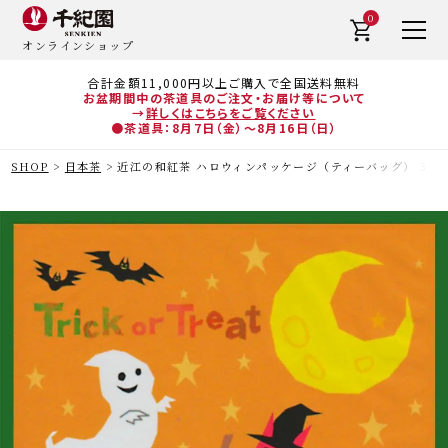
0
オンラインショップ
合計金額11,000円以上ご購入で全国送料無料
お盆期間中の茶道具のご注文・お届け等について
→
詳しくはこちらをご覧ください
●茶道具：8月7日（金）～8月16日（日）
SHOP
日本茶
近江の和紅茶 ハロウィンパッケージ（ティーバッグ） 3g×