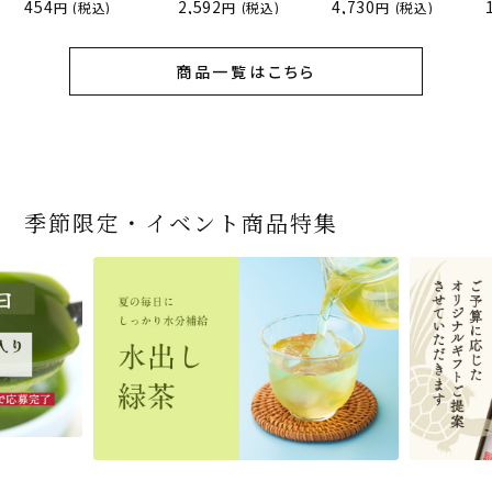
454
2,592
4,730
(税込)
(税込)
(税込)
商品一覧はこちら
季節限定・イベント商品特集
宇治抹茶だいふく 和
桜茶（さくら茶）28ｇ
宇治抹茶そば3袋・そ
老舗茶舗の宇治抹茶
茶道具 帛紗 ふくさ 無
お茶屋の京都 宇治抹
『釜炒りむぎ茶』 10g
【送料込み】宇治抹茶
宇治抹茶焼き菓子詰
茶道具 扇子（せんす）
宇治抹茶 濃チーズケ
緑茶ティーパック（セ
宇治抹茶そば２袋・そ
老舗茶舗のひやひやス
おとなのお稽古セット
三盆仕立て 6個入
（7人前後） ＊神奈川
ばつゆ6袋（6人前）セ
かすていらと宇治冠煎
地 正絹帛紗 7匁(もん
茶サンド 3個入
×51p
そば160ｇ×2袋（4人
合せ 12個入
扇子 利休百首 白竹 6
ーキ 『抹茶まる』 1セ
ンパックシリーズ） 5g
ばつゆ４袋（４人前）
イーツセット 3種6個
女子用 裏千家 茶道具
県小田原市の八重桜
ット 化粧箱（カート
茶の詰合せ
め) (朱・赤・紫) (ポス
前）＋特撰そばつゆ4
～抹茶づくし～
寸
ット6個入
×50袋
竹かごセット
です
ン/ギフトボックス）
ト便対応可)
個（ポスト便）
2,592
1,743
3,240
(税込)
(税込)
(税込)
454
3,032
4,112
4,730
324
2,028
4,511
1,716
864
2,278
3,356
16,500
(税込)
(税込)
(税込)
(税込)
(税込)
(税込)
(税込)
(税込)
(税込)
(税込)
(税込)
(税込)
商品一覧はこちら
商品一覧はこちら
商品一覧はこちら
商品一覧はこちら
商品一覧はこちら