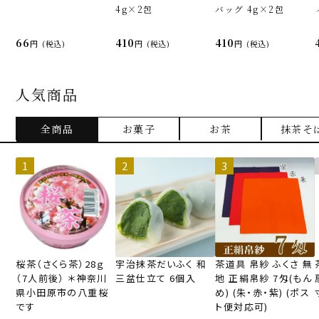
4g×2包
バッグ 4g×2包
66
410
410
(税込)
(税込)
(税込)
人気商品
全商品
お菓子
お茶
抹茶そ
桜茶（さくら茶）28ｇ
宇治抹茶だいふく 和
茶道具 帛紗 ふくさ 無
（7人前後） ＊神奈川
三盆仕立て 6個入
地 正絹帛紗 7匁(もん
県小田原市の八重桜
め) (朱・赤・紫) (ポス
です
ト便対応可)