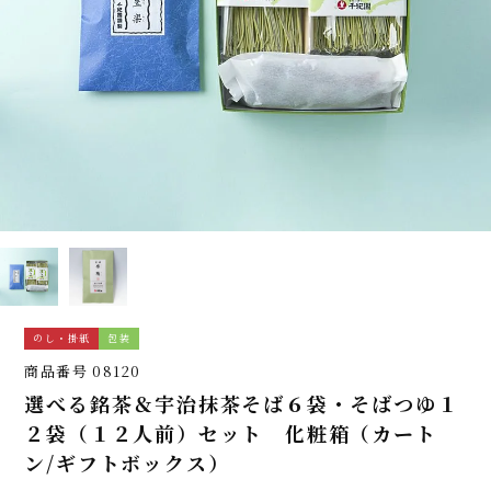
のし・掛紙
包装
商品番号
08120
選べる銘茶＆宇治抹茶そば６袋・そばつゆ１
２袋（１２人前）セット 化粧箱（カート
ン/ギフトボックス）