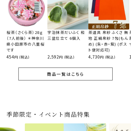
桜茶（さくら茶）28ｇ
宇治抹茶だいふく 和
茶道具 帛紗 ふくさ 無
（7人前後） ＊神奈川
三盆仕立て 6個入
地 正絹帛紗 7匁(もん
県小田原市の八重桜
め) (朱・赤・紫) (ポス
です
ト便対応可)
454
2,592
4,730
(税込)
(税込)
(税込)
商品一覧はこちら
季節限定・イベント商品特集
宇治抹茶だいふく 和
桜茶（さくら茶）28ｇ
宇治抹茶そば3袋・そ
老舗茶舗の宇治抹茶
茶道具 帛紗 ふくさ 無
お茶屋の京都 宇治抹
『釜炒りむぎ茶』 10g
【送料込み】宇治抹茶
宇治抹茶焼き菓子詰
茶道具 扇子（せんす）
宇治抹茶 濃チーズケ
緑茶ティーパック（セ
宇治抹茶そば２袋・そ
老舗茶舗のひやひやス
おとなのお稽古セット
三盆仕立て 6個入
（7人前後） ＊神奈川
ばつゆ6袋（6人前）セ
かすていらと宇治冠煎
地 正絹帛紗 7匁(もん
茶サンド 3個入
×51p
そば160ｇ×2袋（4人
合せ 12個入
扇子 利休百首 白竹 6
ーキ 『抹茶まる』 1セ
ンパックシリーズ） 5g
ばつゆ４袋（４人前）
イーツセット 3種6個
女子用 裏千家 茶道具