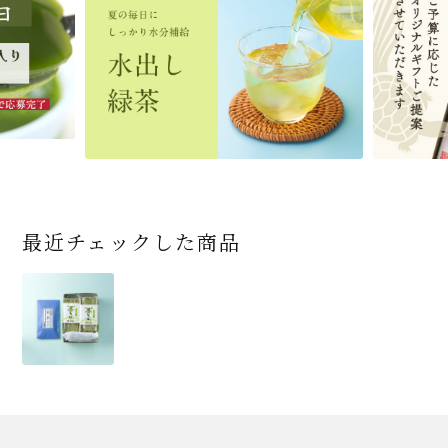
県小田原市の八重桜
ット 化粧箱（カート
茶の詰合せ
め) (朱・赤・紫) (ポス
前）＋特撰そばつゆ4
～抹茶づくし～
寸
ット6個入
×50袋
竹かごセット
です
ン/ギフトボックス）
ト便対応可)
個（ポスト便）
2,592
1,743
3,240
(税込)
(税込)
(税込)
454
3,032
4,112
4,730
324
2,028
4,511
1,716
864
2,278
3,356
16,500
(税込)
(税込)
(税込)
(税込)
(税込)
(税込)
(税込)
(税込)
(税込)
(税込)
(税込)
(税込)
商品一覧はこちら
商品一覧はこちら
商品一覧はこちら
商品一覧はこちら
商品一覧はこちら
最近チェックした商品