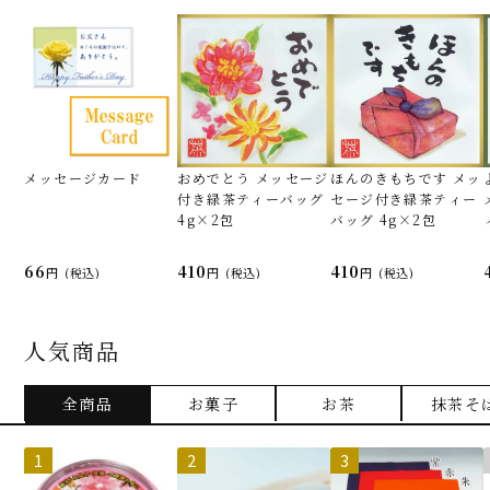
メッセージカード
おめでとう メッセージ
ほんのきもちです メッ
付き緑茶ティーバッグ
セージ付き緑茶ティー
4g×2包
バッグ 4g×2包
66
410
410
(税込)
(税込)
(税込)
人気商品
全商品
お菓子
お茶
抹茶そ