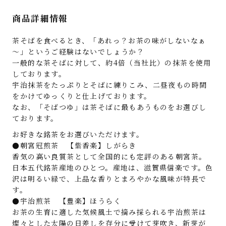
商品詳細情報
茶そばを食べるとき、「あれっ？お茶の味がしないなぁ
～」というご経験はないでしょうか？
一般的な茶そばに対して、約4倍（当社比）の抹茶を使用
しております。
宇治抹茶をたっぷりとそばに練りこみ、二昼夜もの時間
をかけてゆっくりと仕上げております。
なお、「そばつゆ」は茶そばに最もあうものをお選びし
ております。
お好きな銘茶をお選びいただけます。
●朝宮冠煎茶 【紫香楽】しがらき
香気の高い良質茶として全国的にも定評のある朝宮茶。
日本五代銘茶産地のひとつ。産地は、滋賀県信楽です。色
沢は明るい緑で、上品な香りとまろやかな風味が特長で
す。
●宇治煎茶 【豊楽】ほうらく
お茶の生育に適した気候風土で摘み採られる宇治煎茶は
燦々とした太陽の日差しを存分に受けて芽吹き、新芽が