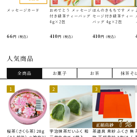
メッセージカード
おめでとう メッセージ
ほんのきもちです メッ
付き緑茶ティーバッグ
セージ付き緑茶ティー
4g×2包
バッグ 4g×2包
66
410
410
(税込)
(税込)
(税込)
人気商品
全商品
お菓子
お茶
抹茶そ
桜茶（さくら茶）28ｇ
宇治抹茶だいふく 和
茶道具 帛紗 ふくさ 無