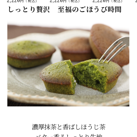
2,220
2,220
2,220
税込
税込
税込
しっとり贅沢 至福のごほうび時間
濃厚抹茶と香ばしほうじ茶
バター香るしっとり生地