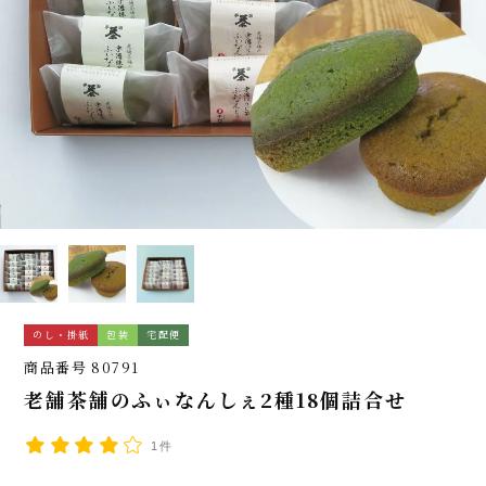
のし・掛紙
包装
宅配便
商品番号
80791
老舗茶舗のふぃなんしぇ2種18個詰合せ
1件