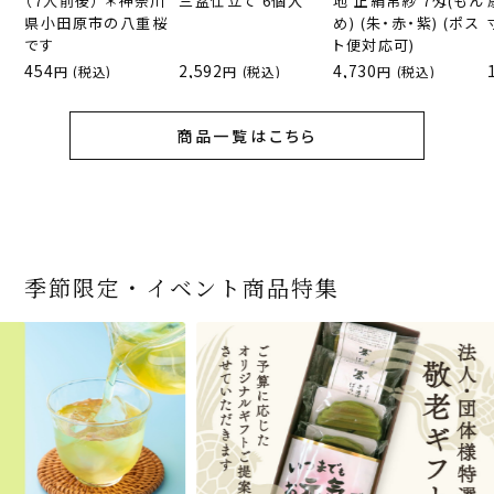
（7人前後） ＊神奈川
三盆仕立て 6個入
地 正絹帛紗 7匁(もん
県小田原市の八重桜
め) (朱・赤・紫) (ポス
です
ト便対応可)
454
2,592
4,730
(税込)
(税込)
(税込)
商品一覧はこちら
季節限定・イベント商品特集
宇治抹茶だいふく 和
桜茶（さくら茶）28ｇ
宇治抹茶そば3袋・そ
老舗茶舗の宇治抹茶
茶道具 帛紗 ふくさ 無
お茶屋の京都 宇治抹
『釜炒りむぎ茶』 10g
【送料込み】宇治抹茶
宇治抹茶焼き菓子詰
茶道具 扇子（せんす）
宇治抹茶 濃チーズケ
緑茶ティーパック（セ
宇治抹茶そば２袋・そ
老舗茶舗のひやひやス
おとなのお稽古セット
三盆仕立て 6個入
（7人前後） ＊神奈川
ばつゆ6袋（6人前）セ
かすていらと宇治冠煎
地 正絹帛紗 7匁(もん
茶サンド 3個入
×51p
そば160ｇ×2袋（4人
合せ 12個入
扇子 利休百首 白竹 6
ーキ 『抹茶まる』 1セ
ンパックシリーズ） 5g
ばつゆ４袋（４人前）
イーツセット 3種6個
女子用 裏千家 茶道具
県小田原市の八重桜
ット 化粧箱（カート
茶の詰合せ
め) (朱・赤・紫) (ポス
前）＋特撰そばつゆ4
～抹茶づくし～
寸
ット6個入
×50袋
竹かごセット
です
ン/ギフトボックス）
ト便対応可)
個（ポスト便）
2,592
1,743
3,240
(税込)
(税込)
(税込)
454
3,032
4,112
4,730
324
2,028
4,511
1,716
864
2,278
3,356
16,500
(税込)
(税込)
(税込)
(税込)
(税込)
(税込)
(税込)
(税込)
(税込)
(税込)
(税込)
(税込)
商品一覧はこちら
商品一覧はこちら
商品一覧はこちら
商品一覧はこちら
商品一覧はこちら