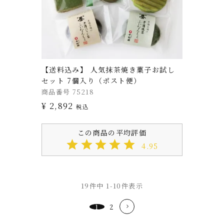
【送料込み】 人気抹茶焼き菓子お試し
セット 7個入り（ポスト便）
商品番号
75218
¥
2,892
税込
4.95
19
件中
1
-
10
件表示
1
2