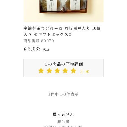
宇治抹茶まどれーぬ 丹波黒豆入り 10個
入り ≪ギフトボックス≫
商品番号
80070
¥
5,033
税込
5.00
3
件中
1
-
3
件表示
購入者
非公開