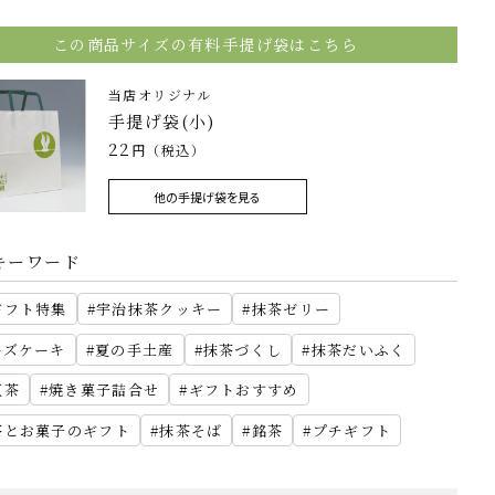
この商品サイズの有料手提げ袋はこちら
当店オリジナル
手提げ袋(小)
22
円（税込）
他の手提げ袋を見る
キーワード
ギフト特集
宇治抹茶クッキー
抹茶ゼリー
ーズケーキ
夏の手土産
抹茶づくし
抹茶だいふく
紅茶
焼き菓子詰合せ
ギフトおすすめ
茶とお菓子のギフト
抹茶そば
銘茶
プチギフト