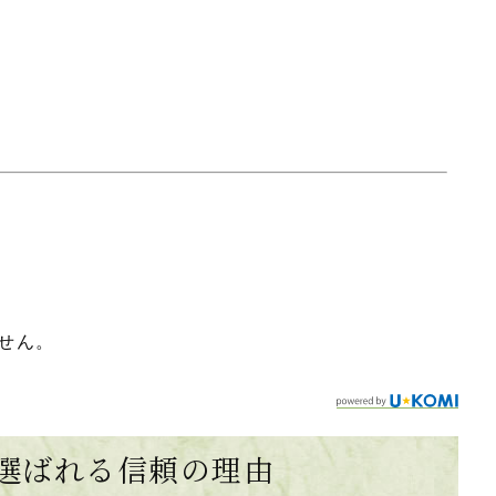
せん。
選ばれる
信頼の理由