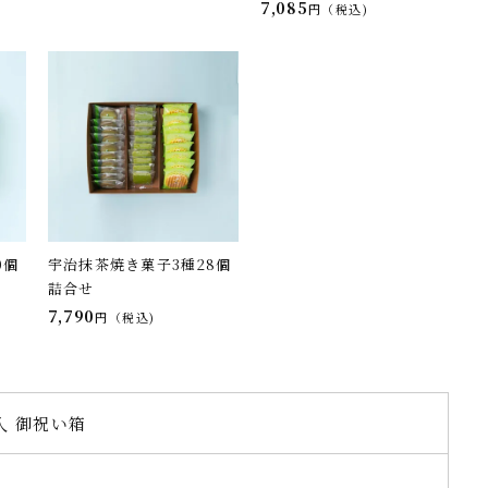
7,085
税込
0個
宇治抹茶焼き菓子3種28個
詰合せ
7,790
税込
入 御祝い箱