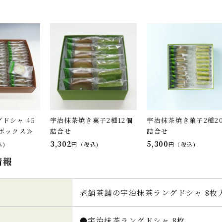
ドシャ 45
宇治抹茶焼き菓子2種12個
宇治抹茶焼き菓子2種2
ボックス≫
詰合せ
詰合せ
3,302
5,300
込
税込
税込
情報
老舗茶舗の宇治抹茶ラングドシャ 8枚
●宇治抹茶ラングドシャ 8枚