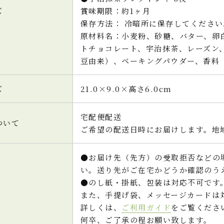
ズ
賞味期限：約1ヶ月
保存方法： 冷暗所に保存してください
原材料名：小麦粉、砂糖、バター、卵
トチョコレート、宇治抹茶、レーズン
豆由来）、ベーキングパウダー、香料
ズ
21.0×9.0×高さ6.0cm
宅配便配送
ついて
ご希望の配送日時にお届けします。地
●お届け先（先方）の受取拒否などの
い。送り先がご在宅かどうか確認のう
●のし紙・掛紙、包装は対応不可です
また、手提げ袋、メッセージカードは
詳しくは、
ご利用ガイド
をご覧くださ
何卒、ご了承の程お願い致します。