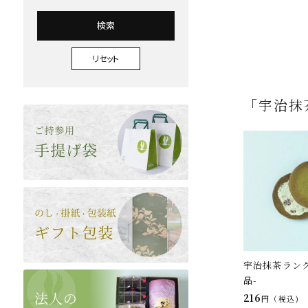
検索
リセット
「宇治抹
宇治抹茶ラング
品-
216
税込