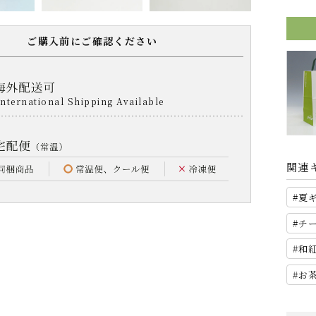
ご購入前にご確認ください
関連
夏
チ
和
お