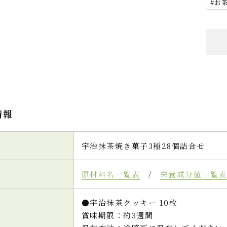
お
情報
宇治抹茶焼き菓子3種28個詰合せ
原材料名一覧表
/
栄養成分値一覧表
●宇治抹茶クッキー 10枚
賞味期限：約3週間