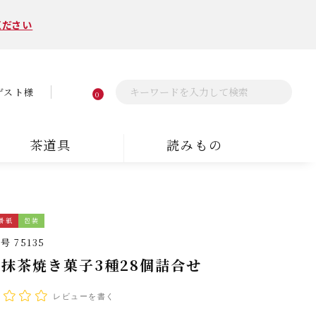
ください
ゲスト様
0
茶道具
読みもの
掛紙
包装
番号
75135
抹茶焼き菓子3種28個詰合せ
レビューを書く