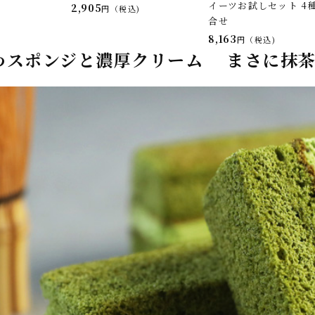
イーツお試しセット 4
2,905
税込
合せ
8,163
税込
わスポンジと濃厚クリーム まさに抹茶