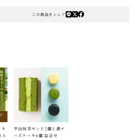
この商品をシェア
ーキ
宇治抹茶サンド2個と濃チ
茶ス
ーズケーキ6個 詰合せ