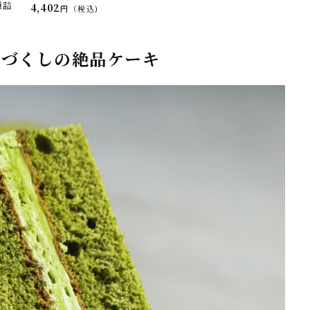
種詰
4,402
税込
づくしの絶品ケーキ