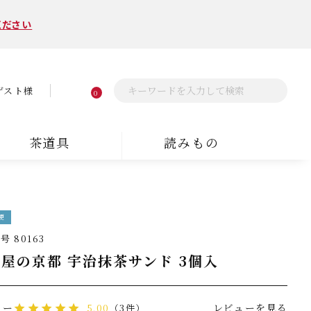
ください
ゲスト様
0
茶道具
読みもの
便
番号
80163
屋の京都 宇治抹茶サンド 3個入
ュー
レビューを見る
5.00
（3件）