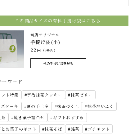
この商品サイズの有料手提げ袋はこちら
当店オリジナル
手提げ袋(小)
22
円（税込）
他の手提げ袋を見る
キーワード
ギフト特集
宇治抹茶クッキー
抹茶ゼリー
ーズケーキ
夏の手土産
抹茶づくし
抹茶だいふく
紅茶
焼き菓子詰合せ
ギフトおすすめ
茶とお菓子のギフト
抹茶そば
銘茶
プチギフト