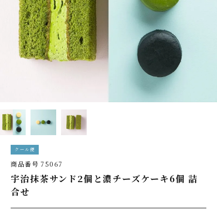
クール便
商品番号
75067
宇治抹茶サンド2個と濃チーズケーキ6個 詰
合せ