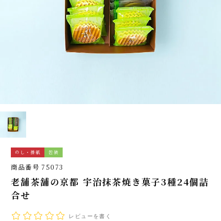
のし・掛紙
包装
商品番号
75073
老舗茶舗の京都 宇治抹茶焼き菓子3種24個詰
合せ
レビューを書く