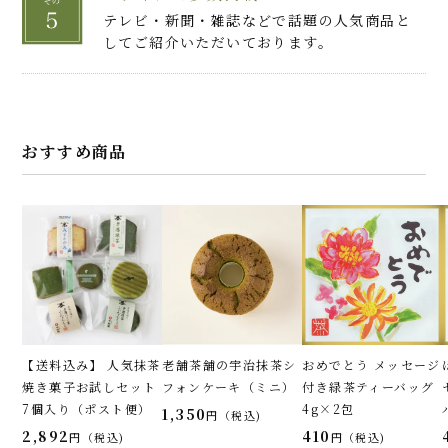
テレビ・新聞・雑誌などで話題の人気商品と
してご紹介いただいております。
おすすめ商品
【送料込み】 人気抹茶
老舗茶舗の宇治抹茶シ
おめでとう メッセージ
焼き菓子お試しセット
フォンケーキ（ミニ）
付き緑茶ティーバッグ
7個入り（ポスト便）
4g×2包
1,350
税込
2,892
410
税込
税込