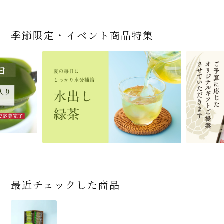
季節限定・イベント商品特集
宇治抹茶だいふく 和
桜茶（さくら茶）28ｇ
宇治抹茶そば3袋・そ
老舗茶舗の宇治抹茶
茶道具 帛紗 ふくさ 無
お茶屋の京都 宇治抹
『釜炒りむぎ茶』 10g
【送料込み】宇治抹茶
宇治抹茶焼き菓子詰
茶道具 扇子（せんす）
宇治抹茶 濃チーズケ
緑茶ティーパック（セ
宇治抹茶そば２袋・そ
老舗茶舗のひやひやス
おとなのお稽古セット
三盆仕立て 6個入
（7人前後） ＊神奈川
ばつゆ6袋（6人前）セ
かすていらと宇治冠煎
地 正絹帛紗 7匁(もん
茶サンド 3個入
×51p
そば160ｇ×2袋（4人
合せ 12個入
扇子 利休百首 白竹 6
ーキ 『抹茶まる』 1セ
ンパックシリーズ） 5g
ばつゆ４袋（４人前）
イーツセット 3種6個
女子用 裏千家 茶道具
県小田原市の八重桜
ット 化粧箱（カート
茶の詰合せ
め) (朱・赤・紫) (ポス
前）＋特撰そばつゆ4
～抹茶づくし～
寸
ット6個入
×50袋
竹かごセット
です
ン/ギフトボックス）
ト便対応可)
個（ポスト便）
2,592
1,743
3,240
(税込)
(税込)
(税込)
454
3,032
4,112
4,730
324
2,028
4,511
1,716
864
2,278
3,356
16,500
(税込)
(税込)
(税込)
(税込)
(税込)
(税込)
(税込)
(税込)
(税込)
(税込)
(税込)
(税込)
商品一覧はこちら
商品一覧はこちら
商品一覧はこちら
商品一覧はこちら
商品一覧はこちら
最近チェックした商品