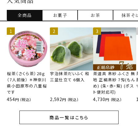
人気商品
全商品
お菓子
お茶
抹茶そ
桜茶（さくら茶）28ｇ
宇治抹茶だいふく 和
茶道具 帛紗 ふくさ 無
（7人前後） ＊神奈川
三盆仕立て 6個入
地 正絹帛紗 7匁(もん
県小田原市の八重桜
め) (朱・赤・紫) (ポス
です
ト便対応可)
454
2,592
4,730
(税込)
(税込)
(税込)
商品一覧はこちら