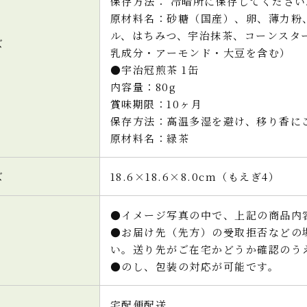
保存方法： 冷暗所に保存してください
原材料名：砂糖（国産）、卵、薄力粉
ル、はちみつ、宇治抹茶、コーンスタ
ズ
乳成分・アーモンド・大豆を含む）
●宇治冠煎茶 1缶
内容量：80g
賞味期限：10ヶ月
保存方法：高温多湿を避け、移り香に
原材料名：緑茶
ズ
18.6×18.6×8.0cm（もえぎ4）
●イメージ写真の中で、上記の商品内
●お届け先（先方）の受取拒否などの
い。送り先がご在宅かどうか確認のう
●のし、包装の対応が可能です。
宅配便配送