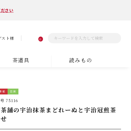
ください
ゲスト様
0
茶道具
読みもの
掛紙
包装
番号
75116
舗茶舗の宇治抹茶まどれーぬと宇治冠煎茶
合せ