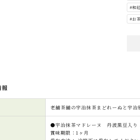
和
お
情報
老舗茶舗の宇治抹茶まどれーぬと宇治
●宇治抹茶マドレーヌ 丹波黒豆入り 
賞味期限：1ヶ月