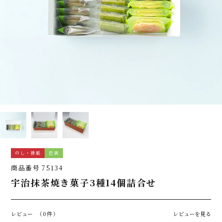
のし・掛紙
包装
商品番号
75134
宇治抹茶焼き菓子3種14個詰合せ
レビュー
（0件）
レビューを見る