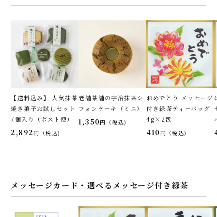
【送料込み】 人気抹茶
老舗茶舗の宇治抹茶シ
おめでとう メッセージ
焼き菓子お試しセット
フォンケーキ（ミニ）
付き緑茶ティーバッグ
7個入り（ポスト便）
4g×2包
1,350
税込
2,892
410
税込
税込
メッセージカード・選べるメッセージ付き緑茶