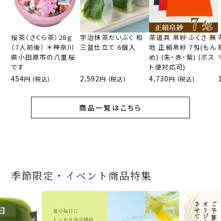
桜茶（さくら茶）28ｇ
宇治抹茶だいふく 和
茶道具 帛紗 ふくさ 無
（7人前後） ＊神奈川
三盆仕立て 6個入
地 正絹帛紗 7匁(もん
県小田原市の八重桜
め) (朱・赤・紫) (ポス
です
ト便対応可)
454
2,592
4,730
(税込)
(税込)
(税込)
商品一覧はこちら
季節限定・イベント商品特集
宇治抹茶だいふく 和
桜茶（さくら茶）28ｇ
宇治抹茶そば3袋・そ
老舗茶舗の宇治抹茶
茶道具 帛紗 ふくさ 無
お茶屋の京都 宇治抹
『釜炒りむぎ茶』 10g
【送料込み】宇治抹茶
宇治抹茶焼き菓子詰
茶道具 扇子（せんす）
宇治抹茶 濃チーズケ
緑茶ティーパック（セ
宇治抹茶そば２袋・そ
老舗茶舗のひやひやス
おとなのお稽古セット
三盆仕立て 6個入
（7人前後） ＊神奈川
ばつゆ6袋（6人前）セ
かすていらと宇治冠煎
地 正絹帛紗 7匁(もん
茶サンド 3個入
×51p
そば160ｇ×2袋（4人
合せ 12個入
扇子 利休百首 白竹 6
ーキ 『抹茶まる』 1セ
ンパックシリーズ） 5g
ばつゆ４袋（４人前）
イーツセット 3種6個
女子用 裏千家 茶道具
県小田原市の八重桜
ット 化粧箱（カート
茶の詰合せ
め) (朱・赤・紫) (ポス
前）＋特撰そばつゆ4
～抹茶づくし～
寸
ット6個入
×50袋
竹かごセット