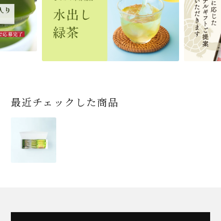
です
ン/ギフトボックス）
ト便対応可)
個（ポスト便）
2,592
1,743
3,240
(税込)
(税込)
(税込)
454
3,032
4,112
4,730
324
2,028
4,511
1,716
864
2,278
3,356
16,500
(税込)
(税込)
(税込)
(税込)
(税込)
(税込)
(税込)
(税込)
(税込)
(税込)
(税込)
(税込)
商品一覧はこちら
商品一覧はこちら
商品一覧はこちら
商品一覧はこちら
商品一覧はこちら
最近チェックした商品