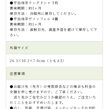
●宇治抹茶ラングドシャ 5枚
賞味期限：約1ヶ月
保存方法： 冷暗所に保存してください。
●宇治抹茶ヴァッフェル 4個
賞味期限：約1ヶ月
保存方法： 直射日光、高温多湿を避けて保存して下
さい。
外箱サイズ
26.3×10.2×7.0cm（ともえ5）
注意事項
●お届け先（先方）の受取拒否などの場合も料金の
全額を申し受けますので、ご了承ください。
送り先がご在宅かどうか確認のうえ、ご注文いた
だくことをおすすめいたします。
●のし、包装、手提げ袋、メッセージカードの対応