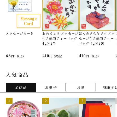
メッセージカード
おめでとう メッセージ
ほんのきもちです メッ
付き緑茶ティーバッグ
セージ付き緑茶ティー
4g×2包
バッグ 4g×2包
66
410
410
(税込)
(税込)
(税込)
人気商品
全商品
お菓子
お茶
抹茶そ