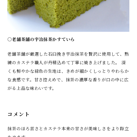
○老舗茶舗の宇治抹茶かすていら
老舗茶舗が厳選した石臼挽き宇治抹茶を贅沢に使用して、熟
練のカステラ職人が丹精込めて丁寧に焼き上げました。 深
くも鮮やかな緑色の生地は、きめが細かくしっとりやわらか
な食感です。甘さ控えめで、抹茶の濃厚な香りが口の中に広
がる上品な味わいです。
コメント
抹茶のほろ苦さとカステラ本来の甘さが美味しさをより際立
たせます。