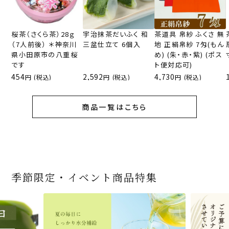
桜茶（さくら茶）28ｇ
宇治抹茶だいふく 和
茶道具 帛紗 ふくさ 無
（7人前後） ＊神奈川
三盆仕立て 6個入
地 正絹帛紗 7匁(もん
県小田原市の八重桜
め) (朱・赤・紫) (ポス
です
ト便対応可)
454
2,592
4,730
(税込)
(税込)
(税込)
商品一覧はこちら
季節限定・イベント商品特集
宇治抹茶だいふく 和
桜茶（さくら茶）28ｇ
宇治抹茶そば3袋・そ
老舗茶舗の宇治抹茶
茶道具 帛紗 ふくさ 無
お茶屋の京都 宇治抹
『釜炒りむぎ茶』 10g
【送料込み】宇治抹茶
宇治抹茶焼き菓子詰
茶道具 扇子（せんす）
宇治抹茶 濃チーズケ
緑茶ティーパック（セ
宇治抹茶そば２袋・そ
老舗茶舗のひやひやス
おとなのお稽古セット
三盆仕立て 6個入
（7人前後） ＊神奈川
ばつゆ6袋（6人前）セ
かすていらと宇治冠煎
地 正絹帛紗 7匁(もん
茶サンド 3個入
×51p
そば160ｇ×2袋（4人
合せ 12個入
扇子 利休百首 白竹 6
ーキ 『抹茶まる』 1セ
ンパックシリーズ） 5g
ばつゆ４袋（４人前）
イーツセット 3種6個
女子用 裏千家 茶道具
県小田原市の八重桜
ット 化粧箱（カート
茶の詰合せ
め) (朱・赤・紫) (ポス
前）＋特撰そばつゆ4
～抹茶づくし～
寸
ット6個入
×50袋
竹かごセット
です
ン/ギフトボックス）
ト便対応可)
個（ポスト便）
2,592
1,743
3,240
(税込)
(税込)
(税込)