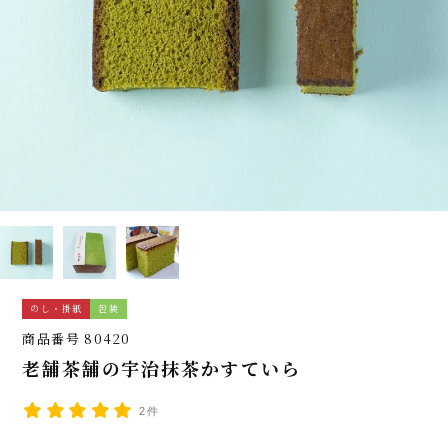
のし・掛紙
包装
商品番号
80420
老舗茶舗の宇治抹茶かすていら
2件