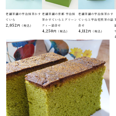
老舗茶舗の宇治抹茶かす
老舗茶舗の京都 宇治抹
老舗茶舗の宇治抹茶かす
ていら
茶かすていらとグリーン
ていらと宇治冠煎茶の詰
2,052
ティー詰合せ
合せ
税込
4,250
4,112
税込
税込