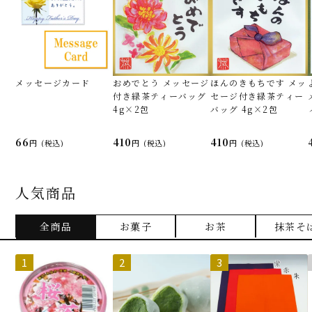
メッセージカード
おめでとう メッセージ
ほんのきもちです メッ
付き緑茶ティーバッグ
セージ付き緑茶ティー
4g×2包
バッグ 4g×2包
66
410
410
(税込)
(税込)
(税込)
人気商品
全商品
お菓子
お茶
抹茶そ