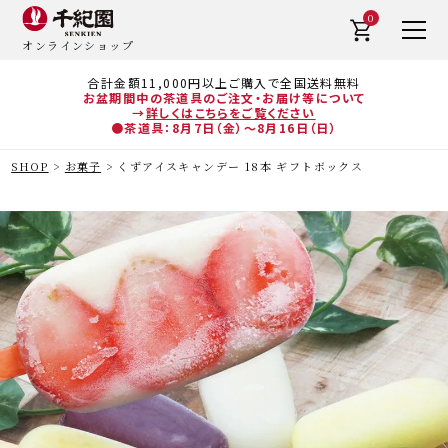
0
オンラインショップ
合計金額11,000円以上ご購入で全国送料無料
お盆期間中の茶道具のご注文・お届け等について
→
詳しくはこちらをご覧ください
●茶道具：8月7日（金）～8月16日（日）
SHOP
お菓子
くずアイスキャンデー 18本 ギフトボックス