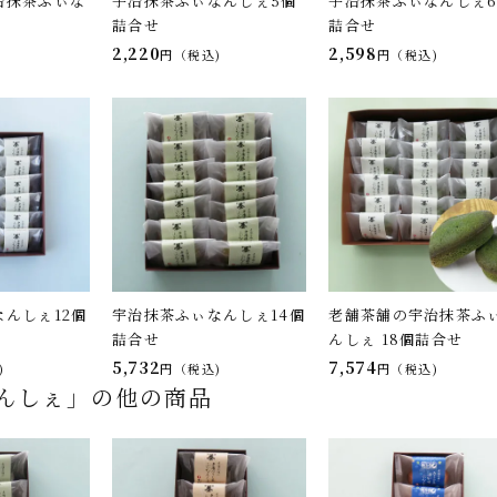
治抹茶ふぃな
宇治抹茶ふぃなんしぇ5個
宇治抹茶ふぃなんしぇ
詰合せ
詰合せ
2,220
2,598
税込
税込
んしぇ12個
宇治抹茶ふぃなんしぇ14個
老舗茶舗の宇治抹茶ふ
詰合せ
んしぇ 18個詰合せ
5,732
7,574
税込
税込
んしぇ」の他の商品