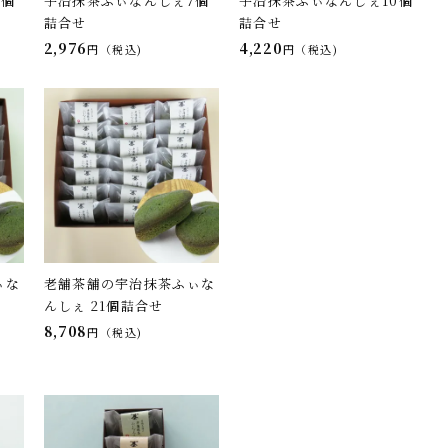
6個
宇治抹茶ふぃなんしぇ7個
宇治抹茶ふぃなんしぇ10個
詰合せ
詰合せ
2,976
4,220
税込
税込
ぃな
老舗茶舗の宇治抹茶ふぃな
んしぇ 21個詰合せ
8,708
税込