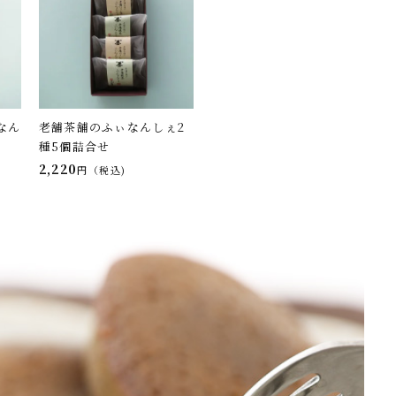
なん
老舗茶舗のふぃなんしぇ2
種5個詰合せ
2,220
税込