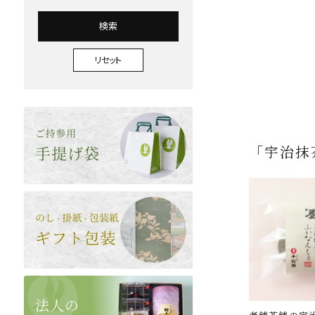
検索
リセット
「宇治抹