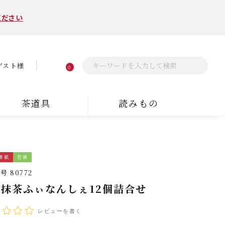
ください
ゲスト様
0
茶道具
読みもの
掛紙
包装
番号
80772
抹茶ふぃなんしぇ12個詰合せ
レビューを書く