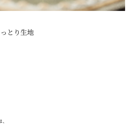
しっとり生地
は、