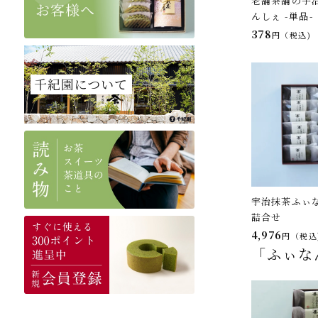
老舗茶舗の宇
んしぇ -単品-
378
税込
宇治抹茶ふぃな
詰合せ
4,976
税込
「ふぃな