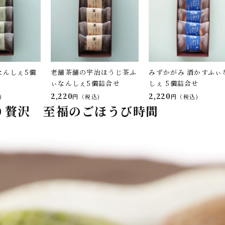
なんしぇ5個
老舗茶舗の宇治ほうじ茶ふ
みずかがみ 酒かすふぃ
ぃなんしぇ5個詰合せ
しぇ 5個詰合せ
2,220
2,220
税込
税込
り贅沢 至福のごほうび時間