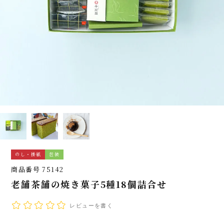
のし・掛紙
包装
商品番号
75142
老舗茶舗の焼き菓子5種18個詰合せ
レビューを書く