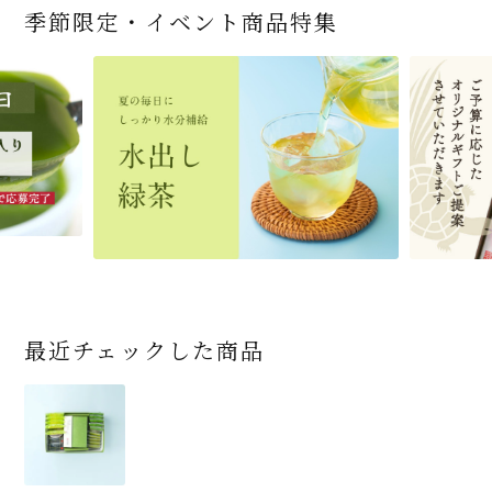
季節限定・イベント商品特集
宇治抹茶だいふく 和
緑茶ティーパック（セ
宇治抹茶そば3袋・そ
老舗茶舗の宇治抹茶
茶道具 帛紗 ふくさ 無
お茶屋の京都 宇治抹
ありがとう メッセージ
宇治抹茶そば２袋・そ
宇治抹茶焼き菓子詰
茶道具 扇子（せんす）
近江米と日本酒の「み
【季節限定】水出し緑
【送料込み】宇治抹茶
老舗茶舗のひやひやス
おとなのお稽古セット
三盆仕立て 6個入
ンパックシリーズ） 5g
ばつゆ6袋（6人前）セ
かすていらと宇治冠煎
地 正絹帛紗 7匁(もん
茶サンド 3個入
付き緑茶ティーバッグ
ばつゆ４袋（４人前）
合せ 12個入
扇子 利休百首 白竹 6
ずかがみ」パウンドケ
茶詰合せ 気軽に愉し
そば160ｇ×2袋（4人
イーツセット 3種6個
女子用 裏千家 茶道具
×50袋
ット 化粧箱（カート
茶の詰合せ
め) (朱・赤・紫) (ポス
4g×2包
竹かごセット
～抹茶づくし～
寸
ーキ（カット）-単品-
むセット
前）＋特撰そばつゆ4
ン/ギフトボックス）
ト便対応可)
個（ポスト便）
2,592
4,112
1,743
4,511
540
3,356
(税込)
(税込)
(税込)
(税込)
(税込)
(税込)
864
3,032
4,730
410
2,278
1,716
1,420
2,028
16,500
(税込)
(税込)
(税込)
(税込)
(税込)
(税込)
(税込)
(税込)
(税込)
商品一覧はこちら
商品一覧はこちら
商品一覧はこちら
商品一覧はこちら
商品一覧はこちら
最近チェックした商品