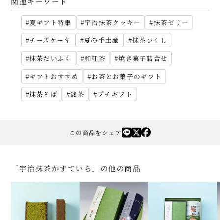
関連キーワード
夏ギフト特集
宇治抹茶クッキー
抹茶ゼリー
チーズケーキ
夏の手土産
抹茶づくし
抹茶だいふく
和紅茶
焼き菓子詰合せ
ギフトおすすめ
お茶とお菓子のギフト
抹茶そば
銘茶
プチギフト
この商品をシェア
「宇治抹茶かすていら」の他の商品