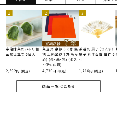
宇治抹茶だいふく 和
茶道具 帛紗 ふくさ 無
茶道具 扇子（せんす）
三盆仕立て 6個入
地 正絹帛紗 7匁(もん
扇子 利休百首 白竹 6
め) (朱・赤・紫) (ポス
寸
ト便対応可)
2,592
4,730
1,716
(税込)
(税込)
(税込)
商品一覧はこちら