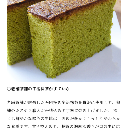
○老舗茶舗の宇治抹茶かすていら
老舗茶舗が厳選した石臼挽き宇治抹茶を贅沢に使用して、熟
練のカステラ職人が丹精込めて丁寧に焼き上げました。 深
くも鮮やかな緑色の生地は、きめが細かくしっとりやわらか
な食感です。甘さ控えめで、抹茶の濃厚な香りが口の中に広