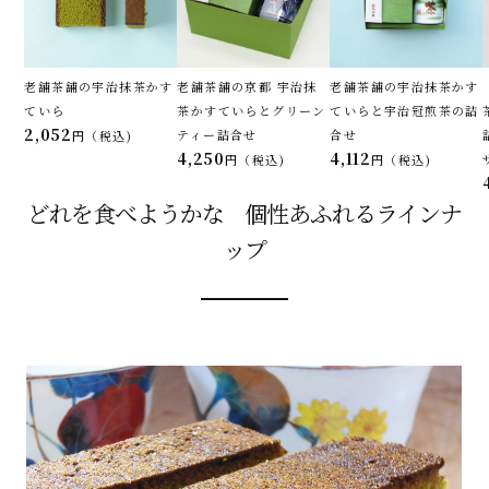
老舗茶舗の宇治抹茶かす
老舗茶舗の京都 宇治抹
老舗茶舗の宇治抹茶かす
ていら
茶かすていらとグリーン
ていらと宇治冠煎茶の詰
2,052
ティー詰合せ
合せ
税込
4,250
4,112
税込
税込
どれを食べようかな 個性あふれるラインナ
ップ