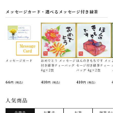
メッセージカード・選べるメッセージ付き緑茶
メッセージカード
おめでとう メッセージ
ほんのきもちです メッ
付き緑茶ティーバッグ
セージ付き緑茶ティー
4g×2包
バッグ 4g×2包
66
410
410
(税込)
(税込)
(税込)
人気商品
全商品
お菓子
お茶
抹茶そ