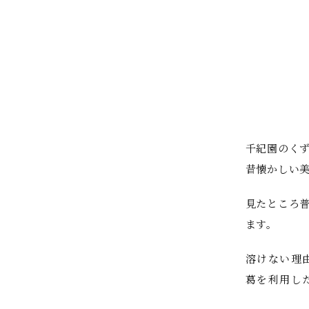
千紀園のく
昔懐かしい
見たところ
ます。
溶けない理
葛を利用し