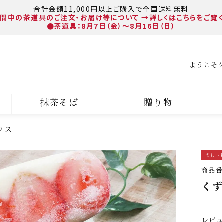
合計金額11,000円以上ご購入で全国送料無料
間中の茶道具のご注文・お届け等について
→
詳しくはこちらをご覧
●茶道具：8月7日（金）～8月16日（日）
ようこそ
抹茶そば
贈り物
クス
のし・
商品
くず
レビ