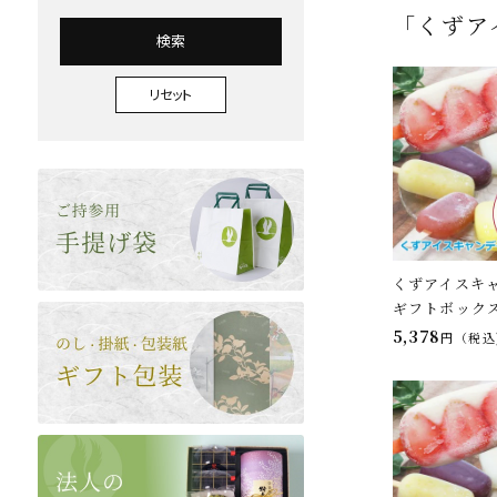
「くずア
検索
リセット
くずアイスキャ
ギフトボック
5,378
税込