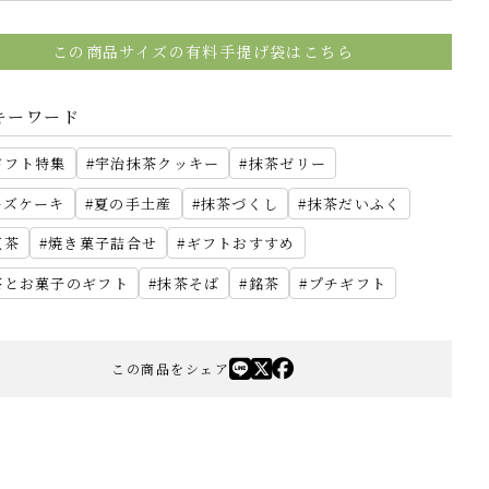
この商品サイズの有料手提げ袋はこちら
キーワード
ギフト特集
宇治抹茶クッキー
抹茶ゼリー
ーズケーキ
夏の手土産
抹茶づくし
抹茶だいふく
紅茶
焼き菓子詰合せ
ギフトおすすめ
茶とお菓子のギフト
抹茶そば
銘茶
プチギフト
この商品をシェア