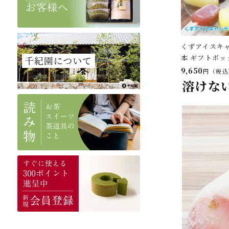
くずアイスキャ
本 ギフトボッ
9,650
税込
溶けな