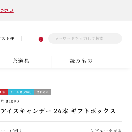
ください
ゲスト様
0
茶道具
読みもの
掛紙
クール便(冷凍)
送料込み
番号
81090
アイスキャンデー 26本 ギフトボックス
ュー
レビューを見る
（0件）