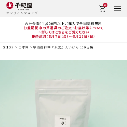
0
オンラインショップ
合計金額11,000円以上ご購入で全国送料無料
お盆期間中の茶道具のご注文・お届け等について
→
詳しくはこちらをご覧ください
●茶道具：8月7日（金）～8月16日（日）
SHOP
日本茶
宇治御抹茶『永玄』えいげん 100ｇ袋