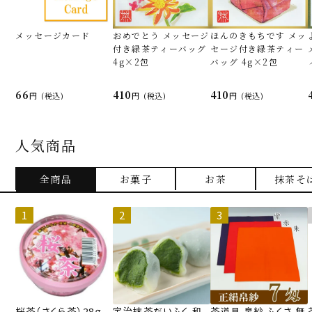
メッセージカード
おめでとう メッセージ
ほんのきもちです メッ
付き緑茶ティーバッグ
セージ付き緑茶ティー
4g×2包
バッグ 4g×2包
66
410
410
(税込)
(税込)
(税込)
人気商品
全商品
お菓子
お茶
抹茶そ
桜茶（さくら茶）28ｇ
宇治抹茶だいふく 和
茶道具 帛紗 ふくさ 無