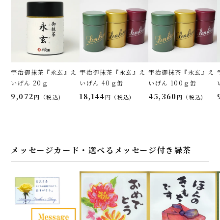
宇治御抹茶『永玄』え
宇治御抹茶『永玄』え
宇治御抹茶『永玄』え
いげん 20ｇ
いげん 40ｇ缶
いげん 100ｇ缶
9,072
18,144
45,360
税込
税込
税込
メッセージカード・選べるメッセージ付き緑茶