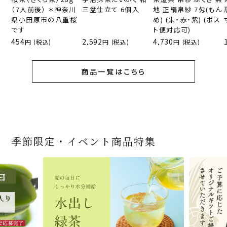
（7人前後） ＊神奈川
三盆仕立て 6個入
地 正絹帛紗 7匁(もん
県小田原市の八重桜
め) (朱・赤・紫) (ポス
です
ト便対応可)
454
2,592
4,730
(税込)
(税込)
(税込)
商品一覧はこちら
季節限定・イベント商品特集
宇治抹茶だいふく 和
桜茶（さくら茶）28ｇ
宇治抹茶そば3袋・そ
老舗茶舗の宇治抹茶
茶道具 帛紗 ふくさ 無
お茶屋の京都 宇治抹
『釜炒りむぎ茶』 10g
【送料込み】宇治抹茶
宇治抹茶焼き菓子詰
茶道具 扇子（せんす）
宇治抹茶 濃チーズケ
緑茶ティーパック（セ
宇治抹茶そば２袋・そ
老舗茶舗のひやひやス
おとなのお稽古セット
三盆仕立て 6個入
（7人前後） ＊神奈川
ばつゆ6袋（6人前）セ
かすていらと宇治冠煎
地 正絹帛紗 7匁(もん
茶サンド 3個入
×51p
そば160ｇ×2袋（4人
合せ 12個入
扇子 利休百首 白竹 6
ーキ 『抹茶まる』 1セ
ンパックシリーズ） 5g
ばつゆ４袋（４人前）
イーツセット 3種6個
女子用 裏千家 茶道具
県小田原市の八重桜
ット 化粧箱（カート
茶の詰合せ
め) (朱・赤・紫) (ポス
前）＋特撰そばつゆ4
～抹茶づくし～
寸
ット6個入
×50袋
竹かごセット
です
ン/ギフトボックス）
ト便対応可)
個（ポスト便）
2,592
1,743
3,240
(税込)
(税込)
(税込)
454
3,032
4,112
4,730
324
2,028
4,511
1,716
864
2,278
3,356
16,500
(税込)
(税込)
(税込)
(税込)
(税込)
(税込)
(税込)
(税込)
(税込)
(税込)
(税込)
(税込)
商品一覧はこちら