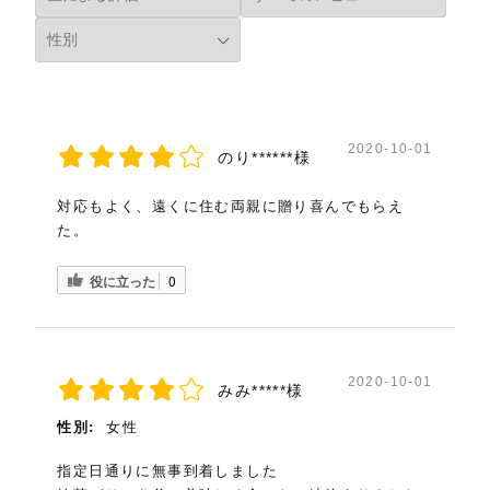
和スイーツを大切な人への手土産等にしたら、
贅沢で幸せな気持ちになれること間違いなし
です♪
2020-10-01
のり******様
(4.8)
対応もよく、遠くに住む両親に贈り喜んでもらえ
爽やかな一品
た。
まるやまさん（兵庫県・50代・女性）
役に立った
0
外箱を開けると商品の入った箱が梱包用緩衝
材に丁寧に包まれています。大切なお品という
ことがわかります。
2020-10-01
みみ*****様
箱を開けるとシンプルに商品が4個入っていま
性別:
女性
す。このシンプルさが、逆に商品への自信の現
れなのかなとも思わせます。
指定日通りに無事到着しました