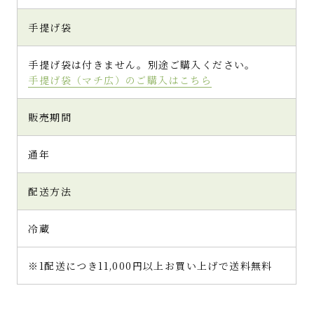
粧箱を開ける前から「あ！これも、食べてた
い」とさらに購買意欲をそそられてしまいま
手提げ袋
した（笑）。
化粧箱を開けると、主役の抹茶ゼリー4個がお
手提げ袋は付きません。別途ご購入ください。
目見え♪。思った以上のボリュームがありま
手提げ袋（マチ広）のご購入はこちら
す。ちょっとしたお茶請けという量ではなく、
結構食べごたえありです。
販売期間
カップの上部には、夏にぴったりな瑞々しい
通年
イメージを感じさせる透明な寒天があり、そ
の下に大切りサイズの宇治抹茶ゼリーと小豆が
入っています。 紹介写真のように、素敵にガ
配送方法
ラスの器に盛ろうとしましたが、ちょっと失
敗。しっかりとした寒天に白玉と栗が固定さ
冷蔵
れたようになっていて、とり分けようとした
ら、宇治抹茶ゼリーが欠けてしまいました
（汗）。
※1配送につき11,000円以上お買い上げで送料無料
何はともあれ、まずは大きくカットされた宇
治抹茶ゼリーを頂きましょう♪