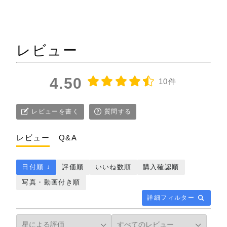
千紀園さんがこだわる伝統製法で作られた宇
治抹茶。それをお菓子に合うよう様々な抹茶
をブレンドしたゼリー。抹茶の香りと旨味、渋
味が口の中に広がります。宇治抹茶ゼリー自体
レビュー
は、甘味はほどんどありません。小豆と栗が
上品な甘さとなっとなっていて、それらと一
緒に食べることで、和と洋のハーモニーが奏
4.50
10件
でられるのです。
全体に甘さが控えめなので、子どもよりも大
人向けのスイーツと言えます。
レビューを書く
質問する
夏の時期には、のど越しがよく、さっぱりと
レビュー
Q&A
して後味も良い。また見た目も爽やかな風流
さを感じさせる、とても素敵な和スイーツで
す。
日付順 ↓
評価順
いいね数順
購入確認順
写真・動画付き順
賞味期限が4日と短いので、贈り物にする場合
は少し注意が要ります。
詳細フィルター
でも、日持ちのする水羊羹やゼリーの詰め合
わせでなく、いつもとは違う、こんな素敵な