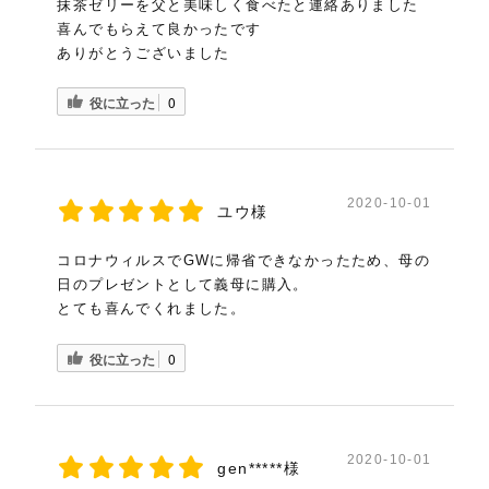
では早速いただいてみます。フタを開けるとす
抹茶ゼリーを父と美味しく食べたと連絡ありました
でにほろ苦い抹茶の香りがしています。そして
喜んでもらえて良かったです
抹茶ゼリーのグリーンが目に入ってきます。
ありがとうございました
商品ページに書いてあるように、まずは抹茶
ゼリーのみで食べてみます。抹茶の爽やかな香
役に立った
0
りが口いっぱいに広がります。
抹茶の持つ「旨味、甘味、苦味、渋味」をゼ
リーの中にぎゅっと凝縮させたとの説明通
2020-10-01
ユウ様
り、抹茶の清々しさを堪能できます。
そして、添えられている栗とも相性バッチリ
コロナウィルスでGWに帰省できなかったため、母の
です。小豆もしっかりと歯応えも残っていて、
日のプレゼントとして義母に購入。
抹茶と合います。
とても喜んでくれました。
白玉と濃厚な抹茶ゼリーもいい組み合わせで
間違いありません。
役に立った
0
この季節にこのグリーン、この喉越し、最高で
す。1個が大きめですが、甘さ控えめなので、
つるんと完食できます。家族団欒のひとときに
も良いですし、お客様にはガラスの器に入れ
2020-10-01
gen*****様
替えてお出しするとグッと高級感がでると思い