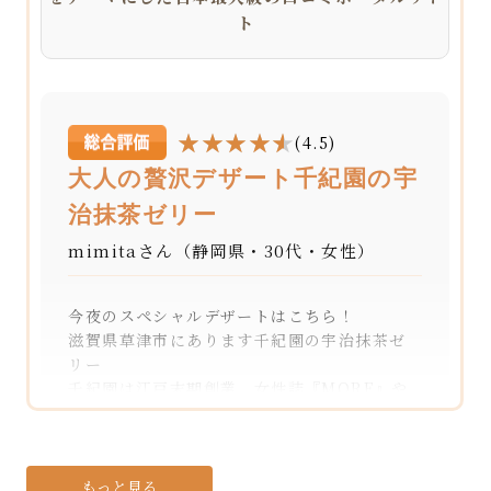
ト
(4.5)
大人の贅沢デザート千紀園の宇
治抹茶ゼリー
mimitaさん（静岡県・30代・女性）
今夜のスペシャルデザートはこちら！
滋賀県草津市にあります千紀園の宇治抹茶ゼ
リー
千紀園は江戸末期創業、女性誌『MORE』や
『日経新聞』『本当にうまいお取り寄せグル
メ』など多数メディアでも紹介される人気店
煎茶や抹茶などの茶葉だけでなく、お茶を使
ったスイーツや食品、茶道具なども取り扱う、
もっと見る