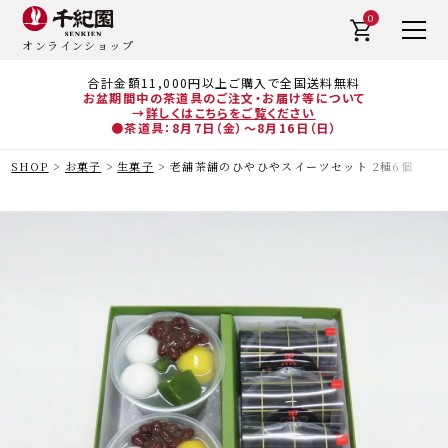
0
オンラインショップ
合計金額11,000円以上ご購入で全国送料無料
お盆期間中の茶道具のご注文・お届け等について
→
詳しくはこちらをご覧ください
●茶道具：8月7日（金）～8月16日（日）
SHOP
お菓子
生菓子
老舗茶舗のひやひやスイーツセット 2種6個