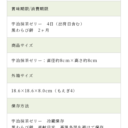
とマッチします。
賞味期限/消費期限
甘さを強くしたいときはしっとりとした小豆
を多めにしたり。
口の中で奏でられるそれぞれのハーモニーを
宇治抹茶ゼリー 4日（出荷日含む）
楽しみました
黒わらび餅 2ヶ月
そうそう！
商品サイズ
宇治抹茶や栗、白玉、あんこはもちろんです
が容器の周りに入っていた透明の部分！ゲル
と呼ぶのでしょうか？
宇治抹茶ゼリー：直径約8cm×高さ約8cm
個人的にこちらもとっても好みで気に入りま
した。
外箱サイズ
プリッとしたゼリーに比べ少々固さがあり、し
ばらくこのままモグモグしていたいと思いま
した
18.6×18.6×8.0cm（もえぎ4）
メインの宇治抹茶ゼリーのみならず、細部に渡
り美味しさが詰まった宇治抹茶ゼリーでし
保存方法
た。
贈答用としてだけでなく、贅沢したい時にお
宇治抹茶ゼリー 冷蔵保存
取り寄せしたいですね
黒わらび餅 直射日光、高温多湿を避けて保存