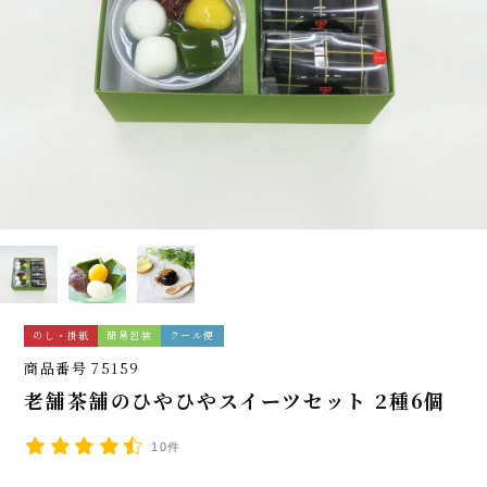
のし・掛紙
簡易包装
クール便
商品番号
75159
老舗茶舗のひやひやスイーツセット 2種6個
10件