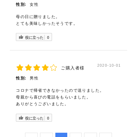
ました。
性別:
女性
もちろん贈り物としても年齢問わず喜ばれる
母の日に贈りました。
お品だと思いました。
とても美味しかったそうです。
役に立った
0
(4.5)
色んな味が楽しめる！
2020-10-01
ご購入者様
かおりんさん（大阪府・50代・女性）
性別:
男性
コロナで帰省できなかったので送りました。
こちらの指定した日時にクール便で届けて頂
母親から喜びの電話をもらいました。
きました。
ありがとうございました。
段ボールの中に緩衝材に包まれた宇治抹茶ゼ
リーの入った箱が入ってます。
役に立った
0
和スイーツ大好きなので早速ワクワクしながら
頂きました。