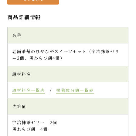
老舗のお茶屋さんです。
商品詳細情報
茶葉を模したと思われる抹茶色でモダンなデ
ザインの包装紙。品がありますね。
そんな歴史ある老舗人気お茶屋さんが作る
名称
【宇治抹茶ゼリー】
カップの横から覗くと濃いグリーンの抹茶ゼ
老舗茶舗のひやひやスイーツセット（宇治抹茶ゼリ
リーとコロンとした栗、あんこや白玉がギッ
ー2個、黒わらび餅4個）
シリ見えます
これは食べ応えがありそう！
原材料名
器に盛っていただきます
まずはメインの抹茶ゼリーから。
原材料名一覧表
/
栄養成分値一覧表
プルンとした食感と宇治抹茶のほろ苦さ
茶のアロマが口の中でふわっと広がっていき
ます
内容量
喉を通るときはプルンからツルンとした心地よ
い滑らかさが感じられる
宇治抹茶ゼリー 2個
もっちりとした白玉やコロンとした栗もそれ
黒わらび餅 4個
ぞれ異なる甘さで不思議とほろ苦い宇治抹茶