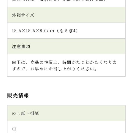
大人の贅沢デザートでした。とっても美味し
かったです！
外箱サイズ
18.6×18.6×8.0cm（もえぎ4）
(4)
注意事項
上品な甘さの大人時間の和スイ
ーツ♪
白玉は、商品の性質上、時間がたつとかたくなりま
すので、お早めにお召し上がりください。
なつみかんさん（広島県・30代・女性）
宇治抹茶専門の老舗茶舗「千紀園」さんの抹
販売情報
茶ゼリーが、指定した日程通りに到着しまし
た。
段ボールを開封すると、立派な化粧箱とお店
のし紙・掛紙
のパンフレット。パンフレットは、長々と余計
なことは書かず、お店の紹介と美味しそうな商
品の写真がラインナップ。抹茶好きな私は、化
○