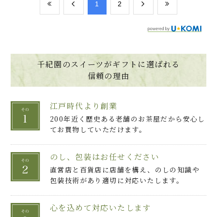
ひと目見てまず驚いたのが凄く色合いが綺麗
​1
​2
で上部のゼリーがキラキラしてて食欲をそそ
ります。
初めに宇治抹茶ゼリーだけを頂きました。
一口食べて美味しい！！凄く本格的な抹茶の
千紀園のスイーツがギフトに選ばれる
味がする！とびっくりしました。
信頼の理由
食感もつるんとしてて食べやすいです。
香りも良くて食べた瞬間に抹茶のいい香りが
鼻腔を抜けました。
江戸時代より創業
味は初めに抹茶の苦味を感じてその後に抹茶
200年近く歴史ある老舗のお茶屋だから安心し
の旨味、最後に抹茶の優しい甘味を感じまし
てお買物していただけます。
た。
次に栗の甘露煮を頂きました。甘さ控えめで
栗本来の美味しさを楽しめるしホクホクした
のし、包装はお任せください
食感がクセになります。
直営店と百貨店に店舗を構え、のしの知識や
次に小豆と白玉を一緒に頂きましたが甘さ控
包装技術があり適切に対応いたします。
えめで抹茶ゼリーと凄く相性がいいと感じま
した。
それぞれの味を楽しんだ後は抹茶ゼリー、栗、
心を込めて対応いたします
白玉、小豆を一緒に頂きましたが、４つのそ