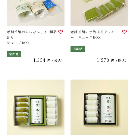
老舗茶舗のふぃなんしぇ3種詰
老舗茶舗の宇治抹茶クッキ
合せ
ー キューブBOX
キューブBOX
宅配便
宅配便
1,354
1,570
税込
税込