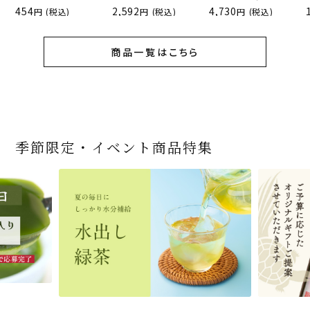
454
2,592
4,730
(税込)
(税込)
(税込)
商品一覧はこちら
季節限定・イベント商品特集
宇治抹茶だいふく 和
桜茶（さくら茶）28ｇ
宇治抹茶そば3袋・そ
老舗茶舗の宇治抹茶
茶道具 帛紗 ふくさ 無
お茶屋の京都 宇治抹
『釜炒りむぎ茶』 10g
【送料込み】宇治抹茶
宇治抹茶焼き菓子詰
茶道具 扇子（せんす）
宇治抹茶 濃チーズケ
緑茶ティーパック（セ
宇治抹茶そば２袋・そ
老舗茶舗のひやひやス
おとなのお稽古セット
三盆仕立て 6個入
（7人前後） ＊神奈川
ばつゆ6袋（6人前）セ
かすていらと宇治冠煎
地 正絹帛紗 7匁(もん
茶サンド 3個入
×51p
そば160ｇ×2袋（4人
合せ 12個入
扇子 利休百首 白竹 6
ーキ 『抹茶まる』 1セ
ンパックシリーズ） 5g
ばつゆ４袋（４人前）
イーツセット 3種6個
女子用 裏千家 茶道具
県小田原市の八重桜
ット 化粧箱（カート
茶の詰合せ
め) (朱・赤・紫) (ポス
前）＋特撰そばつゆ4
～抹茶づくし～
寸
ット6個入
×50袋
竹かごセット
です
ン/ギフトボックス）
ト便対応可)
個（ポスト便）
2,592
1,743
3,240
(税込)
(税込)
(税込)
454
3,032
4,112
4,730
324
2,028
4,511
1,716
864
2,278
3,356
16,500
(税込)
(税込)
(税込)
(税込)
(税込)
(税込)
(税込)
(税込)
(税込)
(税込)
(税込)
(税込)
商品一覧はこちら
商品一覧はこちら
商品一覧はこちら
商品一覧はこちら
商品一覧はこちら