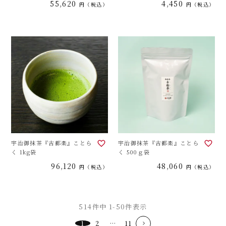
55,620
4,450
税込
税込
宇治御抹茶『古都楽』ことら
宇治御抹茶『古都楽』ことら
く 1kg袋
く 500ｇ袋
96,120
48,060
税込
税込
514
件中
1
-
50
件表示
1
2
…
11