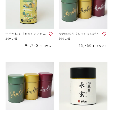
宇治御抹茶『永玄』えいげん
宇治御抹茶『永玄』えいげん
200ｇ缶
100ｇ缶
90,720
45,360
税込
税込