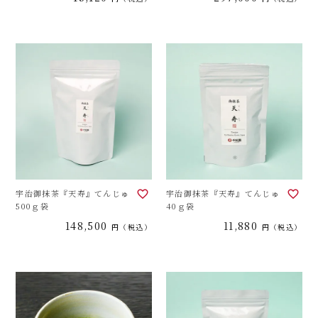
宇治御抹茶『天寿』てんじゅ
宇治御抹茶『天寿』てんじゅ
500ｇ袋
40ｇ袋
148,500
11,880
税込
税込