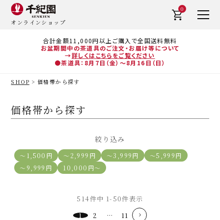
0
オンラインショップ
合計金額11,000円以上ご購入で全国送料無料
お盆期間中の茶道具のご注文・お届け等について
→
詳しくはこちらをご覧ください
●茶道具：8月7日（金）～8月16日（日）
SHOP
価格帯から探す
価格帯から探す
絞り込み
～1,500円
～2,999円
～3,999円
～5,999円
～9,999円
10,000円～
514
件中
1
-
50
件表示
1
2
…
11