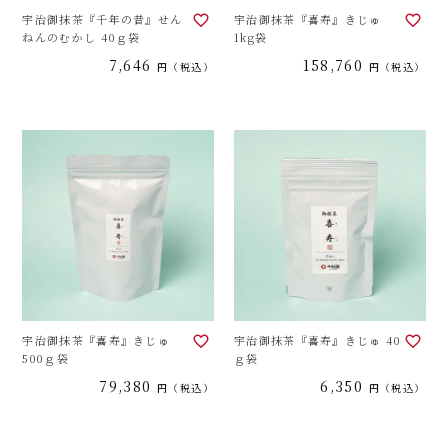
宇治御抹茶『千年の昔』せん
宇治御抹茶『喜寿』きじゅ
ねんのむかし 40ｇ袋
1kg袋
7,646
158,760
税込
税込
宇治御抹茶『喜寿』きじゅ
宇治御抹茶『喜寿』きじゅ 40
500ｇ袋
ｇ袋
79,380
6,350
税込
税込