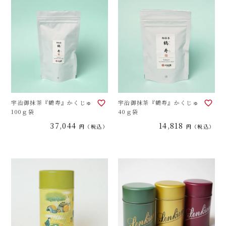
宇治御抹茶『鶴寿』かくじゅ
宇治御抹茶『鶴寿』かくじゅ
100ｇ袋
40ｇ袋
37,044
14,818
税込
税込