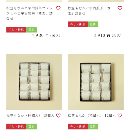
松笠もなかと宇治抹茶ヴァッ
松笠もなかと宇治煎茶「豊
フェルと宇治煎茶「豊楽」詰
楽」詰合せ
合せ
のし・掛紙
包装
のし・掛紙
包装
4,930
3,910
税込
税込
松笠もなか（粒餡入） 15個入
松笠もなか（粒餡入） 12個入
のし・掛紙
包装
のし・掛紙
包装