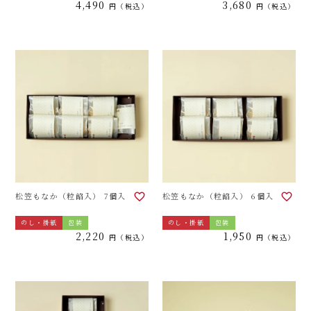
4,490
3,680
税込
税込
松笠もなか（粒餡入） 7個入
松笠もなか（粒餡入） 6個入
のし・掛紙
包装
のし・掛紙
包装
2,220
1,950
税込
税込