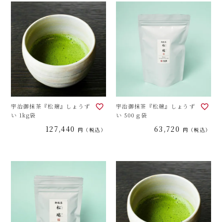
宇治御抹茶『松瑞』しょうず
宇治御抹茶『松瑞』しょうず
い 1kg袋
い 500ｇ袋
127,440
63,720
税込
税込