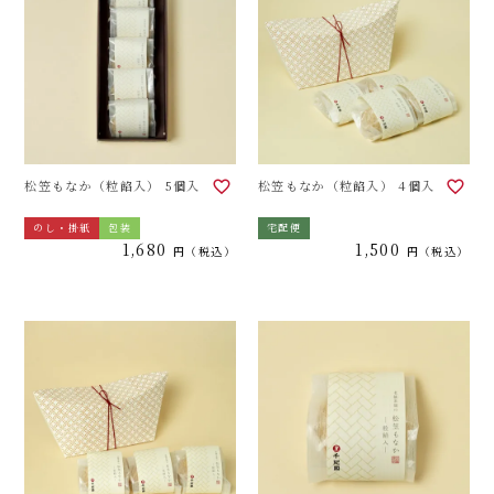
松笠もなか（粒餡入） 5個入
松笠もなか（粒餡入） 4個入
のし・掛紙
包装
宅配便
1,680
1,500
税込
税込