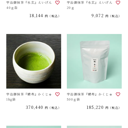
宇治御抹茶『永玄』えいげん
宇治御抹茶『永玄』えいげん
40ｇ缶
20ｇ
18,144
9,072
税込
税込
宇治御抹茶『鶴寿』かくじゅ
宇治御抹茶『鶴寿』かくじゅ
1kg袋
500ｇ袋
370,440
185,220
税込
税込