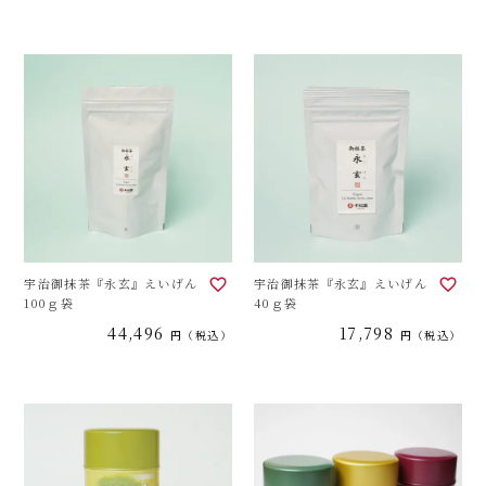
宇治御抹茶『永玄』えいげん
宇治御抹茶『永玄』えいげん
100ｇ袋
40ｇ袋
44,496
17,798
税込
税込