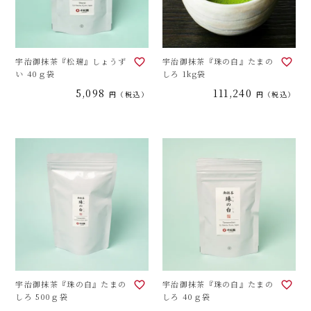
宇治御抹茶『松瑞』しょうず
宇治御抹茶『珠の白』たまの
い 40ｇ袋
しろ 1kg袋
5,098
111,240
税込
税込
宇治御抹茶『珠の白』たまの
宇治御抹茶『珠の白』たまの
しろ 500ｇ袋
しろ 40ｇ袋