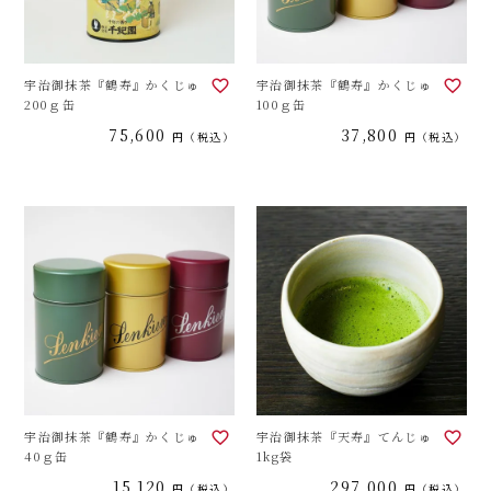
宇治御抹茶『鶴寿』かくじゅ
宇治御抹茶『鶴寿』かくじゅ
200ｇ缶
100ｇ缶
75,600
37,800
税込
税込
宇治御抹茶『鶴寿』かくじゅ
宇治御抹茶『天寿』てんじゅ
40ｇ缶
1kg袋
15,120
297,000
税込
税込