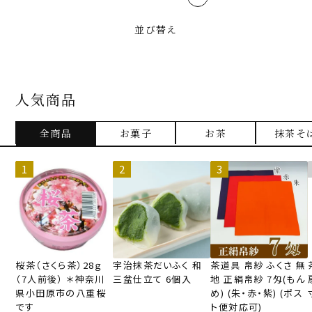
並び替え
人気商品
全商品
お菓子
お茶
抹茶そ
桜茶（さくら茶）28ｇ
宇治抹茶だいふく 和
茶道具 帛紗 ふくさ 無
（7人前後） ＊神奈川
三盆仕立て 6個入
地 正絹帛紗 7匁(もん
県小田原市の八重桜
め) (朱・赤・紫) (ポス
です
ト便対応可)