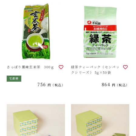
さっぱり風味玄米茶 300ｇ
緑茶ティーパック（センパッ
クシリーズ） 5g×50袋
宅配便
756
864
税込
税込