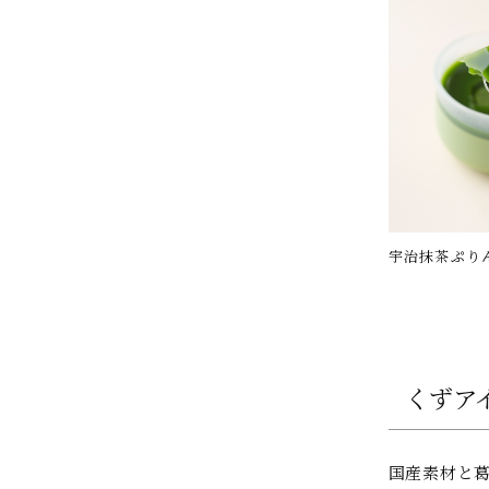
宇治抹茶ぷり
くずア
国産素材と