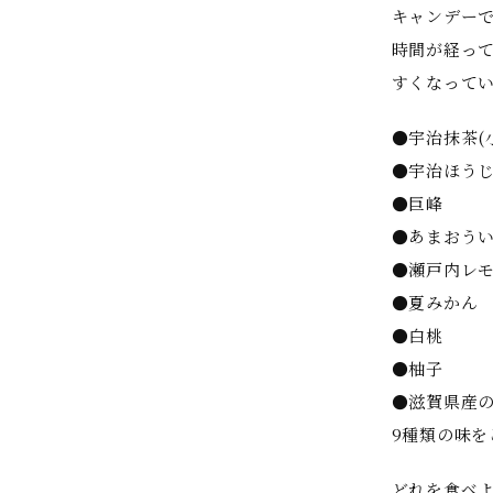
キャンデー
時間が経っ
すくなって
●宇治抹茶(
●宇治ほう
●巨峰
●あまおう
●瀬戸内レ
●夏みかん
●白桃
●柚子
●滋賀県産
9種類の味を
どれを食べ