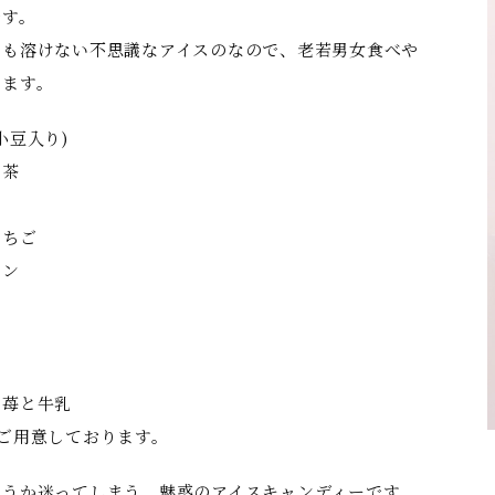
です。
ても溶けない不思議なアイスのなので、老若男女食べや
います。
小豆入り)
じ茶
いちご
モン
の苺と牛乳
ご用意しております。
ようか迷ってしまう、魅惑のアイスキャンディーです。