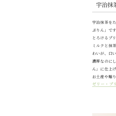
宇治抹
宇治抹茶を
ぷりん」で
とろけるプ
ミルクと抹
わいが、口
濃厚なのに
ん」に仕上
お土産や贈
ゼリー・プ