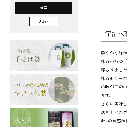
検索
リセット
宇治抹
鮮やかな緑
抹茶の持つ
縮させまし
抹茶ゼリー
の味が口の中
ます。
さらに美味
炊き上げた
4つの食感