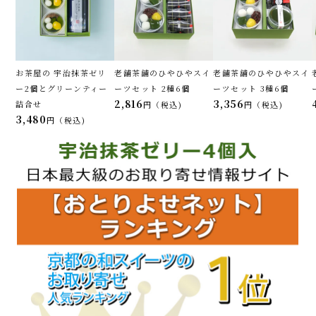
お茶屋の 宇治抹茶ゼリ
老舗茶舗のひやひやスイ
老舗茶舗のひやひやスイ
ー2個とグリーンティー
ーツセット 2種6個
ーツセット 3種6個
2,816
3,356
詰合せ
税込
税込
3,480
税込