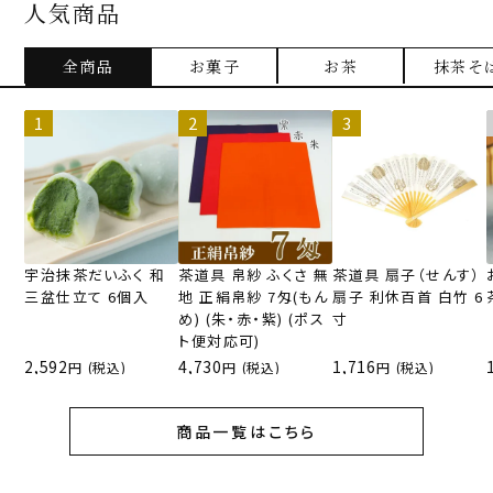
人気商品
全商品
お菓子
お茶
抹茶そ
宇治抹茶だいふく 和
茶道具 帛紗 ふくさ 無
茶道具 扇子（せんす）
三盆仕立て 6個入
地 正絹帛紗 7匁(もん
扇子 利休百首 白竹 6
め) (朱・赤・紫) (ポス
寸
ト便対応可)
2,592
4,730
1,716
(税込)
(税込)
(税込)
商品一覧はこちら