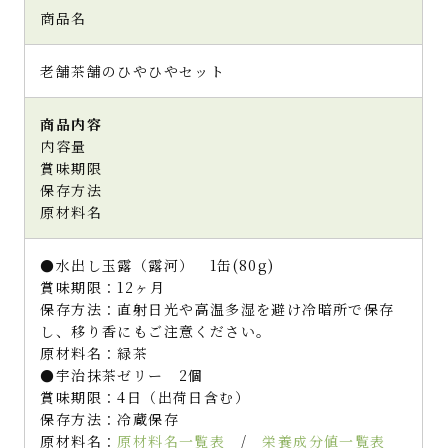
商品名
老舗茶舗のひやひやセット
商品内容
内容量
賞味期限
保存方法
原材料名
●水出し玉露（露河） 1缶(80g)
賞味期限：12ヶ月
保存方法：直射日光や高温多湿を避け冷暗所で保存
し、移り香にもご注意ください。
原材料名：緑茶
●宇治抹茶ゼリー 2個
賞味期限：4日（出荷日含む）
保存方法：冷蔵保存
原材料名：
原材料名一覧表
/
栄養成分値一覧表