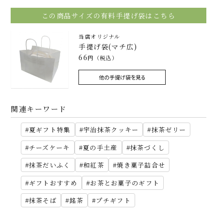
この商品サイズの有料手提げ袋はこちら
当店オリジナル
手提げ袋(マチ広)
66
円（税込）
他の手提げ袋を見る
関連キーワード
夏ギフト特集
宇治抹茶クッキー
抹茶ゼリー
チーズケーキ
夏の手土産
抹茶づくし
抹茶だいふく
和紅茶
焼き菓子詰合せ
ギフトおすすめ
お茶とお菓子のギフト
抹茶そば
銘茶
プチギフト