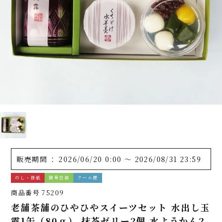
販売期間
2026/06/20 0:00
〜
2026/08/31 23:59
のし・掛紙
簡易包装
クール便
商品番号
75209
老舗茶舗のひやひやスイーツセット 水出し玉
露1缶（80ｇ） 抹茶ゼリー2個 水ようかん2