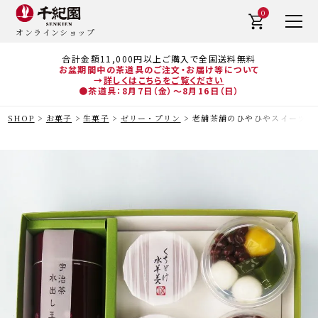
0
オンラインショップ
合計金額11,000円以上ご購入で全国送料無料
お盆期間中の茶道具のご注文・お届け等について
→
詳しくはこちらをご覧ください
●茶道具：8月7日（金）～8月16日（日）
SHOP
お菓子
生菓子
ゼリー・プリン
老舗茶舗のひやひやスイーツセッ