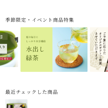
季節限定・イベント商品特集
宇治抹茶だいふく 和
緑茶ティーパック（セ
宇治抹茶そば3袋・そ
老舗茶舗の宇治抹茶
茶道具 帛紗 ふくさ 無
お茶屋の京都 宇治抹
ありがとう メッセージ
宇治抹茶そば２袋・そ
宇治抹茶焼き菓子詰
茶道具 扇子（せんす）
近江米と日本酒の「み
【季節限定】水出し緑
【送料込み】宇治抹茶
老舗茶舗のひやひやス
おとなのお稽古セット
三盆仕立て 6個入
ンパックシリーズ） 5g
ばつゆ6袋（6人前）セ
かすていらと宇治冠煎
地 正絹帛紗 7匁(もん
茶サンド 3個入
付き緑茶ティーバッグ
ばつゆ４袋（４人前）
合せ 12個入
扇子 利休百首 白竹 6
ずかがみ」パウンドケ
茶詰合せ 気軽に愉し
そば160ｇ×2袋（4人
イーツセット 3種6個
女子用 裏千家 茶道具
×50袋
ット 化粧箱（カート
茶の詰合せ
め) (朱・赤・紫) (ポス
4g×2包
竹かごセット
～抹茶づくし～
寸
ーキ（カット）-単品-
むセット
前）＋特撰そばつゆ4
ン/ギフトボックス）
ト便対応可)
個（ポスト便）
2,592
4,112
1,743
4,511
540
3,356
(税込)
(税込)
(税込)
(税込)
(税込)
(税込)
864
3,032
4,730
410
2,278
1,716
1,420
2,028
16,500
(税込)
(税込)
(税込)
(税込)
(税込)
(税込)
(税込)
(税込)
(税込)
商品一覧はこちら
商品一覧はこちら
商品一覧はこちら
商品一覧はこちら
商品一覧はこちら
最近チェックした商品